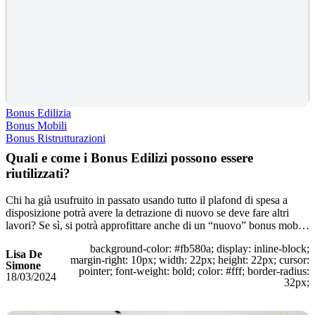
Bonus Edilizia
Bonus Mobili
Bonus Ristrutturazioni
Quali e come i Bonus Edilizi possono essere
riutilizzati?
Chi ha già usufruito in passato usando tutto il plafond di spesa a
disposizione potrà avere la detrazione di nuovo se deve fare altri
lavori? Se sì, si potrà approfittare anche di un “nuovo” bonus mob…
background-color: #fb580a; display: inline-block;
Lisa De
margin-right: 10px; width: 22px; height: 22px; cursor:
Simone
pointer; font-weight: bold; color: #fff; border-radius:
18/03/2024
32px;