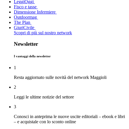
LeggiOggi
Fisco e tasse
Dimensione Infermiere
Outdoormag
The Plan
GiuriCivile
Scopri di più sul nostro network
Newsletter
I vantaggi della newsletter
1
Resta aggiornato sulle novità del network Maggioli
2
Leggi le ultime notizie del settore
3
Conosci in anteprima le nuove uscite editoriali – ebook e libri
– e acquistale con lo sconto online