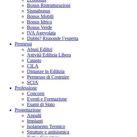
Bonus Ristrutturazioni
Sismabonus
Bonus Mobili
Bonus Idrico
Bonus Verde
IVA Agevolata
Dubbi? Risponde l’esperta
Permessi
Abusi Edilizi
Attività Edilizia Libera
Catasto
CILA
Distanze in Edilizia
Permesso di Costruire
SCIA
Professione
Concorsi
Eventi e Formazione
Esami di Stato
Progettazione
Appalti
Impianti
Isolamento Termico
Strutture e antisismica