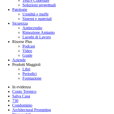
Tetti e Coperture
Soluzioni progettuali
Patologie
Umidità e muffe
Sistemi e materiali
Sicurezza
Antincendio
Rimozione Amianto
Luoghi di Lavoro
Risorse Plus
Podcast
Video
Guide
Aziende
Prodotti Maggioli
Libri
Periodici
Formazione
In evidenza
Conto Termico
Salva Casa
730
Condominio
Architectural Prompting