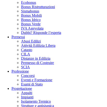
Ecobonus
Bonus Ristrutturazioni
Sismabonus
Bonus Mobili
Bonus Idrico
Bonus Verde
IVA Agevolata
Dubbi? Risponde l’esperta
Permessi
Abusi Edilizi
Attività Edilizia Libera
Catasto
CILA
Distanze in Edilizia
Permesso di Costruire
SCIA
Professione
Concorsi
Eventi e Formazione
Esami di Stato
Progettazione
Appalti
Impianti
Isolamento Termico
Strutture e antisismica