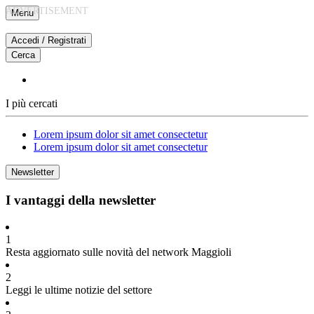
Vai
Menu
al
contenuto
Accedi / Registrati
Cerca
I più cercati
Lorem ipsum dolor sit amet consectetur
Lorem ipsum dolor sit amet consectetur
Newsletter
I vantaggi della newsletter
1
Resta aggiornato sulle novità del network Maggioli
2
Leggi le ultime notizie del settore