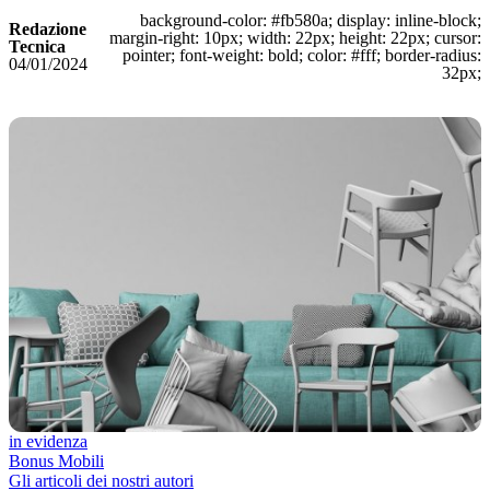
background-color: #fb580a; display: inline-block;
Redazione
margin-right: 10px; width: 22px; height: 22px; cursor:
Tecnica
pointer; font-weight: bold; color: #fff; border-radius:
04/01/2024
32px;
in evidenza
Bonus Mobili
Gli articoli dei nostri autori