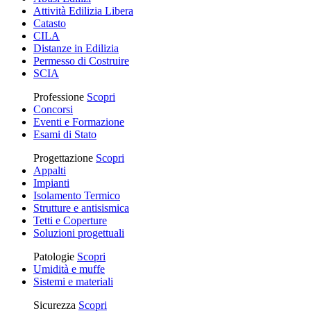
Attività Edilizia Libera
Catasto
CILA
Distanze in Edilizia
Permesso di Costruire
SCIA
Professione
Scopri
Concorsi
Eventi e Formazione
Esami di Stato
Progettazione
Scopri
Appalti
Impianti
Isolamento Termico
Strutture e antisismica
Tetti e Coperture
Soluzioni progettuali
Patologie
Scopri
Umidità e muffe
Sistemi e materiali
Sicurezza
Scopri