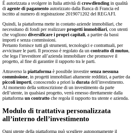
É autorizzata a svolgere in Italia attività di
crowdlending
in qualità
di
agente di pagamento
autorizzato dalla Banca di Francia ed
iscritto al numero di registrazione 2019071202 del REGAFI.
Quindi, la piattaforma mette in contatto aziende immobiliari, che
necessitano di fondi per realizzare
progetti immobiliari
, con utenti
che vogliono
diversificare i propri capitali
, a partire da bassi
importi e senza commissioni.
Pertanto fornisce tutti gli strumenti, tecnologici e contrattuali, per
avvicinare le parti. Il processo è regolato da un
contratto di mutuo
,
che lega l’investitore all’azienda immobiliare che promuove il
progetto, al fine di garantire il rapporto tra le parti.
Attraverso la
piattaforma
è possibile investire
senza nessuna
commissione
, in progetti immobiliari altamente redditizi, a partire da
piccoli importi
, conoscendo a priori la
durata
dell’investimento.
Al momento della sottoscrizione di un investimento da parte
dell’utente, in qualsiasi progetto, verrà emesso direttamente dalla
piattaforma
un contratto
che regola il rapporto tra utente e azienda.
Modulo di trattativa personalizzata
all’interno dell’investimento
Ogni utente della piattaforma può scegliere autonomamente il