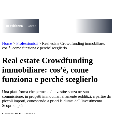
Vai
al
contenuto
I più cercati
Lorem ipsum dolor sit amet consectetur
In evidenza
Conto Termico
Salva Casa
730
Condominio
Archite
Lorem ipsum dolor sit amet consectetur
I più cercati
Home
>
Professionisti
>
Real estate Crowdfunding immobiliare:
Lorem ipsum dolor sit amet consectetur
cos’è, come funziona e perché sceglierlo
Lorem ipsum dolor sit amet consectetur
Real estate Crowdfunding
immobiliare: cos’è, come
funziona e perché sceglierlo
Una piattaforma che permette d investire senza nessuna
commissione, in progetti immobiliari altamente redditizi, a partire da
piccoli importi, conoscendo a priori la durata dell’investimento.
Scopri di più