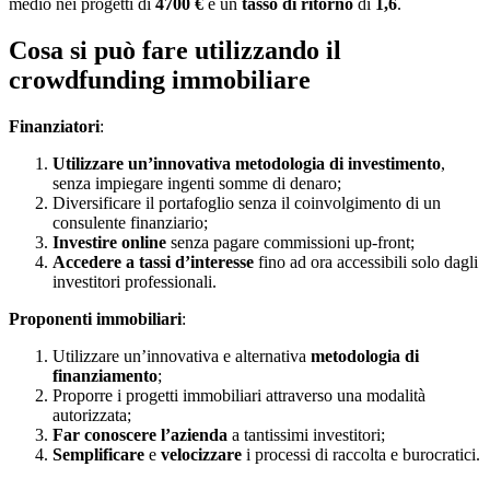
medio nei progetti di
4700 €
e un
tasso di ritorno
di
1,6
.
Cosa si può fare utilizzando il
crowdfunding immobiliare
Finanziatori
:
Utilizzare un’innovativa metodologia di investimento
,
senza impiegare ingenti somme di denaro;
Diversificare il portafoglio senza il coinvolgimento di un
consulente finanziario;
Investire online
senza pagare commissioni up-front;
Accedere a tassi d’interesse
fino ad ora accessibili solo dagli
investitori professionali.
Proponenti immobiliari
:
Utilizzare un’innovativa e alternativa
metodologia di
finanziamento
;
Proporre i progetti immobiliari attraverso una modalità
autorizzata;
Far conoscere l’azienda
a tantissimi investitori;
Semplificare
e
velocizzare
i processi di raccolta e burocratici.