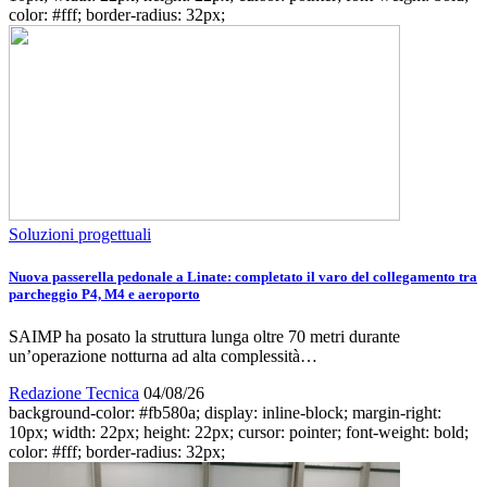
color: #fff; border-radius: 32px;
Soluzioni progettuali
Nuova passerella pedonale a Linate: completato il varo del collegamento tra
parcheggio P4, M4 e aeroporto
SAIMP ha posato la struttura lunga oltre 70 metri durante
un’operazione notturna ad alta complessità…
Redazione Tecnica
04/08/26
background-color: #fb580a; display: inline-block; margin-right:
10px; width: 22px; height: 22px; cursor: pointer; font-weight: bold;
color: #fff; border-radius: 32px;