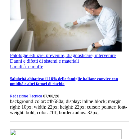
Patologie edilizie: prevenire, diagnosticare, intervenire
Danni e difetti di sistemi e materiali
Umidità e muffe
Salubrità abitativa: il 16% delle famiglie italiane convive con
umidità e altri fattori di rischio
Redazione Tecnica
07/08/26
background-color: #fb580a; display: inline-block; margin-
right: 10px; width: 22px; height: 22px; cursor: pointer; font-
weight: bold; color: #fff; border-radius: 32px;