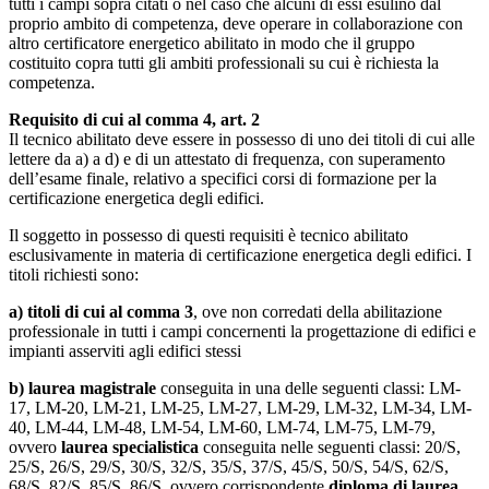
tutti i campi sopra citati o nel caso che alcuni di essi esulino dal
proprio ambito di competenza, deve operare in collaborazione con
altro certificatore energetico abilitato in modo che il gruppo
costituito copra tutti gli ambiti professionali su cui è richiesta la
competenza.
Requisito di cui al comma 4, art. 2
Il tecnico abilitato deve essere in possesso di uno dei titoli di cui alle
lettere da a) a d) e di un attestato di frequenza, con superamento
dell’esame finale, relativo a specifici corsi di formazione per la
certificazione energetica degli edifici.
Il soggetto in possesso di questi requisiti è tecnico abilitato
esclusivamente in materia di certificazione energetica degli edifici. I
titoli richiesti sono:
a)
titoli di cui al comma 3
, ove non corredati della abilitazione
professionale in tutti i campi concernenti la progettazione di edifici e
impianti asserviti agli edifici stessi
b)
laurea magistrale
conseguita in una delle seguenti classi: LM-
17, LM-20, LM-21, LM-25, LM-27, LM-29, LM-32, LM-34, LM-
40, LM-44, LM-48, LM-54, LM-60, LM-74, LM-75, LM-79,
ovvero
laurea specialistica
conseguita nelle seguenti classi: 20/S,
25/S, 26/S, 29/S, 30/S, 32/S, 35/S, 37/S, 45/S, 50/S, 54/S, 62/S,
68/S, 82/S, 85/S, 86/S, ovvero corrispondente
diploma di laurea