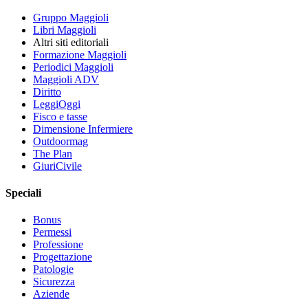
Gruppo Maggioli
Libri Maggioli
Altri siti editoriali
Formazione Maggioli
Periodici Maggioli
Maggioli ADV
Diritto
LeggiOggi
Fisco e tasse
Dimensione Infermiere
Outdoormag
The Plan
GiuriCivile
Speciali
Bonus
Permessi
Professione
Progettazione
Patologie
Sicurezza
Aziende