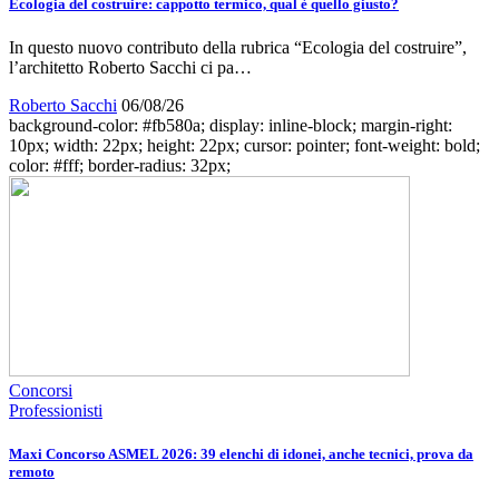
Ecologia del costruire: cappotto termico, qual è quello giusto?
In questo nuovo contributo della rubrica “Ecologia del costruire”,
l’architetto Roberto Sacchi ci pa…
Roberto Sacchi
06/08/26
background-color: #fb580a; display: inline-block; margin-right:
10px; width: 22px; height: 22px; cursor: pointer; font-weight: bold;
color: #fff; border-radius: 32px;
Concorsi
Professionisti
Maxi Concorso ASMEL 2026: 39 elenchi di idonei, anche tecnici, prova da
remoto