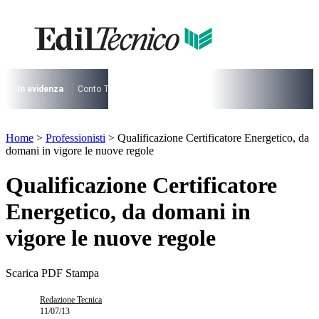
Vai
al
I più cercati
contenuto
Lorem ipsum dolor sit amet consectetur
Lorem ipsum dolor sit amet consectetur
In evidenza
Conto Termico
Salva Casa
730
Condominio
Archite
I più cercati
Lorem ipsum dolor sit amet consectetur
Home
>
Professionisti
>
Qualificazione Certificatore Energetico, da
Lorem ipsum dolor sit amet consectetur
domani in vigore le nuove regole
Qualificazione Certificatore
Energetico, da domani in
vigore le nuove regole
Scarica PDF
Stampa
Redazione Tecnica
11/07/13