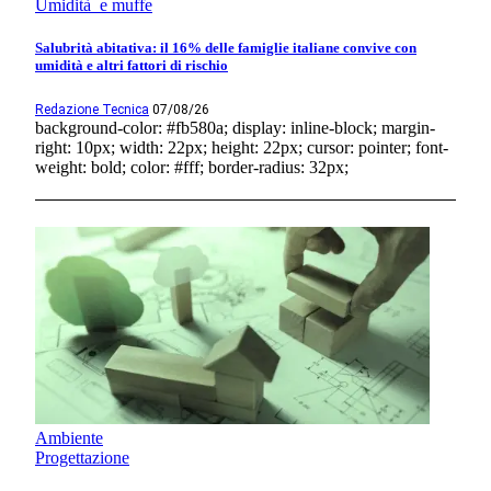
Umidità e muffe
Salubrità abitativa: il 16% delle famiglie italiane convive con
umidità e altri fattori di rischio
Redazione Tecnica
07/08/26
background-color: #fb580a; display: inline-block; margin-
right: 10px; width: 22px; height: 22px; cursor: pointer; font-
weight: bold; color: #fff; border-radius: 32px;
Ambiente
Progettazione