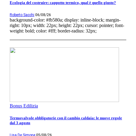
Ecologia del costruire: cappotto termico, qual è quello giusto?
Roberto Sacchi
06/08/26
background-color: #fb580a; display: inline-block; margin-
right: 10px; width: 22px; height: 22px; cursor: pointer; font-
weight: bold; color: #fff; border-radius: 32px;
Bonus Edilizia
Termovalvole obbligatorie con il cambio caldaia: le nuove regole
dal 3 agosto
Lisa De Simone
05/08/26