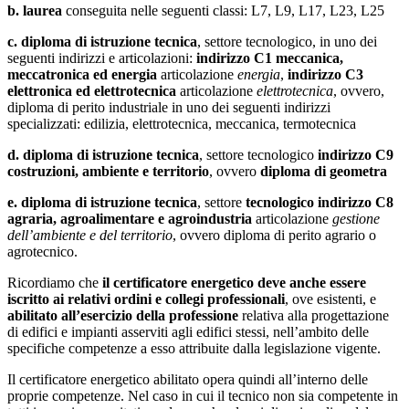
b.
laurea
conseguita nelle seguenti classi: L7, L9, L17, L23, L25
c.
diploma di istruzione tecnica
, settore tecnologico, in uno dei
seguenti indirizzi e articolazioni:
indirizzo C1 meccanica,
meccatronica ed energia
articolazione
energia
,
indirizzo C3
elettronica ed elettrotecnica
articolazione
elettrotecnica
, ovvero,
diploma di perito industriale in uno dei seguenti indirizzi
specializzati: edilizia, elettrotecnica, meccanica, termotecnica
d.
diploma di istruzione tecnica
, settore tecnologico
indirizzo C9
costruzioni, ambiente e territorio
, ovvero
diploma di geometra
e.
diploma di istruzione tecnica
, settore
tecnologico indirizzo C8
agraria, agroalimentare e agroindustria
articolazione
gestione
dell’ambiente e del territorio
, ovvero diploma di perito agrario o
agrotecnico.
Ricordiamo che
il certificatore energetico deve anche essere
iscritto ai relativi ordini e collegi professionali
, ove esistenti, e
abilitato all’esercizio della professione
relativa alla progettazione
di edifici e impianti asserviti agli edifici stessi, nell’ambito delle
specifiche competenze a esso attribuite dalla legislazione vigente.
Il certificatore energetico abilitato opera quindi all’interno delle
proprie competenze. Nel caso in cui il tecnico non sia competente in