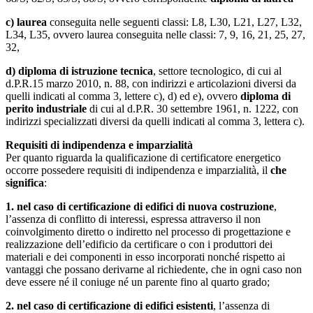
c)
laurea
conseguita nelle seguenti classi: L8, L30, L21, L27, L32,
L34, L35, ovvero laurea conseguita nelle classi: 7, 9, 16, 21, 25, 27,
32,
d)
diploma di istruzione tecnica
, settore tecnologico, di cui al
d.P.R.15 marzo 2010, n. 88, con indirizzi e articolazioni diversi da
quelli indicati al comma 3, lettere c), d) ed e), ovvero
diploma di
perito industriale
di cui al d.P.R. 30 settembre 1961, n. 1222, con
indirizzi specializzati diversi da quelli indicati al comma 3, lettera c).
Requisiti di indipendenza e imparzialità
Per quanto riguarda la qualificazione di certificatore energetico
occorre possedere requisiti di indipendenza e imparzialità, il
che
significa
:
1.
nel caso di certificazione di edifici di nuova costruzione
,
l’assenza di conflitto di interessi, espressa attraverso il non
coinvolgimento diretto o indiretto nel processo di progettazione e
realizzazione dell’edificio da certificare o con i produttori dei
materiali e dei componenti in esso incorporati nonché rispetto ai
vantaggi che possano derivarne al richiedente, che in ogni caso non
deve essere né il coniuge né un parente fino al quarto grado;
2.
nel caso di certificazione di edifici esistenti
, l’assenza di