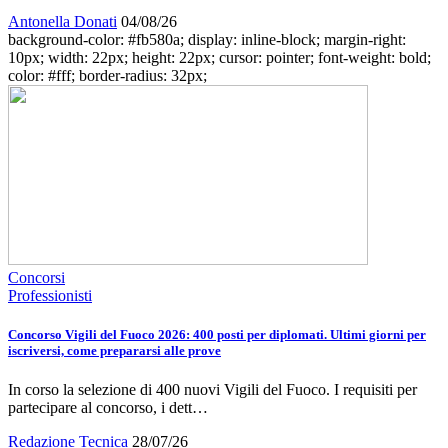
Antonella Donati
04/08/26
background-color: #fb580a; display: inline-block; margin-right:
10px; width: 22px; height: 22px; cursor: pointer; font-weight: bold;
color: #fff; border-radius: 32px;
Concorsi
Professionisti
Concorso Vigili del Fuoco 2026: 400 posti per diplomati. Ultimi giorni per
iscriversi, come prepararsi alle prove
In corso la selezione di 400 nuovi Vigili del Fuoco. I requisiti per
partecipare al concorso, i dett…
Redazione Tecnica
28/07/26