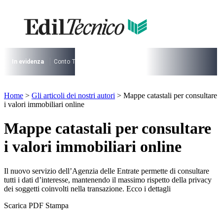
Vai
al
contenuto
I più cercati
Lorem ipsum dolor sit amet consectetur
Lorem ipsum dolor sit amet consectetur
In evidenza
Conto Termico
Salva Casa
730
Condominio
Archite
I più cercati
Home
>
Gli articoli dei nostri autori
>
Mappe catastali per consultare
Lorem ipsum dolor sit amet consectetur
i valori immobiliari online
Lorem ipsum dolor sit amet consectetur
Mappe catastali per consultare
i valori immobiliari online
Il nuovo servizio dell’Agenzia delle Entrate permette di consultare
tutti i dati d’interesse, mantenendo il massimo rispetto della privacy
dei soggetti coinvolti nella transazione. Ecco i dettagli
Scarica PDF
Stampa