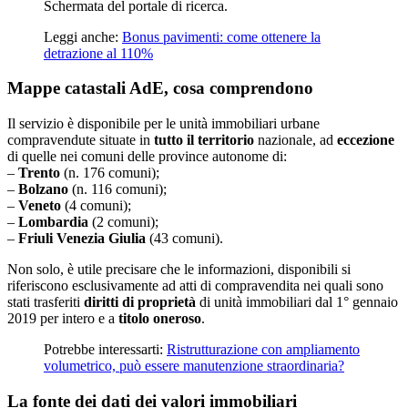
Schermata del portale di ricerca.
Leggi anche:
Bonus pavimenti: come ottenere la
detrazione al 110%
Mappe catastali AdE, cosa comprendono
Il servizio è disponibile per le unità immobiliari urbane
compravendute situate in
tutto il territorio
nazionale, ad
eccezione
di quelle nei comuni delle province autonome di:
–
Trento
(n. 176 comuni);
–
Bolzano
(n. 116 comuni);
–
Veneto
(4 comuni);
–
Lombardia
(2 comuni);
–
Friuli Venezia Giulia
(43 comuni).
Non solo, è utile precisare che le informazioni, disponibili si
riferiscono esclusivamente ad atti di compravendita nei quali sono
stati trasferiti
diritti di proprietà
di unità immobiliari dal 1° gennaio
2019 per intero e a
titolo oneroso
.
Potrebbe interessarti:
Ristrutturazione con ampliamento
volumetrico, può essere manutenzione straordinaria?
La fonte dei dati dei valori immobiliari