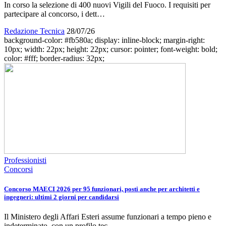
In corso la selezione di 400 nuovi Vigili del Fuoco. I requisiti per
partecipare al concorso, i dett…
Redazione Tecnica
28/07/26
background-color: #fb580a; display: inline-block; margin-right:
10px; width: 22px; height: 22px; cursor: pointer; font-weight: bold;
color: #fff; border-radius: 32px;
Professionisti
Concorsi
Concorso MAECI 2026 per 95 funzionari, posti anche per architetti e
ingegneri: ultimi 2 giorni per candidarsi
Il Ministero degli Affari Esteri assume funzionari a tempo pieno e
indeterminato, con un profilo tec…