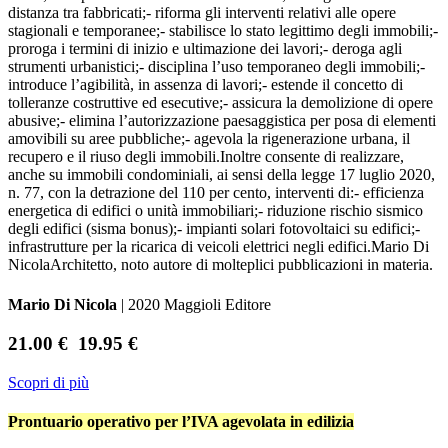
distanza tra fabbricati;- riforma gli interventi relativi alle opere
stagionali e temporanee;- stabilisce lo stato legittimo degli immobili;-
proroga i termini di inizio e ultimazione dei lavori;- deroga agli
strumenti urbanistici;- disciplina l’uso temporaneo degli immobili;-
introduce l’agibilità, in assenza di lavori;- estende il concetto di
tolleranze costruttive ed esecutive;- assicura la demolizione di opere
abusive;- elimina l’autorizzazione paesaggistica per posa di elementi
amovibili su aree pubbliche;- agevola la rigenerazione urbana, il
recupero e il riuso degli immobili.Inoltre consente di realizzare,
anche su immobili condominiali, ai sensi della legge 17 luglio 2020,
n. 77, con la detrazione del 110 per cento, interventi di:- efficienza
energetica di edifici o unità immobiliari;- riduzione rischio sismico
degli edifici (sisma bonus);- impianti solari fotovoltaici su edifici;-
infrastrutture per la ricarica di veicoli elettrici negli edifici.Mario Di
NicolaArchitetto, noto autore di molteplici pubblicazioni in materia.
Mario Di Nicola
| 2020 Maggioli Editore
21.00 €
19.95 €
Scopri di più
Prontuario operativo per l’IVA agevolata in edilizia