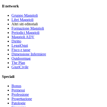
Il network
Gruppo Maggioli
Libri Maggioli
Altri siti editoriali
Formazione Maggioli
Periodici Maggioli
Maggioli ADV
Diritto
LeggiOggi
Fisco e tasse
Dimensione Infermiere
Outdoormag
The Plan
GiuriCivile
Speciali
Bonus
Permessi
Professione
Progettazione
Patologie