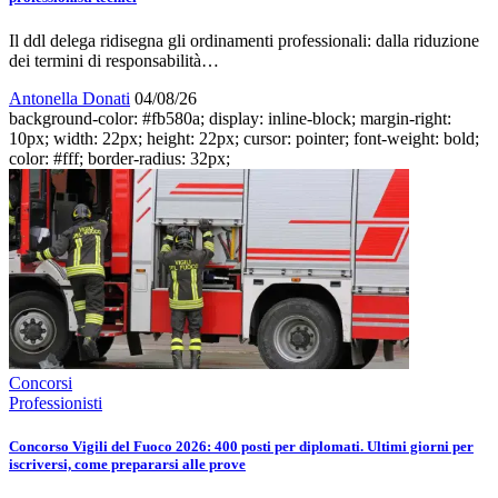
Il ddl delega ridisegna gli ordinamenti professionali: dalla riduzione
dei termini di responsabilità…
Antonella Donati
04/08/26
background-color: #fb580a; display: inline-block; margin-right:
10px; width: 22px; height: 22px; cursor: pointer; font-weight: bold;
color: #fff; border-radius: 32px;
Concorsi
Professionisti
Concorso Vigili del Fuoco 2026: 400 posti per diplomati. Ultimi giorni per
iscriversi, come prepararsi alle prove