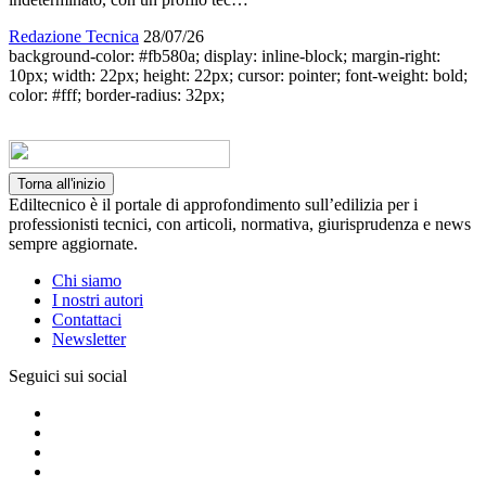
Redazione Tecnica
28/07/26
background-color: #fb580a; display: inline-block; margin-right:
10px; width: 22px; height: 22px; cursor: pointer; font-weight: bold;
color: #fff; border-radius: 32px;
Torna all'inizio
Ediltecnico è il portale di approfondimento sull’edilizia per i
professionisti tecnici, con articoli, normativa, giurisprudenza e news
sempre aggiornate.
Chi siamo
I nostri autori
Contattaci
Newsletter
Seguici sui social