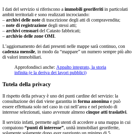
I dati del servizio si riferiscono a
immobili georiferiti
in particolati
ambiti territoriali e sono realizzati incrociando:
–
archivi delle note
di trascrizione degli atti di compravendita;
–
note di registrazione
degli stessi atti;
–
archivi censuari
del Catasto fabbricati;
–
archivio delle zone OMI
.
L’aggiornamento dei dati presenti nelle mappe sarà continuo, con
cadenza mensile
, in modo da “mappare” un numero sempre più alto
di valori immobiliari.
Approfondisci anche:
Appalto integrato, la storia
infinita (e la deriva dei lavori pubblici)
Tutela della privacy
Il rispetto della privacy è uno dei punti cardine del servizio: la
consultazione dei dati viene garantita in
forma anonima
e può
essere effettuata solo nel caso in cui nell’area e nel periodo di
interesse selezionati, siano avvenute almeno
cinque atti traslativi
.
Il servizio infatti, permette agli utenti di accedere a una mappa in cui
compaiono
“punti di interesse”
, unità immobiliari georiferite,
solamente solamente dopo aver raggiunto un minimo di 5