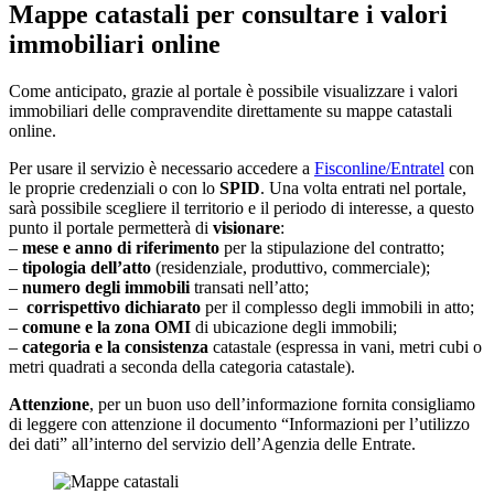
Mappe catastali per consultare i valori
immobiliari online
Come anticipato, grazie al portale è possibile visualizzare i valori
immobiliari delle compravendite direttamente su mappe catastali
online.
Per usare il servizio è necessario accedere a
Fisconline/Entratel
con
le proprie credenziali o con lo
SPID
. Una volta entrati nel portale,
sarà possibile scegliere il territorio e il periodo di interesse, a questo
punto il portale permetterà di
visionare
:
–
mese e anno di riferimento
per la stipulazione del contratto;
–
tipologia dell’atto
(residenziale, produttivo, commerciale);
–
numero degli immobili
transati nell’atto;
–
corrispettivo dichiarato
per il complesso degli immobili in atto;
–
comune e la zona OMI
di ubicazione degli immobili;
–
categoria e la consistenza
catastale (espressa in vani, metri cubi o
metri quadrati a seconda della categoria catastale).
Attenzione
, per un buon uso dell’informazione fornita consigliamo
di leggere con attenzione il documento “Informazioni per l’utilizzo
dei dati” all’interno del servizio dell’Agenzia delle Entrate.