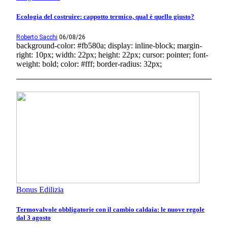
Ecologia del costruire: cappotto termico, qual è quello giusto?
Roberto Sacchi
06/08/26
background-color: #fb580a; display: inline-block; margin-
right: 10px; width: 22px; height: 22px; cursor: pointer; font-
weight: bold; color: #fff; border-radius: 32px;
Bonus Edilizia
Termovalvole obbligatorie con il cambio caldaia: le nuove regole
dal 3 agosto