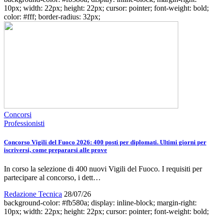
10px; width: 22px; height: 22px; cursor: pointer; font-weight: bold;
color: #fff; border-radius: 32px;
Concorsi
Professionisti
Concorso Vigili del Fuoco 2026: 400 posti per diplomati. Ultimi giorni per
iscriversi, come prepararsi alle prove
In corso la selezione di 400 nuovi Vigili del Fuoco. I requisiti per
partecipare al concorso, i dett…
Redazione Tecnica
28/07/26
background-color: #fb580a; display: inline-block; margin-right:
10px; width: 22px; height: 22px; cursor: pointer; font-weight: bold;