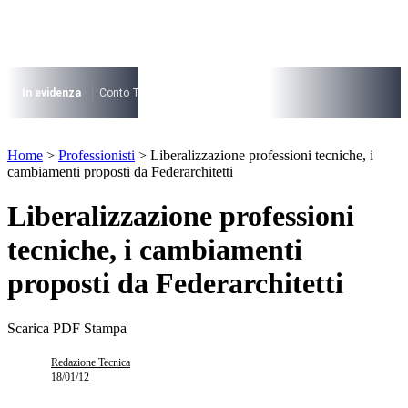
Vai
al
contenuto
I più cercati
Lorem ipsum dolor sit amet consectetur
In evidenza
Conto Termico
Salva Casa
730
Condominio
Archite
Lorem ipsum dolor sit amet consectetur
I più cercati
Home
>
Professionisti
>
Liberalizzazione professioni tecniche, i
Lorem ipsum dolor sit amet consectetur
cambiamenti proposti da Federarchitetti
Lorem ipsum dolor sit amet consectetur
Liberalizzazione professioni
tecniche, i cambiamenti
proposti da Federarchitetti
Scarica PDF
Stampa
Redazione Tecnica
18/01/12