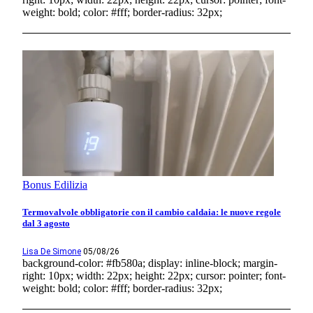
weight: bold; color: #fff; border-radius: 32px;
Bonus Edilizia
Termovalvole obbligatorie con il cambio caldaia: le nuove regole
dal 3 agosto
Lisa De Simone
05/08/26
background-color: #fb580a; display: inline-block; margin-
right: 10px; width: 22px; height: 22px; cursor: pointer; font-
weight: bold; color: #fff; border-radius: 32px;