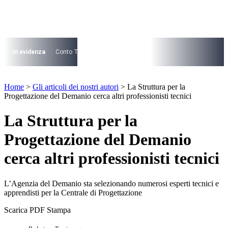
Vai
al
contenuto
I più cercati
Lorem ipsum dolor sit amet consectetur
In evidenza
Conto Termico
Salva Casa
730
Condominio
Archite
Lorem ipsum dolor sit amet consectetur
I più cercati
Home
>
Gli articoli dei nostri autori
>
La Struttura per la
Lorem ipsum dolor sit amet consectetur
Progettazione del Demanio cerca altri professionisti tecnici
Lorem ipsum dolor sit amet consectetur
La Struttura per la
Progettazione del Demanio
cerca altri professionisti tecnici
L’Agenzia del Demanio sta selezionando numerosi esperti tecnici e
apprendisti per la Centrale di Progettazione
Scarica PDF
Stampa