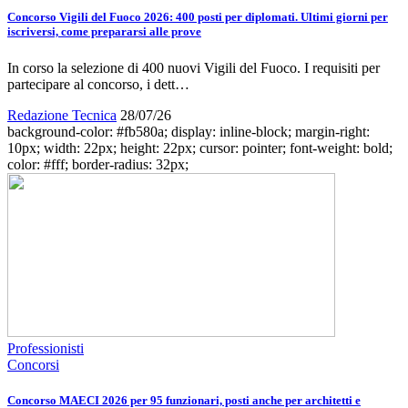
Concorso Vigili del Fuoco 2026: 400 posti per diplomati. Ultimi giorni per
iscriversi, come prepararsi alle prove
In corso la selezione di 400 nuovi Vigili del Fuoco. I requisiti per
partecipare al concorso, i dett…
Redazione Tecnica
28/07/26
background-color: #fb580a; display: inline-block; margin-right:
10px; width: 22px; height: 22px; cursor: pointer; font-weight: bold;
color: #fff; border-radius: 32px;
Professionisti
Concorsi
Concorso MAECI 2026 per 95 funzionari, posti anche per architetti e