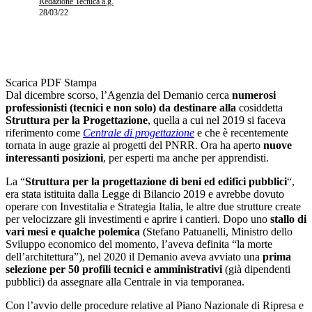
Redazione Tecnica a.g.
28/03/22
Scarica PDF
Stampa
Dal dicembre scorso, l’Agenzia del Demanio cerca
numerosi
professionisti (tecnici e non solo) da destinare alla
cosiddetta
Struttura per la Progettazione
, quella a cui nel 2019 si faceva
riferimento come
Centrale di progettazione
e che è recentemente
tornata in auge grazie ai progetti del PNRR. Ora ha aperto
nuove
interessanti posizioni
, per esperti ma anche per apprendisti.
La “
Struttura per la progettazione di beni ed edifici pubblici
“,
era stata istituita dalla Legge di Bilancio 2019 e avrebbe dovuto
operare con Investitalia e Strategia Italia, le altre due strutture create
per velocizzare gli investimenti e aprire i cantieri. Dopo uno
stallo di
vari mesi e qualche polemica
(Stefano Patuanelli, Ministro dello
Sviluppo economico del momento, l’aveva definita “la morte
dell’architettura”), nel 2020 il Demanio aveva avviato una
prima
selezione per 50 profili tecnici e amministrativi
(già dipendenti
pubblici) da assegnare alla Centrale in via temporanea.
Con l’avvio delle procedure relative al Piano Nazionale di Ripresa e