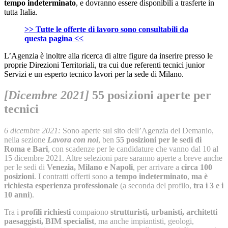
tempo indeterminato
, e dovranno essere disponibili a trasferte in
tutta Italia.
>> Tutte le offerte di lavoro sono consultabili da
questa pagina <<
L’Agenzia è inoltre alla ricerca di altre figure da inserire presso le
proprie Direzioni Territoriali, tra cui due referenti tecnici junior
Servizi e un esperto tecnico lavori per la sede di Milano.
[Dicembre 2021]
55 posizioni aperte per
tecnici
6 dicembre 2021:
Sono aperte sul sito dell’Agenzia del Demanio,
nella sezione
Lavora con noi
, ben
55 posizioni per le sedi di
Roma e Bari
, con scadenze per le candidature che vanno dal 10 al
15 dicembre 2021. Altre selezioni pare saranno aperte a breve anche
per le sedi di
Venezia, Milano e Napoli
, per arrivare a
circa 100
posizioni
. I contratti offerti sono
a tempo indeterminato
,
ma è
richiesta esperienza professionale
(a seconda del profilo,
tra i 3 e i
10 anni
).
Tra i
profili richiesti
compaiono
strutturisti, urbanisti, architetti
paesaggisti, BIM specialist
, ma anche impiantisti, geologi,