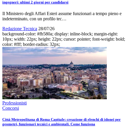
ingegneri: ultimi 2 giorni per candidarsi
Il Ministero degli Affari Esteri assume funzionari a tempo pieno e
indeterminato, con un profilo tec…
Redazione Tecnica
28/07/26
background-color: #fb580a; display: inline-block; margin-right:
10px; width: 22px; height: 22px; cursor: pointer; font-weight: bold;
color: #fff; border-radius: 32px;
Professionisti
Concorsi
Città Metropolitana di Roma Capitale: creazione di elenchi di idonei per
geometri, funzionari tecnici e ambientali. Come funziona