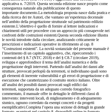
applicativa n. 7/2019. Questa seconda edizione nasce proprio come
conseguenza naturale alla pubblicazione di questo
importante documento.La metodologia proposta nasce dalla pratica e
dalla ricerca dei tre Autori, che vantano un’esperienza decennale
nell’ambito della progettazione strutturale sul patrimonio edilizio
esistente.L’obiettivo è quello di fornire al lettore indicazioni e
chiarimenti utili per procedere con un approccio più consapevole nei
confronti delle costruzioni esistenti.Questa seconda edizione illustra
le novità introdotte dalla circolare, analizzando criticamente le
prescrizioni e indicazioni operative in riferimento al cap. 8
“Costruzioni esistenti”. La novità sostanziale del presente manuale è
l’inserimento di un capitolo aggiuntivo, che, ripercorrendo i
contenuti del § 8.7 (NTC 2018) e del § C8.7 (circolare 2019),
sviluppa e approfondisce il tema dell’analisi numerica e della
progettazione degli interventi. Partendo dall’analisi dei danni alle
strutture, provocati perlopiù da terremoti, si individuano quali sono
gli elementi di inerente vulnerabilità e gli errori di progettazione e di
esecuzione che caratterizzano il costruito storico italiano. Oltre
all’analisi dei possibili danni provocati sugli edifici dai
terremoti, supportata da un adeguato corredo fotografico
commentato, il manuale offre in dettaglio le differenti classi di
intervento: interventi locali, di miglioramento e di adeguamento
sismico, ognuno corredato da esempi concreti e da progetti
esemplificativi.Completa l’opera una sezione di dettagli in grande
formato, esaminati nel capitolo 8, disponibili online in formato