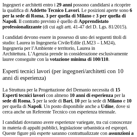
Ingegneri e architetti entro i
29 anni
possono candidarsi a ricoprire
la qualifica di
Addetto Tecnico Lavori
. Le posizioni aperte sono
6
per la sede di Roma
,
3 per quella di Milano
e
3 per quella di
Napoli
. Il contratto previsto è quello di
Apprendistato
professionalizzante
(di cui agli artt. 41-47 del D. Lgs. 81/2015).
I candidati devono essere in possesso di uno dei seguenti titoli di
studio: Laurea in Ingegneria Civile/Edile (LM23 – LM24),
Ingegneria per l’Ambiente e territorio, Laurea in
Architettura. L’Agenzia prende in considerazione esclusivamente
lauree conseguite con la
votazione minima di 100/110
.
Esperti tecnici lavori (per ingegneri/architetti con 10
anni di esperienza)
La Struttura per la Progettazione del Demanio necessita di
15
Esperti tecnici lavori
con almeno
10 anni di esperienza
per la
sede di Roma
,
5
per la sede di
Bari
,
10
per la sede di
Milano
e
10
per quella di
Napoli
. Un posto disponibile anche a
Udine
, dove si
cerca anche un Referente Tecnico con esperienza triennale.
I candidati dovranno avere esperienze variegate, tra cui conoscenze
in materia di appalti pubblici, legislazione urbanistica ed espropri.
Queste figure più esperte saranno contrattualizzate con
assunzioni a