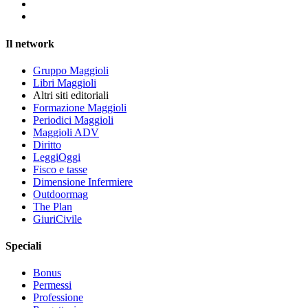
Il network
Gruppo Maggioli
Libri Maggioli
Altri siti editoriali
Formazione Maggioli
Periodici Maggioli
Maggioli ADV
Diritto
LeggiOggi
Fisco e tasse
Dimensione Infermiere
Outdoormag
The Plan
GiuriCivile
Speciali
Bonus
Permessi
Professione