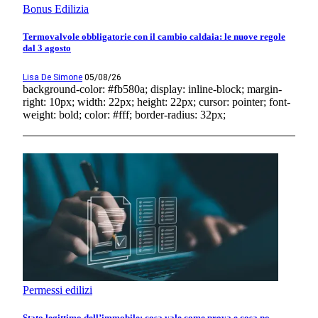
Bonus Edilizia
Termovalvole obbligatorie con il cambio caldaia: le nuove regole
dal 3 agosto
Lisa De Simone
05/08/26
background-color: #fb580a; display: inline-block; margin-
right: 10px; width: 22px; height: 22px; cursor: pointer; font-
weight: bold; color: #fff; border-radius: 32px;
Permessi edilizi
Stato legittimo dell’immobile: cosa vale come prova e cosa no