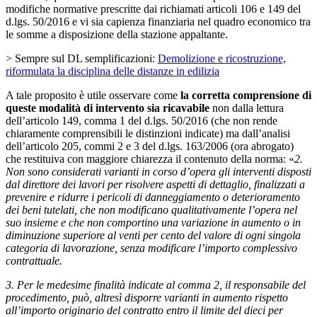
modifiche normative prescritte dai richiamati articoli 106 e 149 del
d.lgs. 50/2016 e vi sia capienza finanziaria nel quadro economico tra
le somme a disposizione della stazione appaltante.
> Sempre sul DL semplificazioni:
Demolizione e ricostruzione,
riformulata la disciplina delle distanze in edilizia
A tale proposito è utile osservare come
la corretta comprensione di
queste modalità di intervento sia ricavabile
non dalla lettura
dell’articolo 149, comma 1 del d.lgs. 50/2016 (che non rende
chiaramente comprensibili le distinzioni indicate) ma dall’analisi
dell’articolo 205, commi 2 e 3 del d.lgs. 163/2006 (ora abrogato)
che restituiva con maggiore chiarezza il contenuto della norma: «
2.
Non sono considerati varianti in corso d’opera gli interventi disposti
dal direttore dei lavori per risolvere aspetti di dettaglio, finalizzati a
prevenire e ridurre i pericoli di danneggiamento o deterioramento
dei beni tutelati, che non modificano qualitativamente l’opera nel
suo insieme e che non comportino una variazione in aumento o in
diminuzione superiore al venti per cento del valore di ogni singola
categoria di lavorazione, senza modificare l’importo complessivo
contrattuale.
3. Per le medesime finalità indicate al comma 2, il responsabile del
procedimento, può, altresì disporre varianti in aumento rispetto
all’importo originario del contratto entro il limite del dieci per