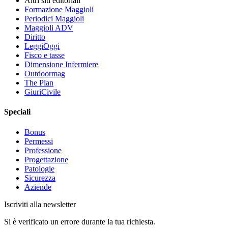
Altri siti editoriali
Formazione Maggioli
Periodici Maggioli
Maggioli ADV
Diritto
LeggiOggi
Fisco e tasse
Dimensione Infermiere
Outdoormag
The Plan
GiuriCivile
Speciali
Bonus
Permessi
Professione
Progettazione
Patologie
Sicurezza
Aziende
Iscriviti alla newsletter
Si è verificato un errore durante la tua richiesta.