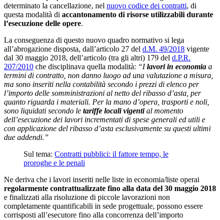
determinato la cancellazione, nel
nuovo codice dei contratti
, di
questa modalità di
accantonamento di risorse utilizzabili durante
l’esecuzione delle opere
.
La conseguenza di questo nuovo quadro normativo si lega
all’abrogazione disposta, dall’articolo 27 del
d.M. 49/2018
vigente
dal 30 maggio 2018, dell’articolo (tra gli altri) 179 del
d.P.R.
207/2010
che disciplinava quella modalità:
“I
lavori in economia
a
termini di contratto, non danno luogo ad una valutazione a misura,
ma sono inseriti nella contabilità secondo i prezzi di elenco per
l’importo delle somministrazioni al netto del ribasso d’asta, per
quanto riguarda i materiali. Per la mano d’opera, trasporti e noli,
sono liquidati secondo le
tariffe locali vigenti
al momento
dell’esecuzione dei lavori incrementati di spese generali ed utili e
con applicazione del ribasso d’asta esclusivamente su questi ultimi
due addendi.”
Sul tema:
Contratti pubblici: il fattore tempo, le
proroghe e le penali
Ne deriva che i lavori inseriti nelle liste in economia/liste operai
regolarmente contrattualizzate fino alla data del 30 maggio 2018
e finalizzati alla risoluzione di piccole lavorazioni non
completamente quantificabili in sede progettuale, possono essere
corrisposti all’esecutore fino alla concorrenza dell’importo