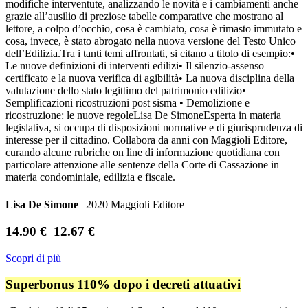
modifiche interventute, analizzando le novità e i cambiamenti anche
grazie all’ausilio di preziose tabelle comparative che mostrano al
lettore, a colpo d’occhio, cosa è cambiato, cosa è rimasto immutato e
cosa, invece, è stato abrogato nella nuova versione del Testo Unico
dell’Edilizia.Tra i tanti temi affrontati, si citano a titolo di esempio:•
Le nuove definizioni di interventi edilizi• Il silenzio-assenso
certificato e la nuova verifica di agibilità• La nuova disciplina della
valutazione dello stato legittimo del patrimonio edilizio•
Semplificazioni ricostruzioni post sisma • Demolizione e
ricostruzione: le nuove regoleLisa De SimoneEsperta in materia
legislativa, si occupa di disposizioni normative e di giurisprudenza di
interesse per il cittadino. Collabora da anni con Maggioli Editore,
curando alcune rubriche on line di informazione quotidiana con
particolare attenzione alle sentenze della Corte di Cassazione in
materia condominiale, edilizia e fiscale.
Lisa De Simone
| 2020 Maggioli Editore
14.90 €
12.67 €
Scopri di più
Superbonus 110% dopo i decreti attuativi