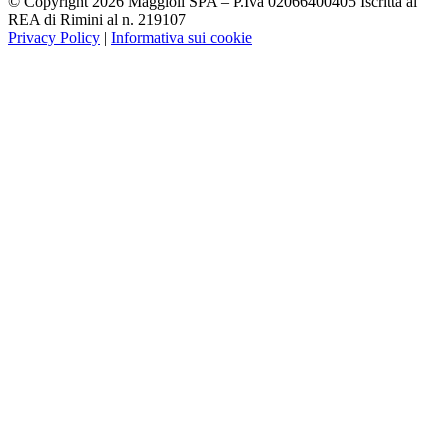
© Copyright 2026 Maggioli SPA – P.Iva 02066400405 Iscritta al
REA di Rimini al n. 219107
Privacy Policy
|
Informativa sui cookie