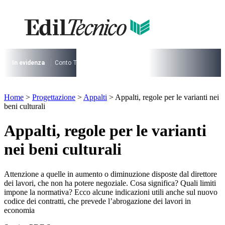
Vai
al
contenuto
I più cercati
Lorem ipsum dolor sit amet consectetur
Lorem ipsum dolor sit amet consectetur
In evidenza
Conto Termico
Salva Casa
730
Condominio
Archite
I più cercati
Home
>
Progettazione
>
Appalti
>
Appalti, regole per le varianti nei
Lorem ipsum dolor sit amet consectetur
beni culturali
Lorem ipsum dolor sit amet consectetur
Appalti, regole per le varianti
nei beni culturali
Attenzione a quelle in aumento o diminuzione disposte dal direttore
dei lavori, che non ha potere negoziale. Cosa significa? Quali limiti
impone la normativa? Ecco alcune indicazioni utili anche sul nuovo
codice dei contratti, che prevede l’abrogazione dei lavori in
economia