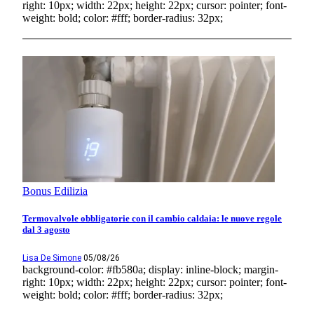
right: 10px; width: 22px; height: 22px; cursor: pointer; font-
weight: bold; color: #fff; border-radius: 32px;
Bonus Edilizia
Termovalvole obbligatorie con il cambio caldaia: le nuove regole
dal 3 agosto
Lisa De Simone
05/08/26
background-color: #fb580a; display: inline-block; margin-
right: 10px; width: 22px; height: 22px; cursor: pointer; font-
weight: bold; color: #fff; border-radius: 32px;