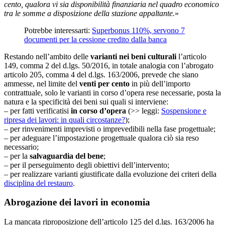
cento, qualora vi sia disponibilità finanziaria nel quadro economico
tra le somme a disposizione della stazione appaltante.
»
Potrebbe interessarti:
Superbonus 110%, servono 7
documenti per la cessione credito dalla banca
Restando nell’ambito delle
varianti nei beni culturali
l’articolo
149, comma 2 del d.lgs. 50/2016, in totale analogia con l’abrogato
articolo 205, comma 4 del d.lgs. 163/2006, prevede che siano
ammesse, nel limite del
venti per cento
in più dell’importo
contrattuale, solo le varianti in corso d’opera rese necessarie, posta la
natura e la specificità dei beni sui quali si interviene:
– per fatti verificatisi
in corso d’opera
(>> leggi:
Sospensione e
ripresa dei lavori: in quali circostanze?
);
– per rinvenimenti imprevisti o imprevedibili nella fase progettuale;
– per adeguare l’impostazione progettuale qualora ciò sia reso
necessario;
– per la
salvaguardia del bene
;
– per il perseguimento degli obiettivi dell’intervento;
– per realizzare varianti giustificate dalla evoluzione dei criteri della
disciplina del restauro
.
Abrogazione dei lavori in economia
La mancata riproposizione dell’articolo 125 del d.lgs. 163/2006 ha