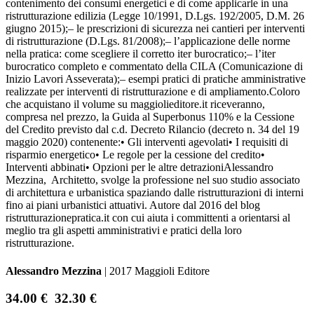
contenimento dei consumi energetici e di come applicarle in una
ristrutturazione edilizia (Legge 10/1991, D.Lgs. 192/2005, D.M. 26
giugno 2015);– le prescrizioni di sicurezza nei cantieri per interventi
di ristrutturazione (D.Lgs. 81/2008);– l’applicazione delle norme
nella pratica: come scegliere il corretto iter burocratico;– l’iter
burocratico completo e commentato della CILA (Comunicazione di
Inizio Lavori Asseverata);– esempi pratici di pratiche amministrative
realizzate per interventi di ristrutturazione e di ampliamento.Coloro
che acquistano il volume su maggiolieditore.it riceveranno,
compresa nel prezzo, la Guida al Superbonus 110% e la Cessione
del Credito previsto dal c.d. Decreto Rilancio (decreto n. 34 del 19
maggio 2020) contenente:• Gli interventi agevolati• I requisiti di
risparmio energetico• Le regole per la cessione del credito•
Interventi abbinati• Opzioni per le altre detrazioniAlessandro
Mezzina, Architetto, svolge la professione nel suo studio associato
di architettura e urbanistica spaziando dalle ristrutturazioni di interni
fino ai piani urbanistici attuativi. Autore dal 2016 del blog
ristrutturazionepratica.it con cui aiuta i committenti a orientarsi al
meglio tra gli aspetti amministrativi e pratici della loro
ristrutturazione.
Alessandro Mezzina
| 2017 Maggioli Editore
34.00 €
32.30 €