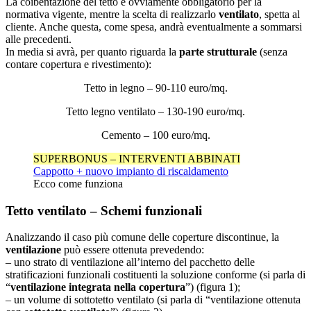
La coibentazione del tetto è ovviamente obbligatorio per la
normativa vigente, mentre la scelta di realizzarlo
ventilato
, spetta al
cliente. Anche questa, come spesa, andrà eventualmente a sommarsi
alle precedenti.
In media si avrà, per quanto riguarda la
parte strutturale
(senza
contare copertura e rivestimento):
Tetto in legno – 90-110 euro/mq.
Tetto legno ventilato – 130-190 euro/mq.
Cemento – 100 euro/mq.
SUPERBONUS – INTERVENTI ABBINATI
Cappotto + nuovo impianto di riscaldamento
Ecco come funziona
Tetto ventilato – Schemi funzionali
Analizzando il caso più comune delle coperture discontinue, la
ventilazione
può essere ottenuta prevedendo:
– uno strato di ventilazione all’interno del pacchetto delle
stratificazioni funzionali costituenti la soluzione conforme (si parla di
“
ventilazione integrata nella copertura
”) (figura 1);
– un volume di sottotetto ventilato (si parla di “ventilazione ottenuta