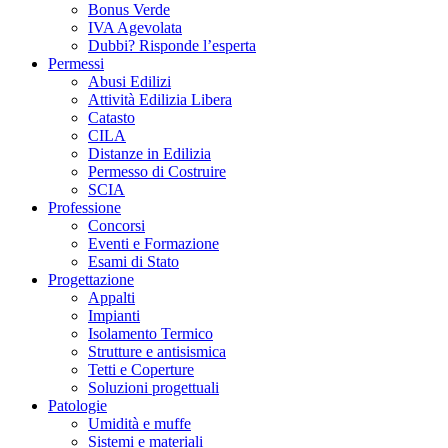
Bonus Verde
IVA Agevolata
Dubbi? Risponde l’esperta
Permessi
Abusi Edilizi
Attività Edilizia Libera
Catasto
CILA
Distanze in Edilizia
Permesso di Costruire
SCIA
Professione
Concorsi
Eventi e Formazione
Esami di Stato
Progettazione
Appalti
Impianti
Isolamento Termico
Strutture e antisismica
Tetti e Coperture
Soluzioni progettuali
Patologie
Umidità e muffe
Sistemi e materiali