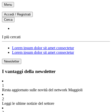
Vai
Menu
al
contenuto
Accedi / Registrati
Cerca
I più cercati
Lorem ipsum dolor sit amet consectetur
Lorem ipsum dolor sit amet consectetur
Newsletter
I vantaggi della newsletter
1
Resta aggiornato sulle novità del network Maggioli
2
Leggi le ultime notizie del settore