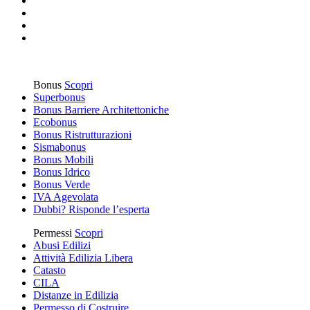
Bonus
Scopri
Superbonus
Bonus Barriere Architettoniche
Ecobonus
Bonus Ristrutturazioni
Sismabonus
Bonus Mobili
Bonus Idrico
Bonus Verde
IVA Agevolata
Dubbi? Risponde l’esperta
Permessi
Scopri
Abusi Edilizi
Attività Edilizia Libera
Catasto
CILA
Distanze in Edilizia
Permesso di Costruire