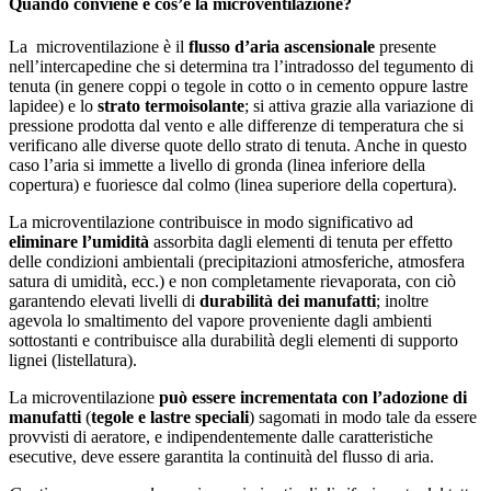
Quando conviene e cos’è la microventilazione?
La microventilazione è il
flusso d’aria ascensionale
presente
nell’intercapedine che si determina tra l’intradosso del tegumento di
tenuta (in genere coppi o tegole in cotto o in cemento oppure lastre
lapidee) e lo
strato termoisolante
; si attiva grazie alla variazione di
pressione prodotta dal vento e alle differenze di temperatura che si
verificano alle diverse quote dello strato di tenuta. Anche in questo
caso l’aria si immette a livello di gronda (linea inferiore della
copertura) e fuoriesce dal colmo (linea superiore della copertura).
La microventilazione contribuisce in modo significativo ad
eliminare l’umidità
assorbita dagli elementi di tenuta per effetto
delle condizioni ambientali (precipitazioni atmosferiche, atmosfera
satura di umidità, ecc.) e non completamente rievaporata, con ciò
garantendo elevati livelli di
durabilità dei manufatti
; inoltre
agevola lo smaltimento del vapore proveniente dagli ambienti
sottostanti e contribuisce alla durabilità degli elementi di supporto
lignei (listellatura).
La microventilazione
può essere incrementata con l’adozione di
manufatti
(
tegole e lastre speciali
) sagomati in modo tale da essere
provvisti di aeratore, e indipendentemente dalle caratteristiche
esecutive, deve essere garantita la continuità del flusso di aria.