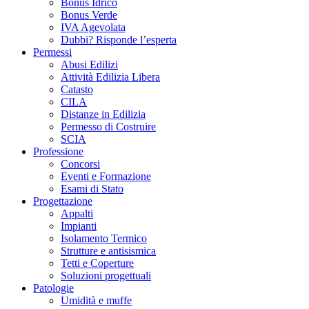
Bonus Idrico
Bonus Verde
IVA Agevolata
Dubbi? Risponde l’esperta
Permessi
Abusi Edilizi
Attività Edilizia Libera
Catasto
CILA
Distanze in Edilizia
Permesso di Costruire
SCIA
Professione
Concorsi
Eventi e Formazione
Esami di Stato
Progettazione
Appalti
Impianti
Isolamento Termico
Strutture e antisismica
Tetti e Coperture
Soluzioni progettuali
Patologie
Umidità e muffe