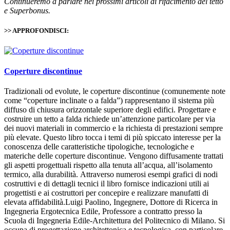
Continueremo a parlare nei prossimi articoli di rifacimento del tetto
e Superbonus.
>> APPROFONDISCI:
Coperture discontinue
Tradizionali od evolute, le coperture discontinue (comunemente note
come “coperture inclinate o a falda”) rappresentano il sistema più
diffuso di chiusura orizzontale superiore degli edifici. Progettare e
costruire un tetto a falda richiede un’attenzione particolare per via
dei nuovi materiali in commercio e la richiesta di prestazioni sempre
più elevate. Questo libro tocca i temi di più spiccato interesse per la
conoscenza delle caratteristiche tipologiche, tecnologiche e
materiche delle coperture discontinue. Vengono diffusamente trattati
gli aspetti progettuali rispetto alla tenuta all’acqua, all’isolamento
termico, alla durabilità. Attraverso numerosi esempi grafici di nodi
costruttivi e di dettagli tecnici il libro fornisce indicazioni utili ai
progettisti e ai costruttori per concepire e realizzare manufatti di
elevata affidabilità.Luigi Paolino, Ingegnere, Dottore di Ricerca in
Ingegneria Ergotecnica Edile, Professore a contratto presso la
Scuola di Ingegneria Edile-Architettura del Politecnico di Milano. Si
occupa di progettazione architettonica e tecnologica, con particolare