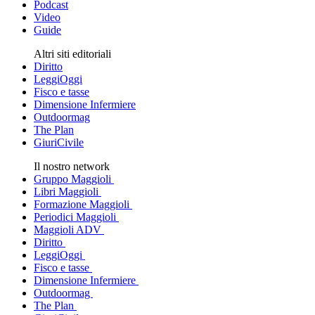
Podcast
Video
Guide
Altri siti editoriali
Diritto
LeggiOggi
Fisco e tasse
Dimensione Infermiere
Outdoormag
The Plan
GiuriCivile
Il nostro network
Gruppo Maggioli
Libri Maggioli
Formazione Maggioli
Periodici Maggioli
Maggioli ADV
Diritto
LeggiOggi
Fisco e tasse
Dimensione Infermiere
Outdoormag
The Plan