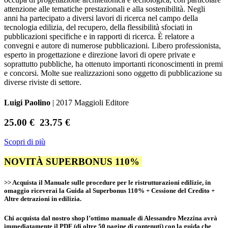
attenzione alle tematiche prestazionali e alla sostenibilità. Negli
anni ha partecipato a diversi lavori di ricerca nel campo della
tecnologia edilizia, del recupero, della flessibilità sfociati in
pubblicazioni specifiche e in rapporti di ricerca. È relatore a
convegni e autore di numerose pubblicazioni. Libero professionista,
esperto in progettazione e direzione lavori di opere private e
soprattutto pubbliche, ha ottenuto importanti riconoscimenti in premi
e concorsi. Molte sue realizzazioni sono oggetto di pubblicazione su
diverse riviste di settore.
Luigi Paolino
| 2017 Maggioli Editore
25.00 €
23.75 €
Scopri di più
NOVITÀ SUPERBONUS 110%
>> Acquista il Manuale sulle procedure per le ristrutturazioni edilizie, in
omaggio riceverai la Guida al Superbonus 110% + Cessione del Credito +
Altre detrazioni in edilizia.
Chi acquista dal nostro shop l’ottimo manuale di Alessandro Mezzina avrà
immediatamente il PDF (di oltre 50 pagine di contenuti) con la guida che