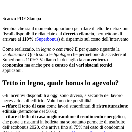
Scarica PDF
Stampa
Sembra che sia il momento opportuno per rifare il tetto: le detrazioni
fiscali disponibili e rilanciate dal
decreto rilancio
, permettono di
arrivare al
110%
(
Superbonus
) di risparmio sul costo dell’intervento.
Come realizzarlo, in
legno o cemento
? E per quanto riguarda la
ventilazione
? Quali sono le
tipologie
che permettono di accedere al
Superbonus 110%? Vediamo in dettaglio la
convenienza
economica
ma anche
pro e contro dei vari sistemi tecnici
applicabili.
Tetto in legno, quale bonus lo agevola?
Gli incentivi disponibili a oggi sono diversi, a seconda del lavoro
necessario sull’edificio. Valutiamo tre possibilità:
–
rifare il tetto di casa
come lavori straordinari di
ristrutturazione
edilizia
(detrazione del 50%);
–
rifare il tetto di casa migliorandone il rendimento energetico
,
che porta a risparmi in bolletta ma soprattutto permette di usufruire
dell’ecobonus 2020, che arriva fino al 75% nel caso di condomini