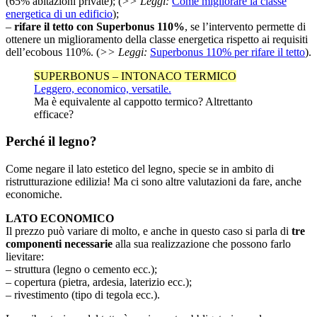
(65% abitazioni private); (
>> Leggi:
Come migliorare la classe
energetica di un edificio
);
–
rifare il tetto con Superbonus 110%
, se l’intervento permette di
ottenere un miglioramento della classe energetica rispetto ai requisiti
dell’ecobous 110%. (
>> Leggi:
Superbonus 110% per rifare il tetto
).
SUPERBONUS – INTONACO TERMICO
Leggero, economico, versatile.
Ma è equivalente al cappotto termico? Altrettanto
efficace?
Perché il legno?
Come negare il lato estetico del legno, specie se in ambito di
ristrutturazione edilizia! Ma ci sono altre valutazioni da fare, anche
economiche.
LATO ECONOMICO
Il prezzo può variare di molto, e anche in questo caso si parla di
tre
componenti necessarie
alla sua realizzazione che possono farlo
lievitare:
– struttura (legno o cemento ecc.);
– copertura (pietra, ardesia, laterizio ecc.);
– rivestimento (tipo di tegola ecc.).