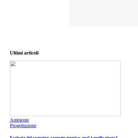
Ultimi articoli
Ambiente
Progettazione
Ecologia del costruire: cappotto termico, qual è quello giusto?