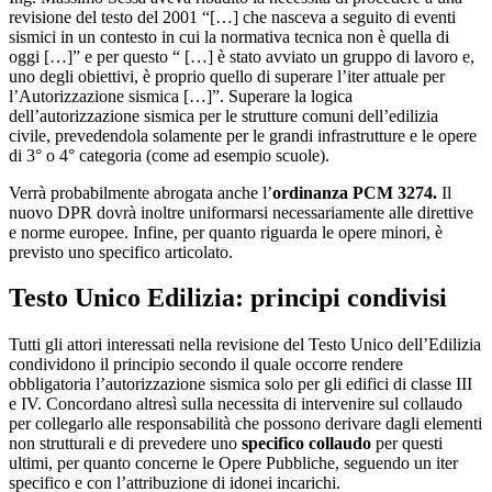
revisione del testo del 2001 “[…] che nasceva a seguito di eventi
sismici in un contesto in cui la normativa tecnica non è quella di
oggi […]” e per questo “ […] è stato avviato un gruppo di lavoro e,
uno degli obiettivi, è proprio quello di superare l’iter attuale per
l’Autorizzazione sismica […]”. Superare la logica
dell’autorizzazione sismica per le strutture comuni dell’edilizia
civile, prevedendola solamente per le grandi infrastrutture e le opere
di 3° o 4° categoria (come ad esempio scuole).
Verrà probabilmente abrogata anche l’
ordinanza PCM 3274.
Il
nuovo DPR dovrà inoltre uniformarsi necessariamente alle direttive
e norme europee. Infine, per quanto riguarda le opere minori, è
previsto uno specifico articolato.
Testo Unico Edilizia: principi condivisi
Tutti gli attori interessati nella revisione del Testo Unico dell’Edilizia
condividono il principio secondo il quale occorre rendere
obbligatoria l’autorizzazione sismica solo per gli edifici di classe III
e IV. Concordano altresì sulla necessita di intervenire sul collaudo
per collegarlo alle responsabilità che possono derivare dagli elementi
non strutturali e di prevedere uno
specifico collaudo
per questi
ultimi, per quanto concerne le Opere Pubbliche, seguendo un iter
specifico e con l’attribuzione di idonei incarichi.