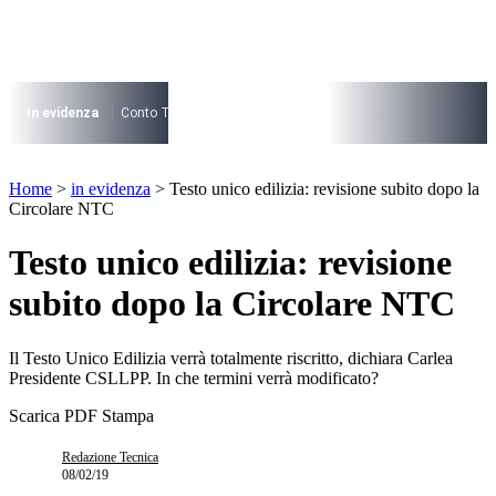
Vai
al
contenuto
I più cercati
Lorem ipsum dolor sit amet consectetur
In evidenza
Conto Termico
Salva Casa
730
Condominio
Archite
Lorem ipsum dolor sit amet consectetur
I più cercati
Home
>
in evidenza
>
Testo unico edilizia: revisione subito dopo la
Lorem ipsum dolor sit amet consectetur
Circolare NTC
Lorem ipsum dolor sit amet consectetur
Testo unico edilizia: revisione
subito dopo la Circolare NTC
Il Testo Unico Edilizia verrà totalmente riscritto, dichiara Carlea
Presidente CSLLPP. In che termini verrà modificato?
Scarica PDF
Stampa
Redazione Tecnica
08/02/19