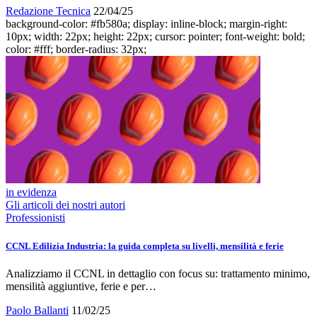
Redazione Tecnica
22/04/25
background-color: #fb580a; display: inline-block; margin-right:
10px; width: 22px; height: 22px; cursor: pointer; font-weight: bold;
color: #fff; border-radius: 32px;
in evidenza
Gli articoli dei nostri autori
Professionisti
CCNL Edilizia Industria: la guida completa su livelli, mensilità e ferie
Analizziamo il CCNL in dettaglio con focus su: trattamento minimo,
mensilità aggiuntive, ferie e per…
Paolo Ballanti
11/02/25