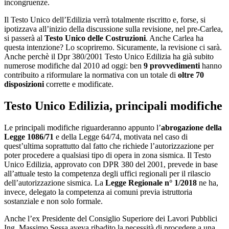
incongruenze.
Il Testo Unico dell’Edilizia verrà totalmente riscritto e, forse, si
ipotizzava all’inizio della discussione sulla revisione, nel pre-Carlea,
si passerà al
Testo Unico delle Costruzioni
. Anche Carlea ha
questa intenzione? Lo scopriremo. Sicuramente, la revisione ci sarà.
Anche perchè il Dpr 380/2001 Testo Unico Edilizia ha già subito
numerose modifiche dal 2010 ad oggi: ben
9 provvedimenti
hanno
contribuito a riformulare la normativa con un totale di
oltre 70
disposizioni
corrette e modificate.
Testo Unico Edilizia, principali modifiche
Le principali modifiche riguarderanno appunto l’
abrogazione della
Legge 1086/71
e della Legge 64/74, motivata nel caso di
quest’ultima soprattutto dal fatto che richiede l’autorizzazione per
poter procedere a qualsiasi tipo di opera in zona sismica. Il Testo
Unico Edilizia, approvato con DPR 380 del 2001, prevede in base
all’attuale testo la competenza degli uffici regionali per il rilascio
dell’autorizzazione sismica. La
Legge Regionale n° 1/2018
ne ha,
invece, delegato la competenza ai comuni previa istruttoria
sostanziale e non solo formale.
Anche l’ex Presidente del Consiglio Superiore dei Lavori Pubblici
Ing. Massimo Sessa aveva ribadito la necessità di procedere a una