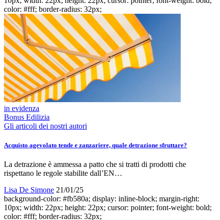
10px; width: 22px; height: 22px; cursor: pointer; font-weight: bold;
color: #fff; border-radius: 32px;
in evidenza
Bonus Edilizia
Gli articoli dei nostri autori
Acquisto agevolato tende e zanzariere, quale detrazione sfruttare?
La detrazione è ammessa a patto che si tratti di prodotti che
rispettano le regole stabilite dall’EN…
Lisa De Simone
21/01/25
background-color: #fb580a; display: inline-block; margin-right:
10px; width: 22px; height: 22px; cursor: pointer; font-weight: bold;
color: #fff; border-radius: 32px;