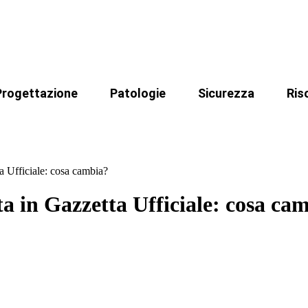
Appalti
Umidità e muffe
Antincendio
Po
Impianti
Sistemi e materiali
Rimozione Amianto
Vi
Isolamento Termico
Luoghi di Lavoro
Gu
Progettazione
Patologie
Sicurezza
Ris
Strutture e antisismica
Tetti e Coperture
Appalti
Umidità e muffe
Antincendio
Po
730
Condominio
Architectural Prompting
Soluzioni progettuali
Impianti
Sistemi e materiali
Rimozione Amianto
Vi
a Ufficiale: cosa cambia?
Isolamento Termico
Luoghi di Lavoro
Gu
ta in Gazzetta Ufficiale: cosa ca
Strutture e antisismica
Tetti e Coperture
Soluzioni progettuali