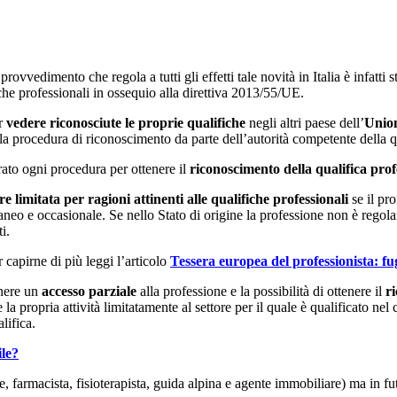
il provvedimento che regola a tutti gli effetti tale novità in Italia è infatti 
iche professionali in ossequio alla direttiva 2013/55/UE.
r
vedere riconosciute le proprie qualifiche
negli altri paese dell’
Unio
 la procedura di riconoscimento da parte dell’autorità competente della qu
rato ogni procedura per ottenere il
riconoscimento della qualifica prof
e limitata per ragioni attinenti alle qualifiche professionali
se il pro
neo e occasionale. Se nello Stato di origine la professione non è regolam
i.
capirne di più leggi l’articolo
Tessera europea del professionista: fu
enere un
accesso parziale
alla professione e la possibilità di ottenere il
ri
 la propria attività limitatamente al settore per il quale è qualificato nel 
lifica.
ile?
e, farmacista, fisioterapista, guida alpina e agente immobiliare) ma in fu