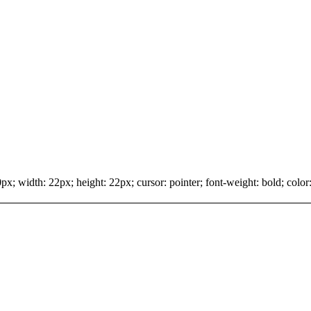
x; width: 22px; height: 22px; cursor: pointer; font-weight: bold; color: