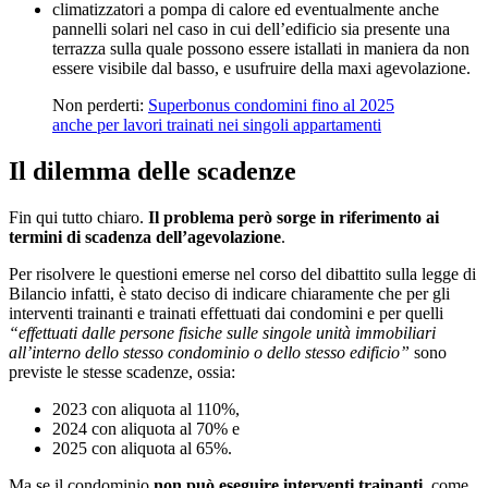
climatizzatori a pompa di calore ed eventualmente anche
pannelli solari nel caso in cui dell’edificio sia presente una
terrazza sulla quale possono essere istallati in maniera da non
essere visibile dal basso, e usufruire della maxi agevolazione.
Non perderti:
Superbonus condomini fino al 2025
anche per lavori trainati nei singoli appartamenti
Il dilemma delle scadenze
Fin qui tutto chiaro.
Il problema però sorge in riferimento ai
termini di scadenza dell’agevolazione
.
Per risolvere le questioni emerse nel corso del dibattito sulla legge di
Bilancio infatti, è stato deciso di indicare chiaramente che per gli
interventi trainanti e trainati effettuati dai condomini e per quelli
“effettuati dalle persone fisiche sulle singole unità immobiliari
all’interno dello stesso condominio o dello stesso edificio”
sono
previste le stesse scadenze, ossia:
2023 con aliquota al 110%,
2024 con aliquota al 70% e
2025 con aliquota al 65%.
Ma se il condominio
non può eseguire interventi trainanti
, come