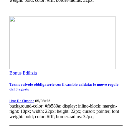
weight: bold; color: #fff; border-radius: 32px;
Bonus Edilizia
Termovalvole obbligatorie con il cambio caldaia: le nuove regole
dal 3 agosto
Lisa De Simone
05/08/26
background-color: #fb580a; display: inline-block; margin-
right: 10px; width: 22px; height: 22px; cursor: pointer; font-
weight: bold; color: #fff; border-radius: 32px;