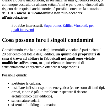
Grazie a queste disposizioni, in sostanza, in tutti gli edifici storici, o
comunque costruiti da almeno settant’anni e per questo vincolati alla
rispetto dei requisiti architettonici, è possibile ottenere la detrazione
del 110%
anche se il condominio non può accedere
all’agevolazione
.
Potrebbe interessarti:
Superbonus Edifici Vincolati, per
quali interventi
Cosa possono fare i singoli condomini
Considerando che la quota degli immobili vincolati è pari a circa il
20 per cento del totale degli edifici,
un quinto dei proprietari di
casa si trova ad abitare in fabbricati nei quali sono vietate
modifiche sull’esterno
, ma può effettuare interventi di
efficientamento energetico e ottenere il Superbonus.
Possibile quindi:
sostituire la caldaia,
installare infissi a risparmio energetico (ce ne sono di tanti tipi,
ormai, e non è più un problema rispettare il decoro
architettonico dell’edificio),
schermature solari,
sistemi di building automation,