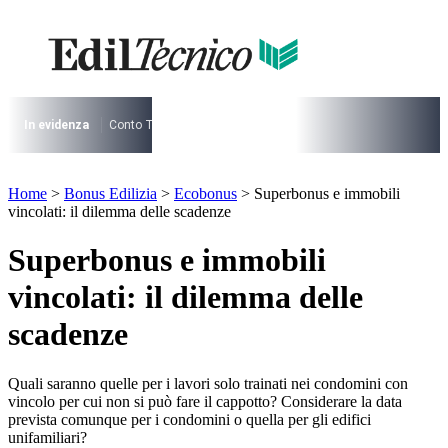
Vai
al
contenuto
I più cercati
Lorem ipsum dolor sit amet consectetur
Lorem ipsum dolor sit amet consectetur
In evidenza
Conto Termico
Salva Casa
730
Condominio
Archite
I più cercati
Home
>
Bonus Edilizia
>
Ecobonus
>
Superbonus e immobili
Lorem ipsum dolor sit amet consectetur
vincolati: il dilemma delle scadenze
Lorem ipsum dolor sit amet consectetur
Superbonus e immobili
vincolati: il dilemma delle
scadenze
Quali saranno quelle per i lavori solo trainati nei condomini con
vincolo per cui non si può fare il cappotto? Considerare la data
prevista comunque per i condomini o quella per gli edifici
unifamiliari?