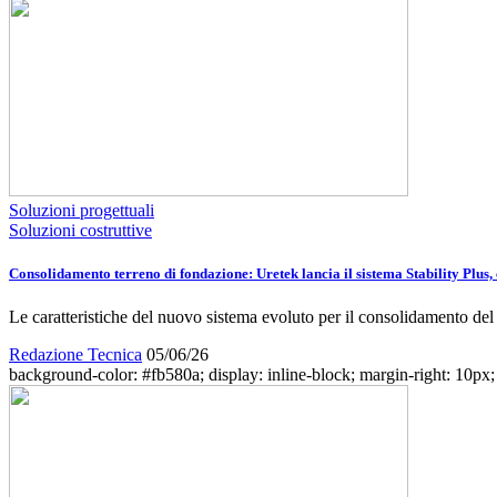
Soluzioni progettuali
Soluzioni costruttive
Consolidamento terreno di fondazione: Uretek lancia il sistema Stability Plus
Le caratteristiche del nuovo sistema evoluto per il consolidamento de
Redazione Tecnica
05/06/26
background-color: #fb580a; display: inline-block; margin-right: 10px; w