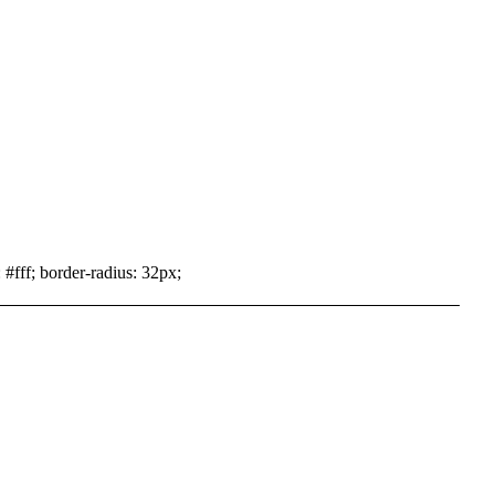
 #fff; border-radius: 32px;