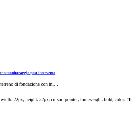
, con monitoraggio post-intervento
l terreno di fondazione con ini…
idth: 22px; height: 22px; cursor: pointer; font-weight: bold; color: #ff