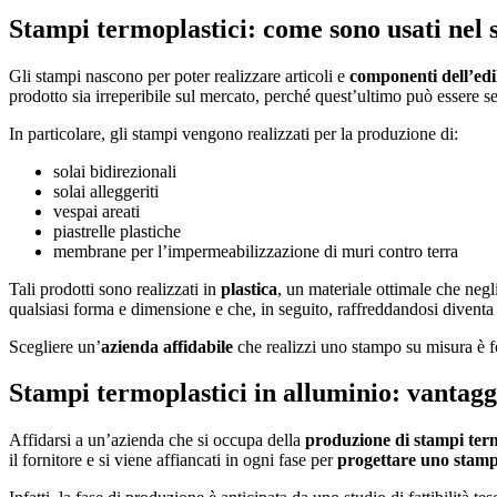
Stampi termoplastici: come sono usati nel s
Gli stampi nascono per poter realizzare articoli e
componenti dell’edil
prodotto sia irreperibile sul mercato, perché quest’ultimo può essere s
In particolare, gli stampi vengono realizzati per la produzione di:
solai bidirezionali
solai alleggeriti
vespai areati
piastrelle plastiche
membrane per l’impermeabilizzazione di muri contro terra
Tali prodotti sono realizzati in
plastica
, un materiale ottimale che negl
qualsiasi forma e dimensione e che, in seguito, raffreddandosi diventa 
Scegliere un’
azienda affidabile
che realizzi uno stampo su misura è fo
Stampi termoplastici in alluminio: vantagg
Affidarsi a un’azienda che si occupa della
produzione di stampi ter
il fornitore e si viene affiancati in ogni fase per
progettare uno stam