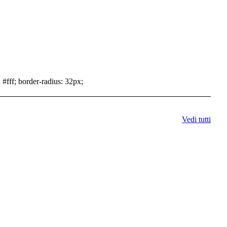
 #fff; border-radius: 32px;
Vedi tutti