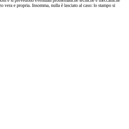
soluzioni e si prevedono eventuali problematiche tecniche e meccaniche
o vera e propria. Insomma, nulla è lasciato al caso: lo stampo si