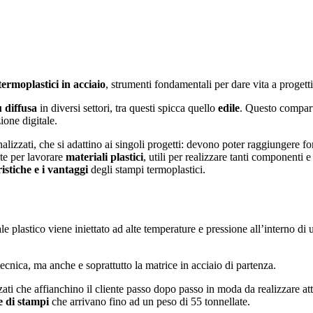
termoplastici in acciaio
, strumenti fondamentali per dare vita a progetti
 diffusa
in diversi settori, tra questi spicca quello
edile
. Questo compart
ione digitale.
alizzati, che si adattino ai singoli progetti: devono poter raggiungere
ate per lavorare
materiali plastici
, utili per realizzare tanti componenti e 
ristiche e i vantaggi
degli stampi termoplastici.
le plastico viene iniettato ad alte temperature e pressione all’interno di
tecnica, ma anche e soprattutto la matrice in acciaio di partenza.
zzati che affianchino il cliente passo dopo passo in moda da realizzare 
e
di
stampi
che arrivano fino ad un peso di 55 tonnellate.