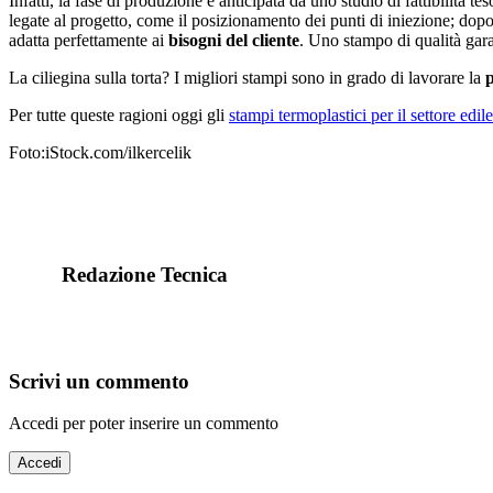
Infatti, la fase di produzione è anticipata da uno studio di fattibilità 
legate al progetto, come il posizionamento dei punti di iniezione; dop
adatta perfettamente ai
bisogni del cliente
. Uno stampo di qualità garan
La ciliegina sulla torta? I migliori stampi sono in grado di lavorare la
p
Per tutte queste ragioni oggi gli
stampi termoplastici per il settore edile
Foto:iStock.com/ilkercelik
Redazione Tecnica
Scrivi un commento
Accedi per poter inserire un commento
Accedi