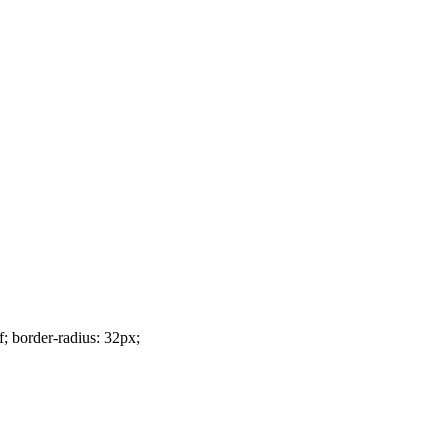
f; border-radius: 32px;