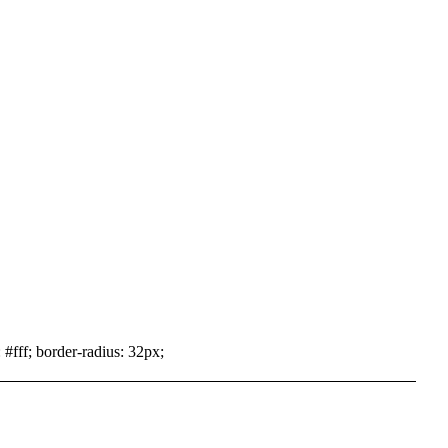
 #fff; border-radius: 32px;