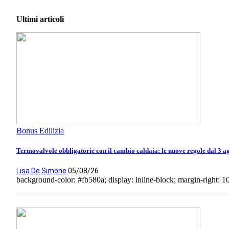
Ultimi articoli
Bonus Edilizia
Termovalvole obbligatorie con il cambio caldaia: le nuove regole dal 3 a
Lisa De Simone
05/08/26
background-color: #fb580a; display: inline-block; margin-right: 10p