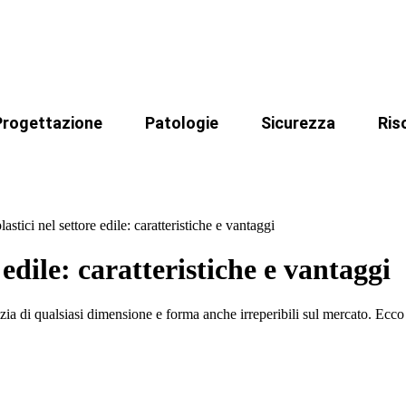
Appalti
Umidità e muffe
Antincendio
Po
Impianti
Sistemi e materiali
Rimozione Amianto
Vi
Isolamento Termico
Luoghi di Lavoro
Gu
Progettazione
Patologie
Sicurezza
Ris
Strutture e antisismica
Tetti e Coperture
Appalti
Umidità e muffe
Antincendio
Po
730
Condominio
Architectural Prompting
Soluzioni progettuali
Impianti
Sistemi e materiali
Rimozione Amianto
Vi
stici nel settore edile: caratteristiche e vantaggi
Isolamento Termico
Luoghi di Lavoro
Gu
edile: caratteristiche e vantaggi
Strutture e antisismica
Tetti e Coperture
lizia di qualsiasi dimensione e forma anche irreperibili sul mercato. Ec
Soluzioni progettuali