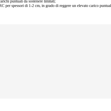
arichi puntuali da sostenere limitati;
C per spessori di 1-2 cm, in grado di reggere un elevato carico puntual