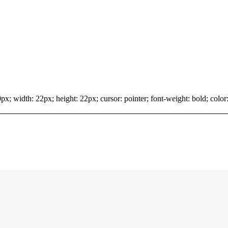
x; width: 22px; height: 22px; cursor: pointer; font-weight: bold; color: