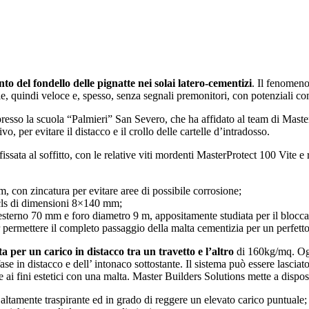
to del fondello delle pignatte nei solai latero-cementizi
. Il fenomeno
agile, quindi veloce e, spesso, senza segnali premonitori, con potenziali co
resso la scuola “Palmieri” San Severo, che ha affidato al team di Master
o, per evitare il distacco e il crollo delle cartelle d’intradosso.
 fissata al soffitto, con le relative viti mordenti MasterProtect 100 Vite
, con zincatura per evitare aree di possibile corrosione;
r cls di dimensioni 8×140 mm;
 esterno 70 mm e foro diametro 9 m, appositamente studiata per il blocca
r permettere il completo passaggio della malta cementizia per un perfet
ta per un carico in distacco tra un travetto e l’altro
di 160kg/mq. Ogn
se in distacco e dell’ intonaco sottostante. Il sistema può essere lasciato
re ai fini estetici con una malta. Master Builders Solutions mette a disposi
altamente traspirante ed in grado di reggere un elevato carico puntuale;