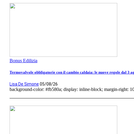
Bonus Edilizia
Termovalvole obbligatorie con il cambio caldaia: le nuove regole dal 3 a
Lisa De Simone
05/08/26
background-color: #fb580a; display: inline-block; margin-right: 10p