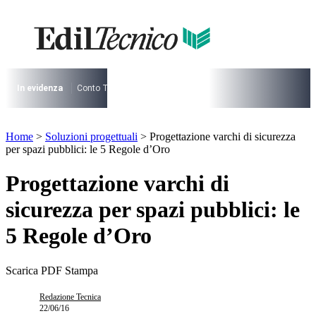
Vai
al
contenuto
I più cercati
Lorem ipsum dolor sit amet consectetur
Lorem ipsum dolor sit amet consectetur
In evidenza
Conto Termico
Salva Casa
730
Condominio
Archite
I più cercati
Home
>
Soluzioni progettuali
>
Progettazione varchi di sicurezza
Lorem ipsum dolor sit amet consectetur
per spazi pubblici: le 5 Regole d’Oro
Lorem ipsum dolor sit amet consectetur
Progettazione varchi di
sicurezza per spazi pubblici: le
5 Regole d’Oro
Scarica PDF
Stampa
Redazione Tecnica
22/06/16