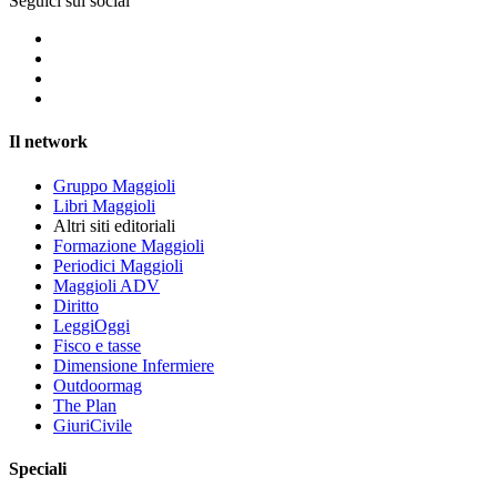
Seguici sui social
Il network
Gruppo Maggioli
Libri Maggioli
Altri siti editoriali
Formazione Maggioli
Periodici Maggioli
Maggioli ADV
Diritto
LeggiOggi
Fisco e tasse
Dimensione Infermiere
Outdoormag
The Plan
GiuriCivile
Speciali