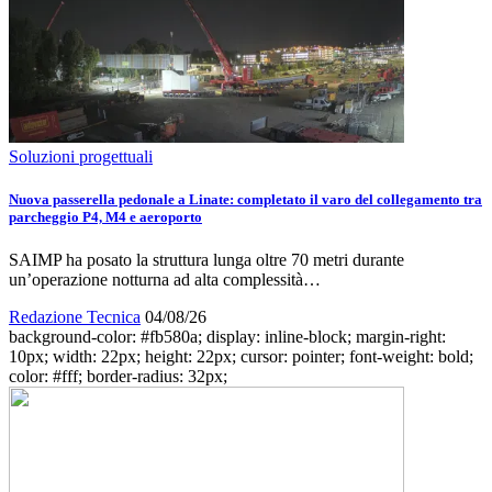
Soluzioni progettuali
Nuova passerella pedonale a Linate: completato il varo del collegamento tra
parcheggio P4, M4 e aeroporto
SAIMP ha posato la struttura lunga oltre 70 metri durante
un’operazione notturna ad alta complessità…
Redazione Tecnica
04/08/26
background-color: #fb580a; display: inline-block; margin-right:
10px; width: 22px; height: 22px; cursor: pointer; font-weight: bold;
color: #fff; border-radius: 32px;