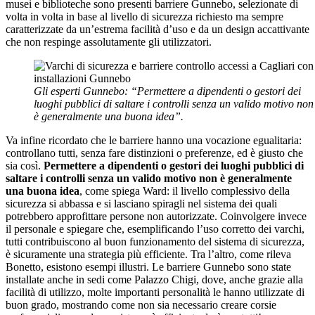
musei e biblioteche sono presenti barriere Gunnebo, selezionate di
volta in volta in base al livello di sicurezza richiesto ma sempre
caratterizzate da un’estrema facilità d’uso e da un design accattivante
che non respinge assolutamente gli utilizzatori.
Gli esperti Gunnebo: “Permettere a dipendenti o gestori dei
luoghi pubblici di saltare i controlli senza un valido motivo non
è generalmente una buona idea”.
Va infine ricordato che le barriere hanno una vocazione egualitaria:
controllano tutti, senza fare distinzioni o preferenze, ed è giusto che
sia così.
Permettere a dipendenti o gestori dei luoghi pubblici di
saltare i controlli senza un valido motivo non è generalmente
una buona idea
, come spiega Ward: il livello complessivo della
sicurezza si abbassa e si lasciano spiragli nel sistema dei quali
potrebbero approfittare persone non autorizzate. Coinvolgere invece
il personale e spiegare che, esemplificando l’uso corretto dei varchi,
tutti contribuiscono al buon funzionamento del sistema di sicurezza,
è sicuramente una strategia più efficiente. Tra l’altro, come rileva
Bonetto, esistono esempi illustri. Le barriere Gunnebo sono state
installate anche in sedi come Palazzo Chigi, dove, anche grazie alla
facilità di utilizzo, molte importanti personalità le hanno utilizzate di
buon grado, mostrando come non sia necessario creare corsie