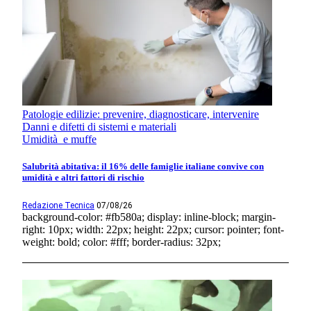
Patologie edilizie: prevenire, diagnosticare, intervenire
Danni e difetti di sistemi e materiali
Umidità e muffe
Salubrità abitativa: il 16% delle famiglie italiane convive con
umidità e altri fattori di rischio
Redazione Tecnica
07/08/26
background-color: #fb580a; display: inline-block; margin-
right: 10px; width: 22px; height: 22px; cursor: pointer; font-
weight: bold; color: #fff; border-radius: 32px;