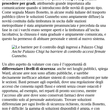
procedere per gradi
, attribuendo grande importanza alla
comunicazione quando si introducono delle novità di questo tipo.
Come segnala Mauro Bonetto, in alcune realtà italiane del trasporto
pubblico (dove le soluzioni Gunnebo sono ampiamente diffuse) la
novità costituita dalla timbratura in uscita dalle stazioni
metropolitane è stata ampiamente preannunciata e preceduta da una
fase in cui i varchi erano sempre aperti e la timbratura all’uscita
facoltativa; la chiusura è stata graduale e ampiamente comunicata, e
questo ha permesso di abituare personale e utenti al nuovo sistema.
Anche Palazzo Chigi ha barriere di controllo accessi firmate
Gunnebo.
Un altro aspetto da valutare con cura è l’opportunità di
differenziare i livelli di sicurezza
: anche nei luoghi pubblici, spiega
Ward, alcune aree non sono affatto pubbliche, e sarebbe
decisamente inefficace adottare sistemi di controllo uniformi per tutte
le sezioni. Basti pensare agli ospedali, dove una regolazione degli
accessi che consenta rapidi flussi e orienti senza creare ostacoli è
opportuna, ad esempio, nei reparti di pronto soccorso, mentre
l’accesso alle aree dove sono conservati farmaci deve essere
consentito solo al personale autorizzato. Trovare soluzioni
differenziate per ogni livello di sicurezza richiesto, ricorda Bonetto,
non è difficile: la gamma di soluzioni disponibili è ampia, e con