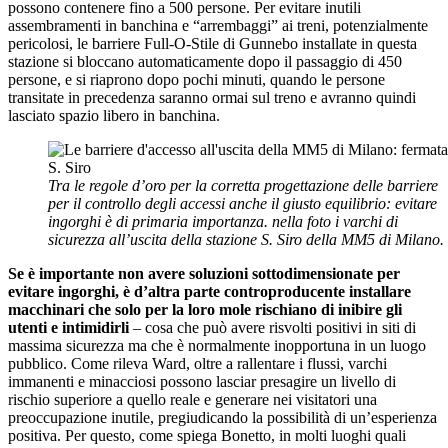
possono contenere fino a 500 persone. Per evitare inutili
assembramenti in banchina e “arrembaggi” ai treni, potenzialmente
pericolosi, le barriere Full-O-Stile di Gunnebo installate in questa
stazione si bloccano automaticamente dopo il passaggio di 450
persone, e si riaprono dopo pochi minuti, quando le persone
transitate in precedenza saranno ormai sul treno e avranno quindi
lasciato spazio libero in banchina.
Tra le regole d’oro per la corretta progettazione delle barriere
per il controllo degli accessi anche il giusto equilibrio: evitare
ingorghi è di primaria importanza. nella foto i varchi di
sicurezza all’uscita della stazione S. Siro della MM5 di Milano.
Se è importante non avere soluzioni sottodimensionate per
evitare ingorghi, è d’altra parte controproducente installare
macchinari che solo per la loro mole rischiano di inibire gli
utenti e intimidirli
– cosa che può avere risvolti positivi in siti di
massima sicurezza ma che è normalmente inopportuna in un luogo
pubblico. Come rileva Ward, oltre a rallentare i flussi, varchi
immanenti e minacciosi possono lasciar presagire un livello di
rischio superiore a quello reale e generare nei visitatori una
preoccupazione inutile, pregiudicando la possibilità di un’esperienza
positiva. Per questo, come spiega Bonetto, in molti luoghi quali