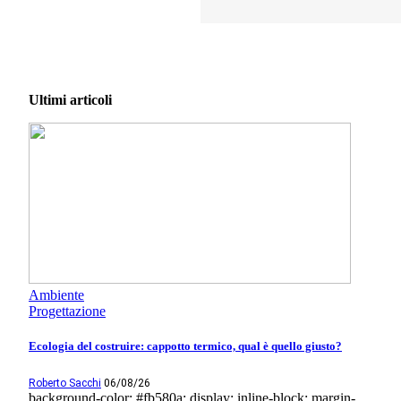
Ultimi articoli
Ambiente
Progettazione
Ecologia del costruire: cappotto termico, qual è quello giusto?
Roberto Sacchi
06/08/26
background-color: #fb580a; display: inline-block; margin-