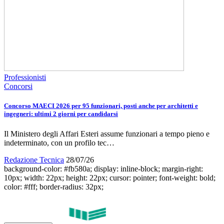
Professionisti
Concorsi
Concorso MAECI 2026 per 95 funzionari, posti anche per architetti e
ingegneri: ultimi 2 giorni per candidarsi
Il Ministero degli Affari Esteri assume funzionari a tempo pieno e
indeterminato, con un profilo tec…
Redazione Tecnica
28/07/26
background-color: #fb580a; display: inline-block; margin-right:
10px; width: 22px; height: 22px; cursor: pointer; font-weight: bold;
color: #fff; border-radius: 32px;