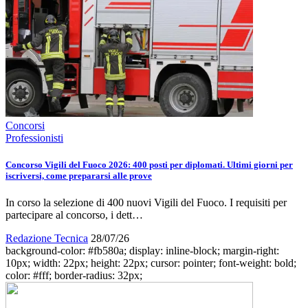
Concorsi
Professionisti
Concorso Vigili del Fuoco 2026: 400 posti per diplomati. Ultimi giorni per
iscriversi, come prepararsi alle prove
In corso la selezione di 400 nuovi Vigili del Fuoco. I requisiti per
partecipare al concorso, i dett…
Redazione Tecnica
28/07/26
background-color: #fb580a; display: inline-block; margin-right:
10px; width: 22px; height: 22px; cursor: pointer; font-weight: bold;
color: #fff; border-radius: 32px;