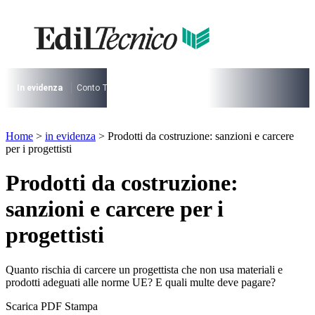
Vai
al
contenuto
I più cercati
Lorem ipsum dolor sit amet consectetur
Lorem ipsum dolor sit amet consectetur
In evidenza
Conto Termico
Salva Casa
730
Condominio
Archite
I più cercati
Home
>
in evidenza
>
Prodotti da costruzione: sanzioni e carcere
Lorem ipsum dolor sit amet consectetur
per i progettisti
Lorem ipsum dolor sit amet consectetur
Prodotti da costruzione:
sanzioni e carcere per i
progettisti
Quanto rischia di carcere un progettista che non usa materiali e
prodotti adeguati alle norme UE? E quali multe deve pagare?
Scarica PDF
Stampa