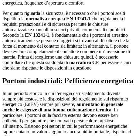
energetica, frequenze d’apertura o comfort.
Per quanto riguarda la sicurezza, è necessario che i portoni scelti
rispettino la
normativa europea EN 13241-1
che regolamenta i
requisiti prestazionali e di sicurezza per tutte le chiusure
automatizzate e manuali in settori privati, commerciali e pubblici.
Secondo la
EN 13241-1
, è fondamentale che i portoni si arrestino
automaticamente se persone o oggetti si trovano al di sotto e che la
forza al momento del contatto sia limitata; in alternativa, il portone
deve evitare completamente il contatto e compiere un’inversione di
marcia. Prima di sceglierne una chiusura quindi, è necessario
controllare che questa sia dotata di
marcatura CE
per essere sicuri
che siano rispettate le disposizioni in questione.
Portoni industriali: l’efficienza energetica
In un periodo storico in cui l’energia da riscaldamento diventa
sempre più costosa e le disposizioni del regolamento sul risparmio
energetico (EnEV) sempre più severe,
aumentano in generale
anche le esigenze di una buona coibentazione termica
. In
particolare, i portoni sulla facciata esterna devono essere ben
coibentati per garantire che non vada perso calore prezioso
all’interno. Esistono poi settori in cui le performances energetiche
rappresentano un valore aggiunto ancora più importante, rispetto ad