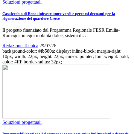
Soluzioni progettuali
Casalecchio di Reno: infrastrutture verdi e percorsi drenanti per la
rigenerazione del quartiere Croce
Il progetto finanziato dal Programma Regionale FESR Emilia-
Romagna integra mobilità dolce, sistemi d…
Redazione Tecnica
29/07/26
background-color: #fb580a; display: inline-block; margin-right:
10px; width: 22px; height: 22px; cursor: pointer; font-weight: bold;
color: #fff; border-radius: 32px;
Soluzioni progettuali
Impermeabilizzazione del terrazzo: come prevenire infiltrazioni e degrado