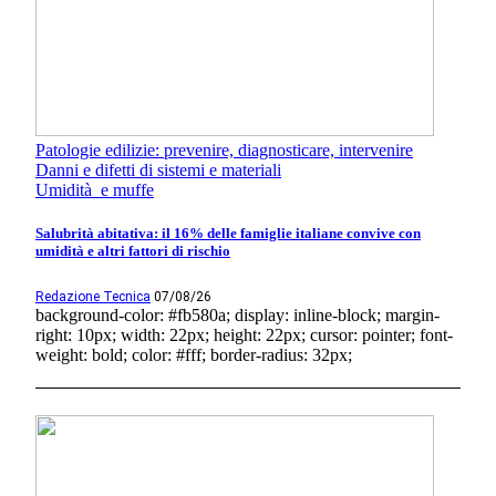
Patologie edilizie: prevenire, diagnosticare, intervenire
Danni e difetti di sistemi e materiali
Umidità e muffe
Salubrità abitativa: il 16% delle famiglie italiane convive con
umidità e altri fattori di rischio
Redazione Tecnica
07/08/26
background-color: #fb580a; display: inline-block; margin-
right: 10px; width: 22px; height: 22px; cursor: pointer; font-
weight: bold; color: #fff; border-radius: 32px;