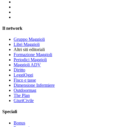
Il network
Gruppo Maggioli
Libri Maggioli
Altri siti editoriali
Formazione Maggioli
Periodici Maggioli
Maggioli ADV
Diritto
LeggiOggi
Fisco e tasse
Dimensione Infermiere
Outdoormag
The Plan
GiuriCivile
Speciali
Bonus