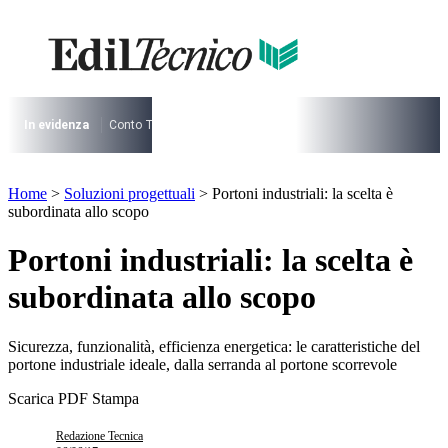
Vai
al
contenuto
I più cercati
Lorem ipsum dolor sit amet consectetur
Lorem ipsum dolor sit amet consectetur
In evidenza
Conto Termico
Salva Casa
730
Condominio
Archite
I più cercati
Home
>
Soluzioni progettuali
>
Portoni industriali: la scelta è
Lorem ipsum dolor sit amet consectetur
subordinata allo scopo
Lorem ipsum dolor sit amet consectetur
Portoni industriali: la scelta è
subordinata allo scopo
Sicurezza, funzionalità, efficienza energetica: le caratteristiche del
portone industriale ideale, dalla serranda al portone scorrevole
Scarica PDF
Stampa
Redazione Tecnica