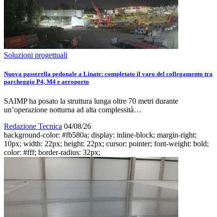
Soluzioni progettuali
Nuova passerella pedonale a Linate: completato il varo del collegamento tra
parcheggio P4, M4 e aeroporto
SAIMP ha posato la struttura lunga oltre 70 metri durante
un’operazione notturna ad alta complessità…
Redazione Tecnica
04/08/26
background-color: #fb580a; display: inline-block; margin-right:
10px; width: 22px; height: 22px; cursor: pointer; font-weight: bold;
color: #fff; border-radius: 32px;