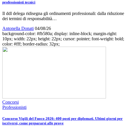
professionisti tecnici
Il ddl delega ridisegna gli ordinamenti professionali: dalla riduzione
dei termini di responsabilità…
Antonella Donati
04/08/26
background-color: #fb580a; display: inline-block; margin-right:
10px; width: 22px; height: 22px; cursor: pointer; font-weight: bold;
color: #fff; border-radius: 32px;
Concorsi
Professionisti
Concorso Vigili del Fuoco 2026: 400 posti per diplomati. Ultimi giorni per
iscriversi, come prepararsi alle prove