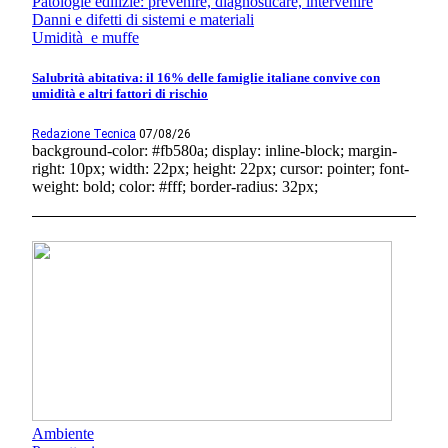
Patologie edilizie: prevenire, diagnosticare, intervenire
Danni e difetti di sistemi e materiali
Umidità e muffe
Salubrità abitativa: il 16% delle famiglie italiane convive con
umidità e altri fattori di rischio
Redazione Tecnica
07/08/26
background-color: #fb580a; display: inline-block; margin-
right: 10px; width: 22px; height: 22px; cursor: pointer; font-
weight: bold; color: #fff; border-radius: 32px;
Ambiente