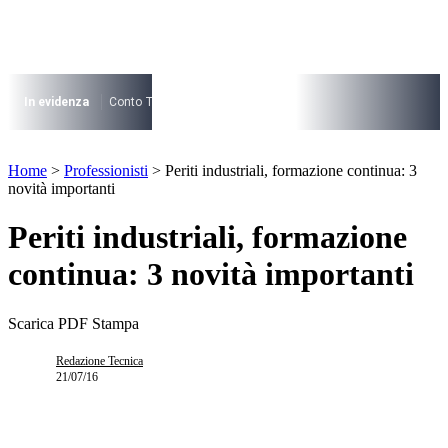
Vai
al
contenuto
I più cercati
Lorem ipsum dolor sit amet consectetur
In evidenza
Conto Termico
Salva Casa
730
Condominio
Archite
Lorem ipsum dolor sit amet consectetur
I più cercati
Home
>
Professionisti
>
Periti industriali, formazione continua: 3
Lorem ipsum dolor sit amet consectetur
novità importanti
Lorem ipsum dolor sit amet consectetur
Periti industriali, formazione
continua: 3 novità importanti
Scarica PDF
Stampa
Redazione Tecnica
21/07/16