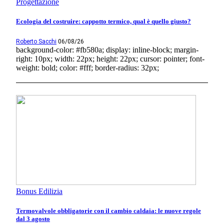
Progettazione
Ecologia del costruire: cappotto termico, qual è quello giusto?
Roberto Sacchi
06/08/26
background-color: #fb580a; display: inline-block; margin-
right: 10px; width: 22px; height: 22px; cursor: pointer; font-
weight: bold; color: #fff; border-radius: 32px;
Bonus Edilizia
Termovalvole obbligatorie con il cambio caldaia: le nuove regole
dal 3 agosto