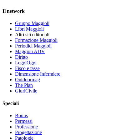
Il network
Gruppo Maggioli
Libri Maggioli
Altri siti editoriali
Formazione Maggioli
Periodici Maggioli
Maggioli ADV
Diritto
LeggiOggi
Fisco e tasse
Dimensione Infermiere
Outdoormag
The Plan
GiuriCivile
Speciali
Bonus
Permessi
Professione
Progettazione
Patologie