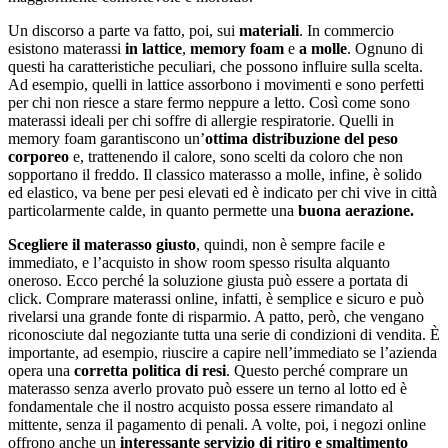
Un discorso a parte va fatto, poi, sui
materiali
. In commercio
esistono materassi
in lattice
,
memory foam
e
a molle
. Ognuno di
questi ha caratteristiche peculiari, che possono influire sulla scelta.
Ad esempio, quelli in lattice assorbono i movimenti e sono perfetti
per chi non riesce a stare fermo neppure a letto. Così come sono
materassi ideali per chi soffre di allergie respiratorie. Quelli in
memory foam garantiscono un’
ottima distribuzione del peso
corporeo
e, trattenendo il calore, sono scelti da coloro che non
sopportano il freddo. Il classico materasso a molle, infine, è solido
ed elastico, va bene per pesi elevati ed è indicato per chi vive in città
particolarmente calde, in quanto permette una
buona aerazione.
Scegliere il materasso giusto
, quindi, non è sempre facile e
immediato, e l’acquisto in show room spesso risulta alquanto
oneroso. Ecco perché la soluzione giusta può essere a portata di
click. Comprare materassi online, infatti, è semplice e sicuro e può
rivelarsi una grande fonte di risparmio. A patto, però, che vengano
riconosciute dal negoziante tutta una serie di condizioni di vendita. È
importante, ad esempio, riuscire a capire nell’immediato se l’azienda
opera una
corretta politica di resi
. Questo perché comprare un
materasso senza averlo provato può essere un terno al lotto ed è
fondamentale che il nostro acquisto possa essere rimandato al
mittente, senza il pagamento di penali. A volte, poi, i negozi online
offrono anche un
interessante servizio di ritiro e smaltimento