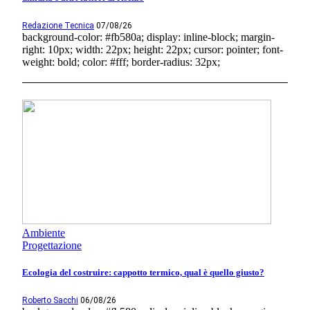
Redazione Tecnica
07/08/26
background-color: #fb580a; display: inline-block; margin-
right: 10px; width: 22px; height: 22px; cursor: pointer; font-
weight: bold; color: #fff; border-radius: 32px;
Ambiente
Progettazione
Ecologia del costruire: cappotto termico, qual è quello giusto?
Roberto Sacchi
06/08/26