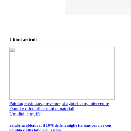
Ultimi articoli
Patologie edilizie: prevenire, diagnosticare, intervenire
Danni e difetti di sistemi e materiali
Umidità e muffe
Salubrità abitativa: il 16% delle famiglie italiane convive con
umidità e altri fattori di rischio