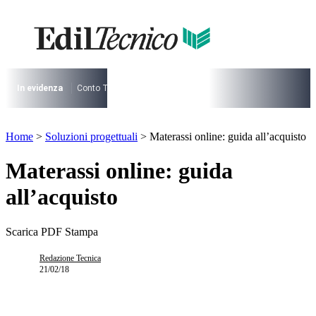
Vai
al
contenuto
I più cercati
Lorem ipsum dolor sit amet consectetur
Lorem ipsum dolor sit amet consectetur
In evidenza
Conto Termico
Salva Casa
730
Condominio
Archite
I più cercati
Home
>
Soluzioni progettuali
>
Materassi online: guida all’acquisto
Lorem ipsum dolor sit amet consectetur
Lorem ipsum dolor sit amet consectetur
Materassi online: guida
all’acquisto
Scarica PDF
Stampa
Redazione Tecnica
21/02/18