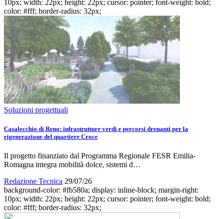
10px; width: 22px; height: 22px; cursor: pointer; font-weight: bold;
color: #fff; border-radius: 32px;
Soluzioni progettuali
Casalecchio di Reno: infrastrutture verdi e percorsi drenanti per la
rigenerazione del quartiere Croce
Il progetto finanziato dal Programma Regionale FESR Emilia-
Romagna integra mobilità dolce, sistemi d…
Redazione Tecnica
29/07/26
background-color: #fb580a; display: inline-block; margin-right:
10px; width: 22px; height: 22px; cursor: pointer; font-weight: bold;
color: #fff; border-radius: 32px;