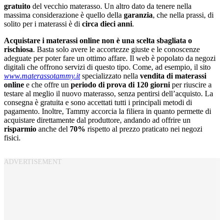
gratuito
del vecchio materasso. Un altro dato da tenere nella
massima considerazione è quello della
garanzia
, che nella prassi, di
solito per i materassi è di
circa dieci anni
.
Acquistare i materassi online non è una scelta sbagliata o
rischiosa
. Basta solo avere le accortezze giuste e le conoscenze
adeguate per poter fare un ottimo affare. Il web è popolato da negozi
digitali che offrono servizi di questo tipo. Come, ad esempio, il sito
www.materassotammy.it
specializzato nella
vendita di materassi
online
e che offre un
periodo di prova di 120 giorni
per riuscire a
testare al meglio il nuovo materasso, senza pentirsi dell’acquisto. La
consegna è gratuita e sono accettati tutti i principali metodi di
pagamento. Inoltre, Tammy accorcia la filiera in quanto permette di
acquistare direttamente dal produttore, andando ad offrire un
risparmio
anche del
70%
rispetto al prezzo praticato nei negozi
fisici.