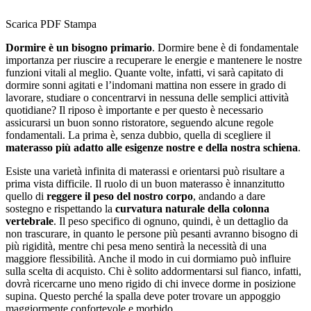
Scarica PDF
Stampa
Dormire è un bisogno primario
. Dormire bene è di fondamentale
importanza per riuscire a recuperare le energie e mantenere le nostre
funzioni vitali al meglio. Quante volte, infatti, vi sarà capitato di
dormire sonni agitati e l’indomani mattina non essere in grado di
lavorare, studiare o concentrarvi in nessuna delle semplici attività
quotidiane? Il riposo è importante e per questo è necessario
assicurarsi un buon sonno ristoratore, seguendo alcune regole
fondamentali. La prima è, senza dubbio, quella di scegliere il
materasso
più adatto alle esigenze nostre e della nostra schiena
.
Esiste una varietà infinita di materassi e orientarsi può risultare a
prima vista difficile. Il ruolo di un buon materasso è innanzitutto
quello di
reggere il peso del nostro corpo
, andando a dare
sostegno e rispettando la
curvatura naturale della colonna
vertebrale
. Il peso specifico di ognuno, quindi, è un dettaglio da
non trascurare, in quanto le persone più pesanti avranno bisogno di
più rigidità, mentre chi pesa meno sentirà la necessità di una
maggiore flessibilità. Anche il modo in cui dormiamo può influire
sulla scelta di acquisto. Chi è solito addormentarsi sul fianco, infatti,
dovrà ricercarne uno meno rigido di chi invece dorme in posizione
supina. Questo perché la spalla deve poter trovare un appoggio
maggiormente confortevole e morbido.