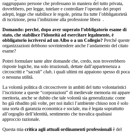
raggruppano persone che professano in maniera del tutto privata,
dovrebbero, per legge, tutelare e controllare l’operato dei propri
adepti, legge che stabilisce le regole, prima fra tutte l’obbligatorietà
di iscrizione, pena l’inibizione alla professione libera .
Domando: perché, dopo aver superato l’obbligatorio esame di
stato, che stabilisce l’idoneità ad esercitare legalmente, è
obbligatorio iscriversi ad un Albo o a un Collegio?
Perché queste
organizzazioni debbono sovrintendere anche l’andamento del citato
esame?
Potrei formulare tante altre domande che, credo, non troverebbero
risposte logiche, ma solo irrazionali, dettate dall’appartenenza a
circoscritti e “sacrali”
club
, i quali ultimi mi appaiono spesso di poca
o nessuna utilità.
La volontà politica di circoscrivere in ambiti del tutto volontaristici
l’iscrizione a queste “corporazioni” di medievale memoria mi appare
meritoria, anche se dubito che tale volontà sia generalizzata: come
ho già ribadito più volte, per noi italici l’ambiente chiuso non è solo
una sorta di garanzia economica e sociale, ma è legata soprattutto
all’orgoglio dell’identità, sentimento che travalica qualsiasi
approccio razionale.
Questa mia
critica agli attuali ordinamenti professionali
è del