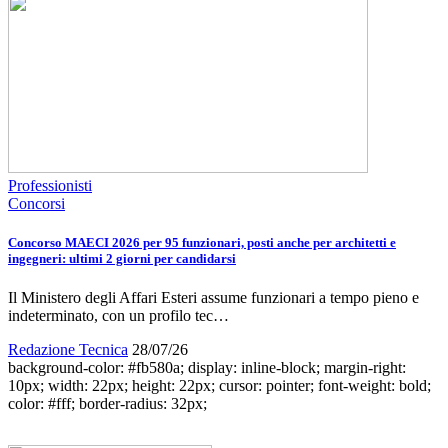
Professionisti
Concorsi
Concorso MAECI 2026 per 95 funzionari, posti anche per architetti e
ingegneri: ultimi 2 giorni per candidarsi
Il Ministero degli Affari Esteri assume funzionari a tempo pieno e
indeterminato, con un profilo tec…
Redazione Tecnica
28/07/26
background-color: #fb580a; display: inline-block; margin-right:
10px; width: 22px; height: 22px; cursor: pointer; font-weight: bold;
color: #fff; border-radius: 32px;