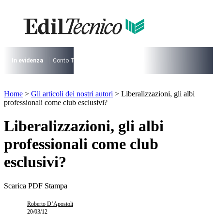
Vai
al
contenuto
I più cercati
Lorem ipsum dolor sit amet consectetur
Lorem ipsum dolor sit amet consectetur
In evidenza
Conto Termico
Salva Casa
730
Condominio
Archite
I più cercati
Home
>
Gli articoli dei nostri autori
>
Liberalizzazioni, gli albi
Lorem ipsum dolor sit amet consectetur
professionali come club esclusivi?
Lorem ipsum dolor sit amet consectetur
Liberalizzazioni, gli albi
professionali come club
esclusivi?
Scarica PDF
Stampa
Roberto D’Apostoli
20/03/12