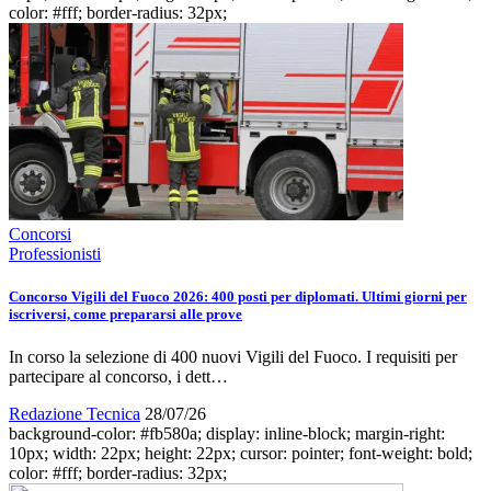
color: #fff; border-radius: 32px;
Concorsi
Professionisti
Concorso Vigili del Fuoco 2026: 400 posti per diplomati. Ultimi giorni per
iscriversi, come prepararsi alle prove
In corso la selezione di 400 nuovi Vigili del Fuoco. I requisiti per
partecipare al concorso, i dett…
Redazione Tecnica
28/07/26
background-color: #fb580a; display: inline-block; margin-right:
10px; width: 22px; height: 22px; cursor: pointer; font-weight: bold;
color: #fff; border-radius: 32px;