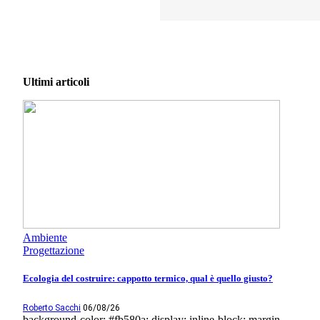
Ultimi articoli
Ambiente
Progettazione
Ecologia del costruire: cappotto termico, qual è quello giusto?
Roberto Sacchi
06/08/26
background-color: #fb580a; display: inline-block; margin-