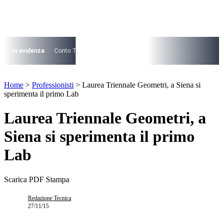
Vai
al
contenuto
I più cercati
Lorem ipsum dolor sit amet consectetur
In evidenza
Conto Termico
Salva Casa
730
Condominio
Archite
Lorem ipsum dolor sit amet consectetur
I più cercati
Home
>
Professionisti
>
Laurea Triennale Geometri, a Siena si
Lorem ipsum dolor sit amet consectetur
sperimenta il primo Lab
Lorem ipsum dolor sit amet consectetur
Laurea Triennale Geometri, a
Siena si sperimenta il primo
Lab
Scarica PDF
Stampa
Redazione Tecnica
27/11/15