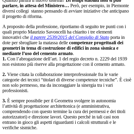
Quando partirà il nuovo sistema?
Di tempi stabiliti non si può
parlare, in attesa del Ministero…
Però, per esempio, in Piemonte
diversi collegi stanno pensando di avviare iniziative che anticipano
il progetto di riforma.
A proposito della professione, riportiamo di seguito tre punti con i
quali proprio Maurizio Savoncelli ha chiarito i tre elementi
innovativi che
il parere 2539/2015 del Consiglio di Stato
porta in
dote per sbrogliare la matassa delle
competenze progettuali dei
geometri in tema di costruzione di edifici in zona sismica e
mediante l’uso del cemento armato
.
1.
Con l’abrogazione dell’art. 1 del regio decreto n. 2229 del 1939
non esistono più riserve alla progettazione con il cemento armato.
2.
Viene citata la collaborazione interprofessionale fra le varie
categorie dei tecnici “titolari di diverse competenze tecniche”. È cioè
non solo permesso, ma da incoraggiare la sinergia tra i vari
professionisti.
3.
È sempre possibile per il Geometra svolgere in autonomia
l’attività di progettazione architettonica (e amministrativa,
comprendendo con questo termine la cura dei permessi e dei titoli
autorizzatori) e direzione lavori. Questo perché in tali casi non
entrano in gioco gli aspetti riguardanti i calcoli strutturali e le
verifiche sismiche.