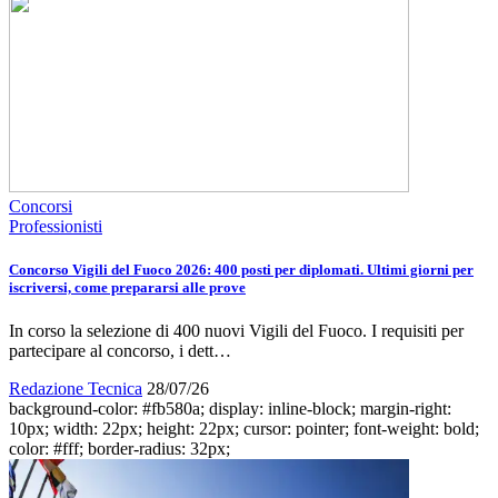
Concorsi
Professionisti
Concorso Vigili del Fuoco 2026: 400 posti per diplomati. Ultimi giorni per
iscriversi, come prepararsi alle prove
In corso la selezione di 400 nuovi Vigili del Fuoco. I requisiti per
partecipare al concorso, i dett…
Redazione Tecnica
28/07/26
background-color: #fb580a; display: inline-block; margin-right:
10px; width: 22px; height: 22px; cursor: pointer; font-weight: bold;
color: #fff; border-radius: 32px;