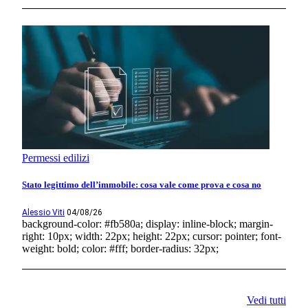
Permessi edilizi
Stato legittimo dell’immobile: cosa vale come prova e cosa no
Alessio Viti
04/08/26
background-color: #fb580a; display: inline-block; margin-
right: 10px; width: 22px; height: 22px; cursor: pointer; font-
weight: bold; color: #fff; border-radius: 32px;
Vedi tutti