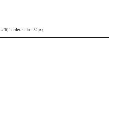
 #fff; border-radius: 32px;