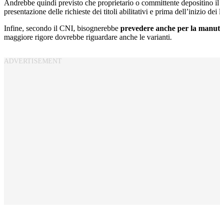
Andrebbe quindi previsto che proprietario o committente depositino il p
presentazione delle richieste dei titoli abilitativi e prima dell’inizio dei 
Infine, secondo il CNI, bisognerebbe
prevedere anche per la manute
maggiore rigore dovrebbe riguardare anche le varianti.