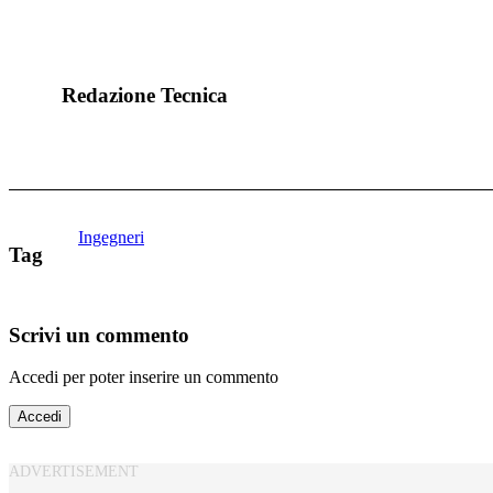
Redazione Tecnica
Ingegneri
Tag
Scrivi un commento
Accedi per poter inserire un commento
Accedi