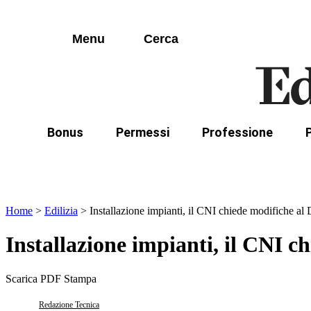
I più cercati
Vai
Superbonus
Abusi Edilizi
Concorsi
al
contenuto
Menu
Cerca
Bonus Barriere Architettoniche
Lorem ipsum dolor sit amet consectetur
Attività Edilizia Libera
Eventi e Formazione
Lorem ipsum dolor sit amet consectetur
Ecobonus
Catasto
Esami di Stato
Bonus Ristrutturazioni
CILA
I più cercati
Sismabonus
Distanze in Edilizia
Lorem ipsum dolor sit amet consectetur
Bonus
Permessi
Professione
Lorem ipsum dolor sit amet consectetur
Bonus Mobili
Permesso di Costruire
Superbonus
Abusi Edilizi
Concorsi
In evidenza
Conto Termico
Salva Casa
Bonus Idrico
SCIA
Bonus Barriere Architettoniche
Attività Edilizia Libera
Eventi e Formazione
Bonus Verde
Home
>
Edilizia
>
Installazione impianti, il CNI chiede modifiche al 
Ecobonus
Catasto
Esami di Stato
IVA Agevolata
Installazione impianti, il CNI c
Bonus Ristrutturazioni
CILA
Dubbi? Risponde l’esperta
Sismabonus
Distanze in Edilizia
Scarica PDF
Stampa
Bonus Mobili
Permesso di Costruire
Redazione Tecnica