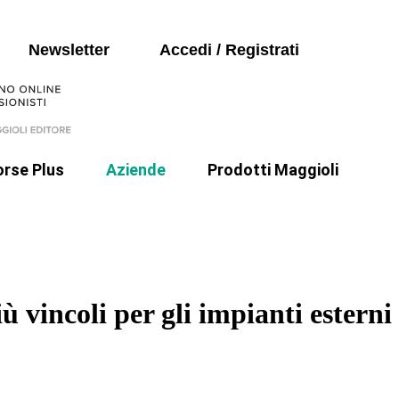
Iscriviti
Libri
dcast
Periodici
Newsletter
Accedi / Registrati
deo
Formazione
ide
orse Plus
Aziende
Prodotti Maggioli
Libri
dcast
Rinnovabili
Dissesto
Qualità aria indoor
Periodici
deo
Formazione
ide
 vincoli per gli impianti esterni