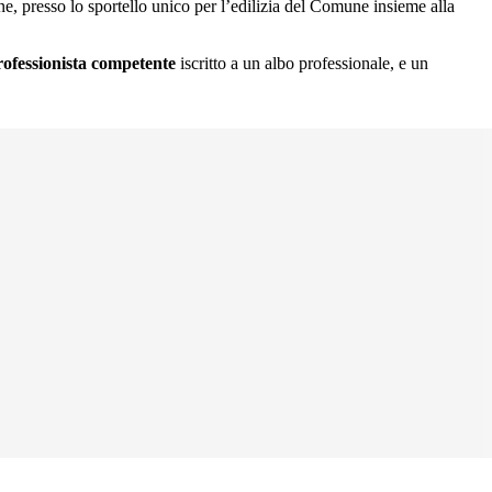
ne, presso lo sportello unico per l’edilizia del Comune insieme alla
rofessionista competente
iscritto a un albo professionale, e un