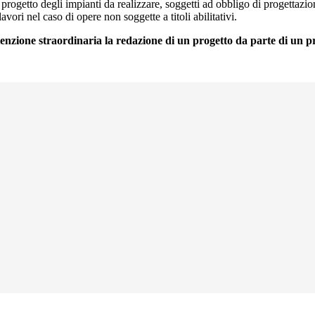
rogetto degli impianti da realizzare, soggetti ad obbligo di progettazio
lavori nel caso di opere non soggette a titoli abilitativi.
nzione straordinaria la redazione di un progetto da parte di un p