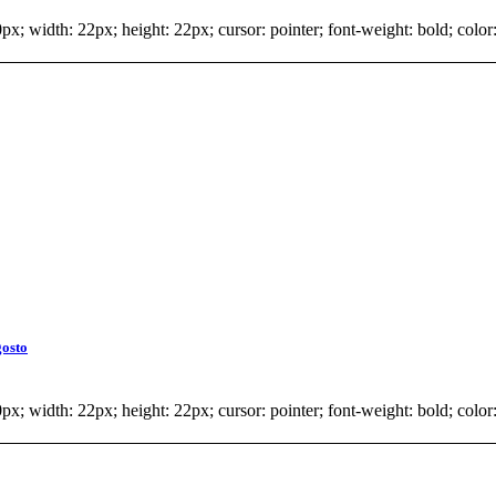
x; width: 22px; height: 22px; cursor: pointer; font-weight: bold; color:
gosto
x; width: 22px; height: 22px; cursor: pointer; font-weight: bold; color: