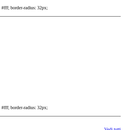
 #fff; border-radius: 32px;
 #fff; border-radius: 32px;
Vedi tutti