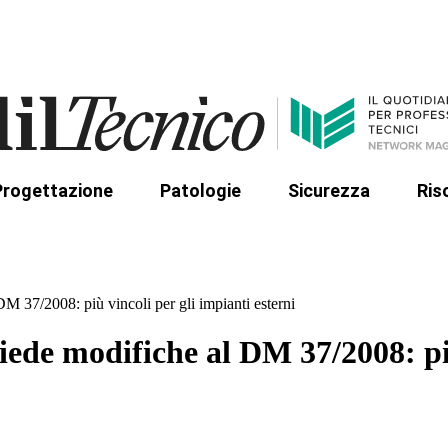
Appalti
Umidità e muffe
Antincendio
Po
Impianti
Sistemi e materiali
Rimozione Amianto
Vi
Isolamento Termico
Luoghi di Lavoro
Gu
Strutture e antisismica
Tetti e Coperture
Progettazione
Patologie
Sicurezza
Ris
Soluzioni progettuali
Appalti
Umidità e muffe
Antincendio
Po
730
Condominio
Architectural Prompting
Impianti
Sistemi e materiali
Rimozione Amianto
Vi
DM 37/2008: più vincoli per gli impianti esterni
Isolamento Termico
Luoghi di Lavoro
Gu
hiede modifiche al DM 37/2008: più
Strutture e antisismica
Tetti e Coperture
Soluzioni progettuali