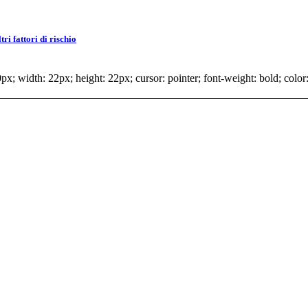
ri fattori di rischio
x; width: 22px; height: 22px; cursor: pointer; font-weight: bold; color: