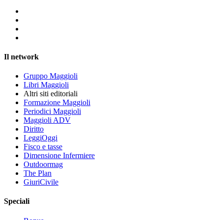
Il network
Gruppo Maggioli
Libri Maggioli
Altri siti editoriali
Formazione Maggioli
Periodici Maggioli
Maggioli ADV
Diritto
LeggiOggi
Fisco e tasse
Dimensione Infermiere
Outdoormag
The Plan
GiuriCivile
Speciali