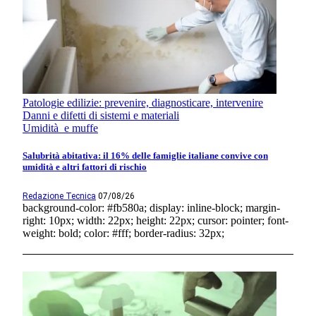
Patologie edilizie: prevenire, diagnosticare, intervenire
Danni e difetti di sistemi e materiali
Umidità e muffe
Salubrità abitativa: il 16% delle famiglie italiane convive con
umidità e altri fattori di rischio
Redazione Tecnica
07/08/26
background-color: #fb580a; display: inline-block; margin-
right: 10px; width: 22px; height: 22px; cursor: pointer; font-
weight: bold; color: #fff; border-radius: 32px;