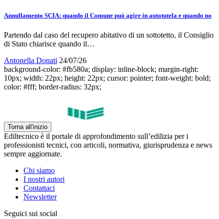
Annullamento SCIA: quando il Comune può agire in autotutela e quando no
Partendo dal caso del recupero abitativo di un sottotetto, il Consiglio
di Stato chiarisce quando il…
Antonella Donati
24/07/26
background-color: #fb580a; display: inline-block; margin-right:
10px; width: 22px; height: 22px; cursor: pointer; font-weight: bold;
color: #fff; border-radius: 32px;
Torna all'inizio
Ediltecnico è il portale di approfondimento sull’edilizia per i
professionisti tecnici, con articoli, normativa, giurisprudenza e news
sempre aggiornate.
Chi siamo
I nostri autori
Contattaci
Newsletter
Seguici sui social