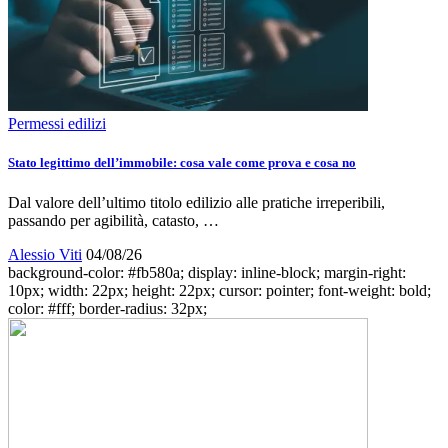
Permessi edilizi
Stato legittimo dell’immobile: cosa vale come prova e cosa no
Dal valore dell’ultimo titolo edilizio alle pratiche irreperibili,
passando per agibilità, catasto, …
Alessio Viti
04/08/26
background-color: #fb580a; display: inline-block; margin-right:
10px; width: 22px; height: 22px; cursor: pointer; font-weight: bold;
color: #fff; border-radius: 32px;