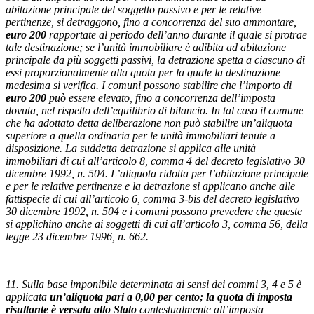
abitazione principale del soggetto passivo e per le relative
pertinenze, si detraggono, fino a concorrenza del suo ammontare,
euro 200
rapportate al periodo dell’anno durante il quale si protrae
tale destinazione; se l’unità immobiliare è adibita ad abitazione
principale da più soggetti passivi, la detrazione spetta a ciascuno di
essi proporzionalmente alla quota per la quale la destinazione
medesima si verifica. I comuni possono stabilire che l’importo di
euro 200
può essere elevato, fino a concorrenza dell’imposta
dovuta, nel rispetto dell’equilibrio di bilancio. In tal caso il comune
che ha adottato detta deliberazione non può stabilire un’aliquota
superiore a quella ordinaria per le unità immobiliari tenute a
disposizione. La suddetta detrazione si applica alle unità
immobiliari di cui all’articolo 8, comma 4 del decreto legislativo 30
dicembre 1992, n. 504. L’aliquota ridotta per l’abitazione principale
e per le relative pertinenze e la detrazione si applicano anche alle
fattispecie di cui all’articolo 6, comma 3-bis del decreto legislativo
30 dicembre 1992, n. 504 e i comuni possono prevedere che queste
si applichino anche ai soggetti di cui all’articolo 3, comma 56, della
legge 23 dicembre 1996, n. 662.
11. Sulla base imponibile determinata ai sensi dei commi 3, 4 e 5 è
applicata
un’aliquota pari a 0,00 per cento; la quota di imposta
risultante è versata allo Stato
contestualmente all’imposta