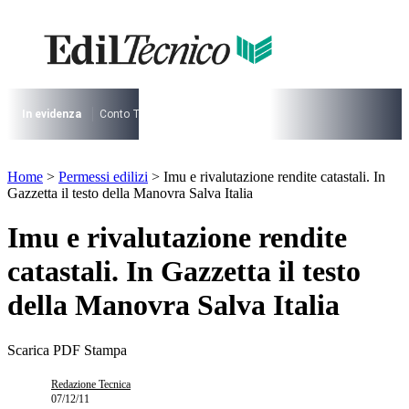
Vai
al
I più cercati
contenuto
Lorem ipsum dolor sit amet consectetur
Lorem ipsum dolor sit amet consectetur
In evidenza
Conto Termico
Salva Casa
730
Condominio
Archite
I più cercati
Lorem ipsum dolor sit amet consectetur
Home
>
Permessi edilizi
>
Imu e rivalutazione rendite catastali. In
Lorem ipsum dolor sit amet consectetur
Gazzetta il testo della Manovra Salva Italia
Imu e rivalutazione rendite
catastali. In Gazzetta il testo
della Manovra Salva Italia
Scarica PDF
Stampa
Redazione Tecnica
07/12/11