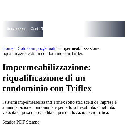
Vai
al
contenuto
I più cercati
Lorem ipsum dolor sit amet consectetur
In evidenza
Conto Termico
Salva Casa
730
Condominio
Archite
Lorem ipsum dolor sit amet consectetur
I più cercati
Home
>
Soluzioni progettuali
>
Impermeabilizzazione:
Lorem ipsum dolor sit amet consectetur
riqualificazione di un condominio con Triflex
Lorem ipsum dolor sit amet consectetur
Impermeabilizzazione:
riqualificazione di un
condominio con Triflex
I sistemi impermeabilizzanti Triflex sono stati scelti da impresa e
amministrazione condominiale per la loro flessibilità, durabilità,
velocità di posa e possibilità di personalizzazione cromatica.
Scarica PDF
Stampa