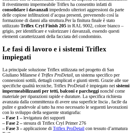
Il rivestimento impermeabile Triflex ha consentito infatti di
consolidare i davanzali
impedendo ulteriori aggressioni da parte
delle copiose infiltrazioni d’acqua presenti, prevenendo così la
formazione di danni alla struttura.Per la finitura finale è stato
utilizzato
Triflex Cryl Finish 205
in RAL 9002, colore bianco –
grigio, per identificare e valorizzare i davanzali, essendo questi
elementi caratterizzanti della facciata del condominio.
Le fasi di lavoro e i sistemi Triflex
impiegati
La principale soluzione Triflex utilizzata nel progetto di San
Giuliano Milanese é
Triflex ProDetail,
un sistema specifico per
connessioni sottili, dettagli complicati e giunti stretti. Grazie alle sue
specifiche qualità tecniche, Triflex ProDetail è impiegato nei
sistemi
impermeabilizzanti per tetti, balconi e parcheggi
nonché come
materiale per riparazioni rapide e durature. La specifica richiesta
avanzata dalla committenza di avere una superficie liscia , facile da
pulire e gradevole al tatto ha reso necessario le seguenti lavorazioni
con lo sviluppo della seguente stratigrafia:
– Fase 1 –
levigatura dei supporti
– Fase 2 –
stesura di Triflex Cryl Primer 276
– Fase 3 –
applicazione di
Triflex ProDetail
con tessuto d’armatura