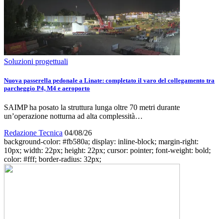
Soluzioni progettuali
Nuova passerella pedonale a Linate: completato il varo del collegamento tra
parcheggio P4, M4 e aeroporto
SAIMP ha posato la struttura lunga oltre 70 metri durante
un’operazione notturna ad alta complessità…
Redazione Tecnica
04/08/26
background-color: #fb580a; display: inline-block; margin-right:
10px; width: 22px; height: 22px; cursor: pointer; font-weight: bold;
color: #fff; border-radius: 32px;