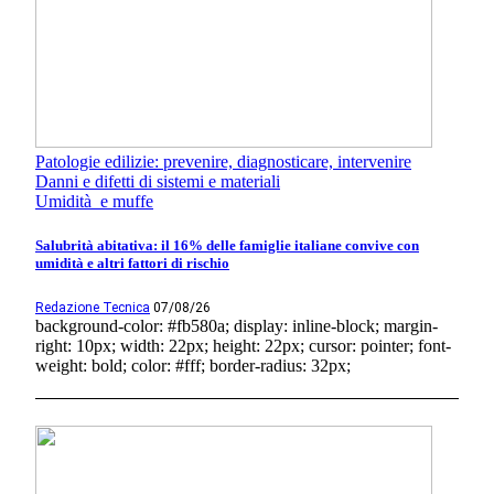
Patologie edilizie: prevenire, diagnosticare, intervenire
Danni e difetti di sistemi e materiali
Umidità e muffe
Salubrità abitativa: il 16% delle famiglie italiane convive con
umidità e altri fattori di rischio
Redazione Tecnica
07/08/26
background-color: #fb580a; display: inline-block; margin-
right: 10px; width: 22px; height: 22px; cursor: pointer; font-
weight: bold; color: #fff; border-radius: 32px;