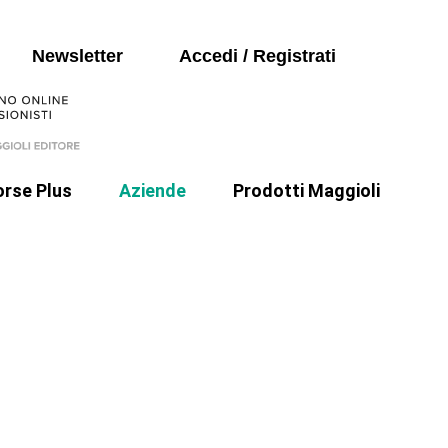
Seguici sui social
Libri
dcast
Periodici
Newsletter
Accedi / Registrati
deo
Formazione
ide
orse Plus
Aziende
Prodotti Maggioli
Libri
dcast
Rinnovabili
Dissesto
Qualità aria indoor
Periodici
deo
Formazione
ide