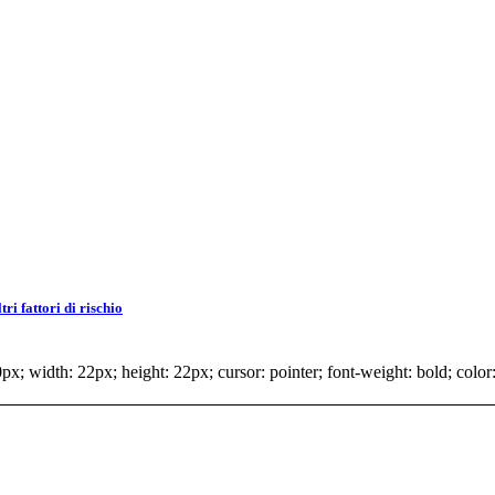
ri fattori di rischio
x; width: 22px; height: 22px; cursor: pointer; font-weight: bold; color: