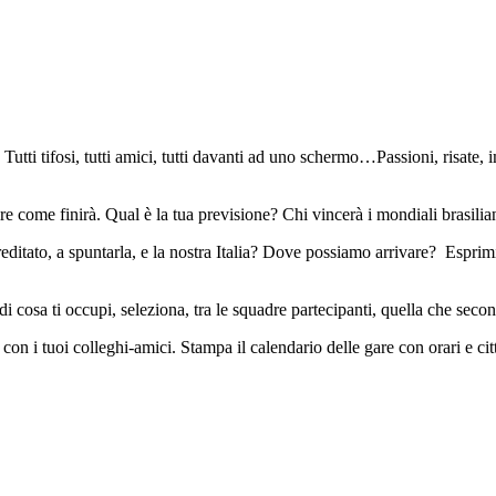
utti tifosi, tutti amici, tutti davanti ad uno schermo…Passioni, risate, i
re come finirà. Qual è la tua previsione? Chi vincerà i mondiali brasilia
creditato, a spuntarla, e la nostra Italia? Dove possiamo arrivare? Esprim
 di cosa ti occupi, seleziona, tra le squadre partecipanti, quella che seco
sci con i tuoi colleghi-amici. Stampa il calendario delle gare con orari e c