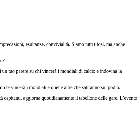
mprecazioni, esultanze, convivialità. Siamo tutti tifosi, ma anche
ni?
i un tuo parere su chi vincerà i mondiali di calcio e indovina la
ndo te vincerà i mondiali e quelle altre che saliranno sul podio.
ittà ospitanti, aggiorna quotidianamente il tabellone delle gare. L’evento