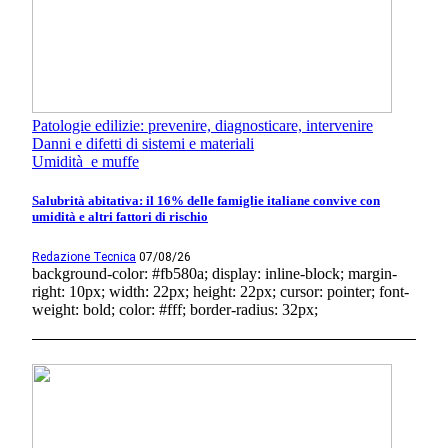
Patologie edilizie: prevenire, diagnosticare, intervenire
Danni e difetti di sistemi e materiali
Umidità e muffe
Salubrità abitativa: il 16% delle famiglie italiane convive con
umidità e altri fattori di rischio
Redazione Tecnica
07/08/26
background-color: #fb580a; display: inline-block; margin-
right: 10px; width: 22px; height: 22px; cursor: pointer; font-
weight: bold; color: #fff; border-radius: 32px;