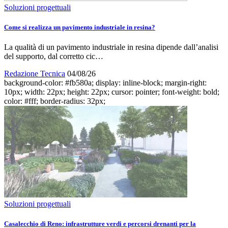
Soluzioni progettuali
Come si realizza un pavimento industriale in resina?
La qualità di un pavimento industriale in resina dipende dall’analisi
del supporto, dal corretto cic…
Redazione Tecnica
04/08/26
background-color: #fb580a; display: inline-block; margin-right:
10px; width: 22px; height: 22px; cursor: pointer; font-weight: bold;
color: #fff; border-radius: 32px;
Soluzioni progettuali
Casalecchio di Reno: infrastrutture verdi e percorsi drenanti per la