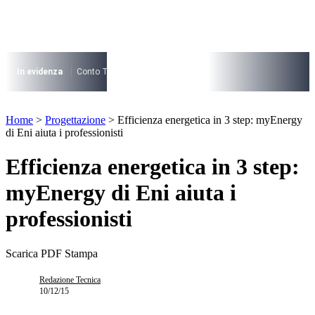
Vai
al
contenuto
I più cercati
Lorem ipsum dolor sit amet consectetur
In evidenza
Conto Termico
Salva Casa
730
Condominio
Archite
Lorem ipsum dolor sit amet consectetur
I più cercati
Home
>
Progettazione
>
Efficienza energetica in 3 step: myEnergy
Lorem ipsum dolor sit amet consectetur
di Eni aiuta i professionisti
Lorem ipsum dolor sit amet consectetur
Efficienza energetica in 3 step:
myEnergy di Eni aiuta i
professionisti
Scarica PDF
Stampa
Redazione Tecnica
10/12/15