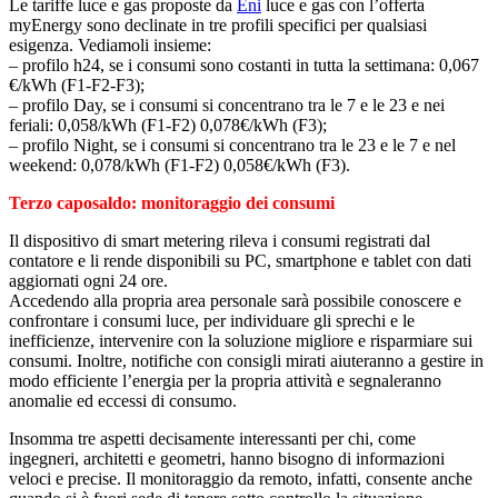
Le tariffe luce e gas proposte da
Eni
luce e gas con l’offerta
myEnergy sono declinate in tre profili specifici per qualsiasi
esigenza. Vediamoli insieme:
– profilo h24, se i consumi sono costanti in tutta la settimana: 0,067
€/kWh (F1-F2-F3);
– profilo Day, se i consumi si concentrano tra le 7 e le 23 e nei
feriali: 0,058/kWh (F1-F2) 0,078€/kWh (F3);
– profilo Night, se i consumi si concentrano tra le 23 e le 7 e nel
weekend: 0,078/kWh (F1-F2) 0,058€/kWh (F3).
Terzo caposaldo: monitoraggio dei consumi
Il dispositivo di smart metering rileva i consumi registrati dal
contatore e li rende disponibili su PC, smartphone e tablet con dati
aggiornati ogni 24 ore.
Accedendo alla propria area personale sarà possibile conoscere e
confrontare i consumi luce, per individuare gli sprechi e le
inefficienze, intervenire con la soluzione migliore e risparmiare sui
consumi. Inoltre, notifiche con consigli mirati aiuteranno a gestire in
modo efficiente l’energia per la propria attività e segnaleranno
anomalie ed eccessi di consumo.
Insomma tre aspetti decisamente interessanti per chi, come
ingegneri, architetti e geometri, hanno bisogno di informazioni
veloci e precise. Il monitoraggio da remoto, infatti, consente anche