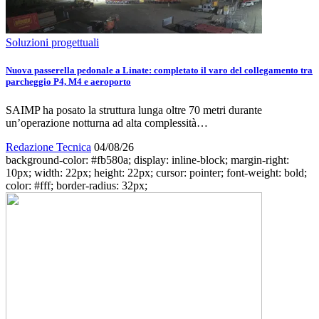
Soluzioni progettuali
Nuova passerella pedonale a Linate: completato il varo del collegamento tra
parcheggio P4, M4 e aeroporto
SAIMP ha posato la struttura lunga oltre 70 metri durante
un’operazione notturna ad alta complessità…
Redazione Tecnica
04/08/26
background-color: #fb580a; display: inline-block; margin-right:
10px; width: 22px; height: 22px; cursor: pointer; font-weight: bold;
color: #fff; border-radius: 32px;