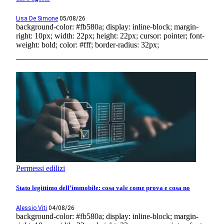
Lisa De Simone
05/08/26
background-color: #fb580a; display: inline-block; margin-
right: 10px; width: 22px; height: 22px; cursor: pointer; font-
weight: bold; color: #fff; border-radius: 32px;
Permessi edilizi
Stato legittimo dell’immobile: cosa vale come prova e cosa no
Alessio Viti
04/08/26
background-color: #fb580a; display: inline-block; margin-