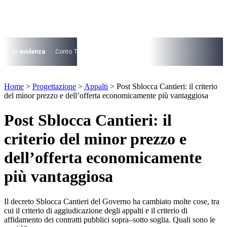
Vai
al
contenuto
I più cercati
Lorem ipsum dolor sit amet consectetur
In evidenza
Conto Termico
Salva Casa
730
Condominio
Archite
Lorem ipsum dolor sit amet consectetur
I più cercati
Home
>
Progettazione
>
Appalti
>
Post Sblocca Cantieri: il criterio
Lorem ipsum dolor sit amet consectetur
del minor prezzo e dell’offerta economicamente più vantaggiosa
Lorem ipsum dolor sit amet consectetur
Post Sblocca Cantieri: il
criterio del minor prezzo e
dell’offerta economicamente
più vantaggiosa
Il decreto Sblocca Cantieri del Governo ha cambiato molte cose, tra
cui il criterio di aggiudicazione degli appalti e il criterio di
affidamento dei contratti pubblici sopra–sotto soglia. Quali sono le