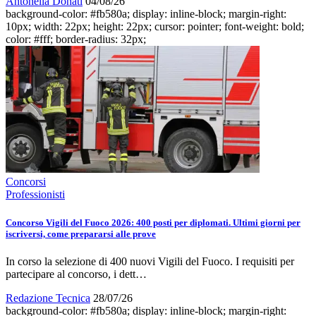
Antonella Donati
04/08/26
background-color: #fb580a; display: inline-block; margin-right:
10px; width: 22px; height: 22px; cursor: pointer; font-weight: bold;
color: #fff; border-radius: 32px;
Concorsi
Professionisti
Concorso Vigili del Fuoco 2026: 400 posti per diplomati. Ultimi giorni per
iscriversi, come prepararsi alle prove
In corso la selezione di 400 nuovi Vigili del Fuoco. I requisiti per
partecipare al concorso, i dett…
Redazione Tecnica
28/07/26
background-color: #fb580a; display: inline-block; margin-right: