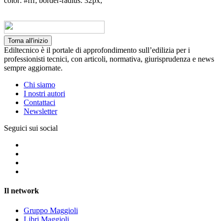
color: #fff; border-radius: 32px;
Torna all'inizio
Ediltecnico è il portale di approfondimento sull’edilizia per i
professionisti tecnici, con articoli, normativa, giurisprudenza e news
sempre aggiornate.
Chi siamo
I nostri autori
Contattaci
Newsletter
Seguici sui social
Il network
Gruppo Maggioli
Libri Maggioli