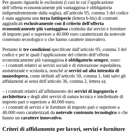
Per quanto riguarda le esclusioni (i casi in cui l’applicazione
dell’offerta economicamente più vantaggiosa è obbligatoria
indipendentemente dalla soglia), all’articolo 95, comma 3 del codice
è stata aggiunta una
terza fattispecie
(lettera b-bis) di contratti
aggiudicati
esclusivamente con il criterio dell’offerta
economicamente più vantaggiosa
costituita dai servizi e forniture
di importo pari o superiore a 40.000 euro caratterizzati da notevole
contenuto tecnologico o che hanno carattere innovativo.
Pertanto le
tre condizioni
specificate dall’articolo 95, comma 3 del
codice e per le quali l’applicazione del criterio dell’offerta
economicamente più vantaggiosa
è obbligatorio sempre
, sono:
– i contratti relativi ai servizi sociali e di ristorazione ospedaliera,
assistenziale e scolastica, nonché ai
servizi ad
alta intensità di
manodopera
, come definiti all’articolo 50, comma 1, fatti salvi gli
affidamenti ai sensi dell’articolo 36, comma 2, lettera a);
– i contratti relativi all’affidamento dei
servizi di ingegneria e
architettura
e degli altri servizi di natura tecnica e intellettuale di
importo pari o superiore a 40.000 euro;
–
i contratti di servizi e le forniture di importo pari o superiore a
40.000 euro caratterizzati da
notevole contenuto tecnologico
o che
hanno un
carattere innovativo.
Criteri di affidamento per lavori, servizi e forniture