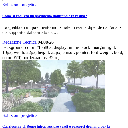
Soluzioni progettuali
Come si realizza un pavimento industriale in resina?
La qualità di un pavimento industriale in resina dipende dall’analisi
del supporto, dal corretto cic…
Redazione Tecnica
04/08/26
background-color: #fb580a; display: inline-block; margin-right:
10px; width: 22px; height: 22px; cursor: pointer; font-weight: bold;
color: #fff; border-radius: 32px;
Soluzioni progettuali
Casalecchio di Reno: infrastrutture verdi e percorsi drenanti per la