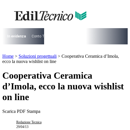
Vai
al
contenuto
I più cercati
Lorem ipsum dolor sit amet consectetur
Lorem ipsum dolor sit amet consectetur
In evidenza
Conto Termico
Salva Casa
730
Condominio
Archite
I più cercati
Home
>
Soluzioni progettuali
>
Cooperativa Ceramica d’Imola,
Lorem ipsum dolor sit amet consectetur
ecco la nuova wishlist on line
Lorem ipsum dolor sit amet consectetur
Cooperativa Ceramica
d’Imola, ecco la nuova wishlist
on line
Scarica PDF
Stampa
Redazione Tecnica
29/04/13