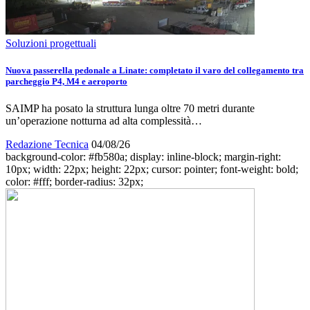
Soluzioni progettuali
Nuova passerella pedonale a Linate: completato il varo del collegamento tra
parcheggio P4, M4 e aeroporto
SAIMP ha posato la struttura lunga oltre 70 metri durante
un’operazione notturna ad alta complessità…
Redazione Tecnica
04/08/26
background-color: #fb580a; display: inline-block; margin-right:
10px; width: 22px; height: 22px; cursor: pointer; font-weight: bold;
color: #fff; border-radius: 32px;