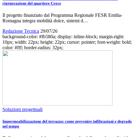
rigenerazione del quartiere Croce
Il progetto finanziato dal Programma Regionale FESR Emilia-
Romagna integra mobilità dolce, sistemi d…
Redazione Tecnica
29/07/26
background-color: #fb580a; display: inline-block; margin-right:
10px; width: 22px; height: 22px; cursor: pointer; font-weight: bold;
color: #fff; border-radius: 32px;
Soluzioni progettuali
Impermeabilizzazione del terrazzo: come prevenire infiltrazioni e degrado
nel tempo