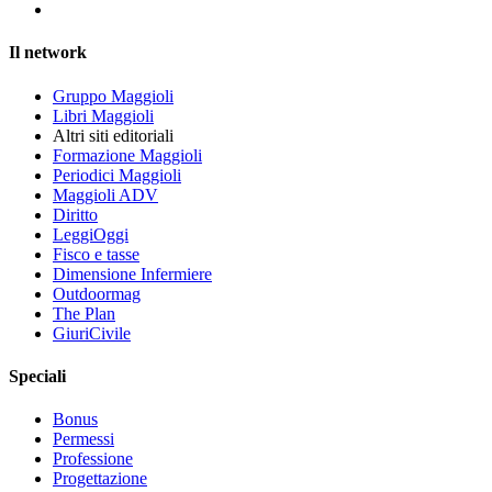
Il network
Gruppo Maggioli
Libri Maggioli
Altri siti editoriali
Formazione Maggioli
Periodici Maggioli
Maggioli ADV
Diritto
LeggiOggi
Fisco e tasse
Dimensione Infermiere
Outdoormag
The Plan
GiuriCivile
Speciali
Bonus
Permessi
Professione
Progettazione