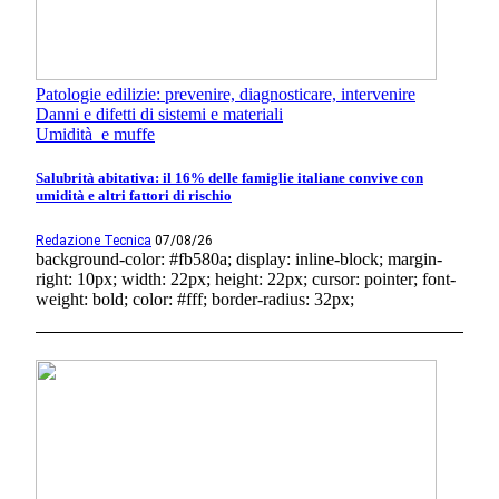
Patologie edilizie: prevenire, diagnosticare, intervenire
Danni e difetti di sistemi e materiali
Umidità e muffe
Salubrità abitativa: il 16% delle famiglie italiane convive con
umidità e altri fattori di rischio
Redazione Tecnica
07/08/26
background-color: #fb580a; display: inline-block; margin-
right: 10px; width: 22px; height: 22px; cursor: pointer; font-
weight: bold; color: #fff; border-radius: 32px;