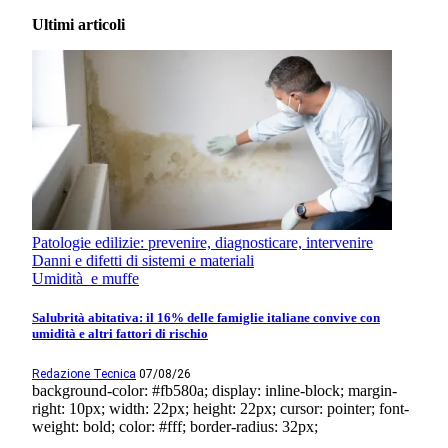
Ultimi articoli
Patologie edilizie: prevenire, diagnosticare, intervenire
Danni e difetti di sistemi e materiali
Umidità e muffe
Salubrità abitativa: il 16% delle famiglie italiane convive con
umidità e altri fattori di rischio
Redazione Tecnica
07/08/26
background-color: #fb580a; display: inline-block; margin-
right: 10px; width: 22px; height: 22px; cursor: pointer; font-
weight: bold; color: #fff; border-radius: 32px;