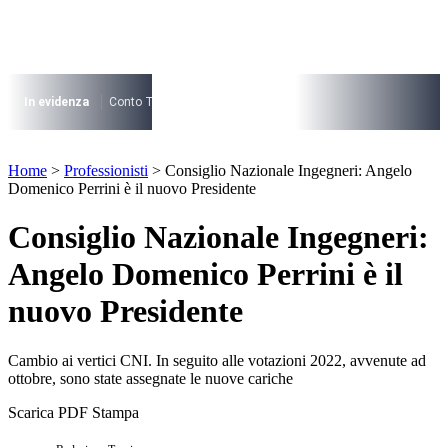
Vai
al
contenuto
I più cercati
Lorem ipsum dolor sit amet consectetur
In evidenza
Conto Termico
Salva Casa
730
Condominio
Archite
Lorem ipsum dolor sit amet consectetur
I più cercati
Home
>
Professionisti
>
Consiglio Nazionale Ingegneri: Angelo
Lorem ipsum dolor sit amet consectetur
Domenico Perrini è il nuovo Presidente
Lorem ipsum dolor sit amet consectetur
Consiglio Nazionale Ingegneri:
Angelo Domenico Perrini è il
nuovo Presidente
Cambio ai vertici CNI. In seguito alle votazioni 2022, avvenute ad
ottobre, sono state assegnate le nuove cariche
Scarica PDF
Stampa