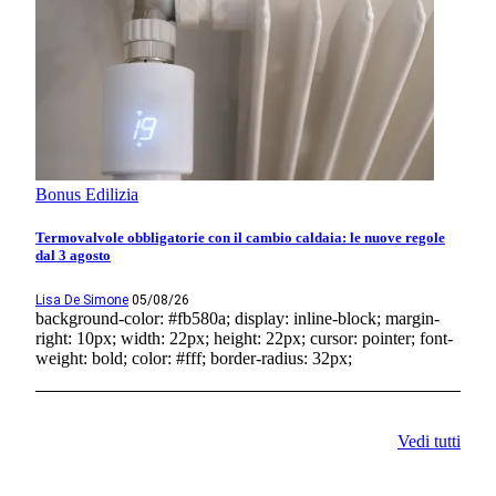
Bonus Edilizia
Termovalvole obbligatorie con il cambio caldaia: le nuove regole
dal 3 agosto
Lisa De Simone
05/08/26
background-color: #fb580a; display: inline-block; margin-
right: 10px; width: 22px; height: 22px; cursor: pointer; font-
weight: bold; color: #fff; border-radius: 32px;
Vedi tutti