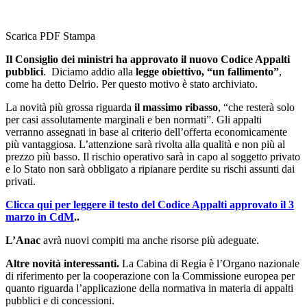
Scarica PDF
Stampa
Il Consiglio dei ministri ha approvato il nuovo Codice Appalti
pubblici
. Diciamo addio alla
legge obiettivo, “un fallimento”
,
come ha detto Delrio. Per questo motivo è stato archiviato.
La novità più grossa riguarda
il massimo ribasso
, “che resterà solo
per casi assolutamente marginali e ben normati”. Gli appalti
verranno assegnati in base al criterio dell’offerta economicamente
più vantaggiosa. L’attenzione sarà rivolta alla qualità e non più al
prezzo più basso. Il rischio operativo sarà in capo al soggetto privato
e lo Stato non sarà obbligato a ripianare perdite su rischi assunti dai
privati.
Clicca qui per leggere il testo del Codice Appalti approvato il 3
marzo in CdM
.
.
L’Anac
avrà nuovi compiti ma anche risorse più adeguate.
Altre novità interessanti.
La Cabina di Regia è l’Organo nazionale
di riferimento per la cooperazione con la Commissione europea per
quanto riguarda l’applicazione della normativa in materia di appalti
pubblici e di concessioni.