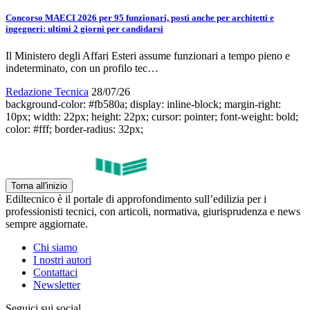
Concorso MAECI 2026 per 95 funzionari, posti anche per architetti e
ingegneri: ultimi 2 giorni per candidarsi
Il Ministero degli Affari Esteri assume funzionari a tempo pieno e
indeterminato, con un profilo tec…
Redazione Tecnica
28/07/26
background-color: #fb580a; display: inline-block; margin-right:
10px; width: 22px; height: 22px; cursor: pointer; font-weight: bold;
color: #fff; border-radius: 32px;
Torna all'inizio
Ediltecnico è il portale di approfondimento sull’edilizia per i
professionisti tecnici, con articoli, normativa, giurisprudenza e news
sempre aggiornate.
Chi siamo
I nostri autori
Contattaci
Newsletter
Seguici sui social