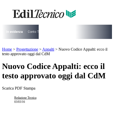
Vai
al
contenuto
I più cercati
Lorem ipsum dolor sit amet consectetur
Lorem ipsum dolor sit amet consectetur
In evidenza
Conto Termico
Salva Casa
730
Condominio
Archite
I più cercati
Home
>
Progettazione
>
Appalti
>
Nuovo Codice Appalti: ecco il
Lorem ipsum dolor sit amet consectetur
testo approvato oggi dal CdM
Lorem ipsum dolor sit amet consectetur
Nuovo Codice Appalti: ecco il
testo approvato oggi dal CdM
Scarica PDF
Stampa
Redazione Tecnica
03/03/16