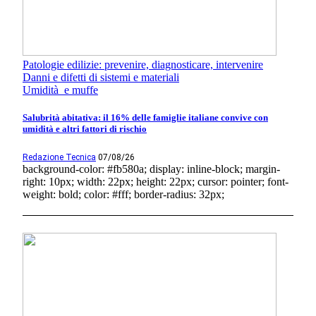
Patologie edilizie: prevenire, diagnosticare, intervenire
Danni e difetti di sistemi e materiali
Umidità e muffe
Salubrità abitativa: il 16% delle famiglie italiane convive con
umidità e altri fattori di rischio
Redazione Tecnica
07/08/26
background-color: #fb580a; display: inline-block; margin-
right: 10px; width: 22px; height: 22px; cursor: pointer; font-
weight: bold; color: #fff; border-radius: 32px;