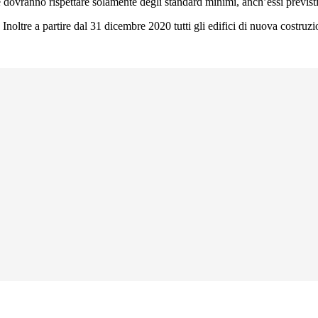
 dovranno rispettare solamente degli standard minimi, anch’essi previst
. Inoltre a partire dal 31 dicembre 2020 tutti gli edifici di nuova cost