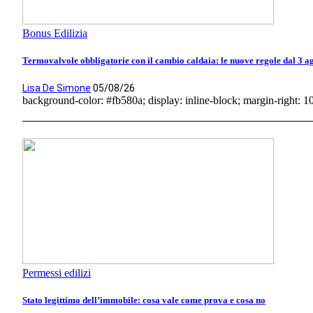
Bonus Edilizia
Termovalvole obbligatorie con il cambio caldaia: le nuove regole dal 3 a
Lisa De Simone
05/08/26
background-color: #fb580a; display: inline-block; margin-right: 10p
Permessi edilizi
Stato legittimo dell’immobile: cosa vale come prova e cosa no