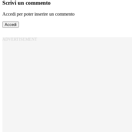
Scrivi un commento
Accedi per poter inserire un commento
Accedi