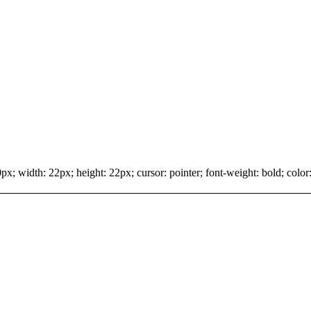
x; width: 22px; height: 22px; cursor: pointer; font-weight: bold; color: