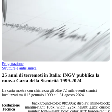
Progettazione
Strutture e antisismica
25 anni di terremoti in Italia: INGV pubblica la
nuova Carta della Sismicità 1999-2024
La carta mostra con chiarezza gli oltre 72 mila eventi sismici
localizzati tra il 1° gennaio 1999 e il 31 agosto 2024
background-color: #fb580a; display: inline-block;
Redazione
margin-right: 10px; width: 22px; height: 22px; cursor:
Tecnica
pointer; font-weight: bold; color: #fff; border-radius: