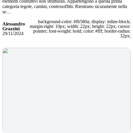
elementi costruttivi non strutturali. Appartengono a questa prima
categoria tegole, camini, controsoffitti. Rientrano sicuramente nella
se…
background-color: #fb580a; display: inline-block;
Alessandro
margin-right: 10px; width: 22px; height: 22px; cursor:
Grazzini
pointer; font-weight: bold; color: #fff; border-radius:
29/11/2024
32px;