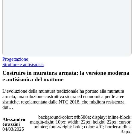
Progettazione
Strutture e antisismica
Costruire in muratura armata: la versione moderna
e antisismica del mattone
L’evoluzione della muratura tradizionale ha portato alla muratura
armata, una soluzione costruttiva sicura ed economica per le aree
sismiche, regolamentata dalle NTC 2018, che migliora resistenza,
dut…
background-color: #fb580a; display: inline-block;
Alessandro
margin-right: 10px; width: 22px; height: 22px; cursor:
Grazzini
pointer; font-weight: bold; color: #fff; border-radius:
04/03/2025
32px;