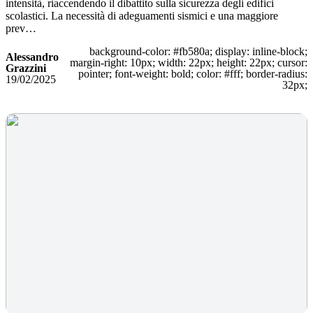
intensità, riaccendendo il dibattito sulla sicurezza degli edifici
scolastici. La necessità di adeguamenti sismici e una maggiore
prev…
background-color: #fb580a; display: inline-block;
Alessandro
margin-right: 10px; width: 22px; height: 22px; cursor:
Grazzini
pointer; font-weight: bold; color: #fff; border-radius:
19/02/2025
32px;