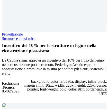
Progettazione
Strutture e antisismica
Incentivo del 10% per le strutture in legno nella
ricostruzione post-sisma
La Cabina sisma approva un incentivo del 10% per l’uso del legno
nella ricostruzione post-terremoto. FederlegnoArredo esprime
soddisfazione e promuove la misura per edifici più sicuri, sostenibili
e a…
background-color: #fb580a; display: inline-block;
Redazione
margin-right: 10px; width: 22px; height: 22px; cursor:
Tecnica
pointer; font-weight: bold; color: #fff; border-radius:
05/02/2025
32px;