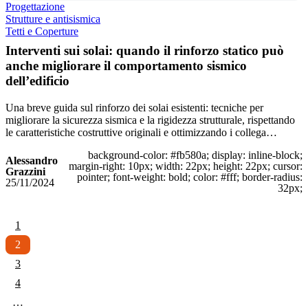
Progettazione
Strutture e antisismica
Tetti e Coperture
Interventi sui solai: quando il rinforzo statico può
anche migliorare il comportamento sismico
dell’edificio
Una breve guida sul rinforzo dei solai esistenti: tecniche per
migliorare la sicurezza sismica e la rigidezza strutturale, rispettando
le caratteristiche costruttive originali e ottimizzando i collega…
background-color: #fb580a; display: inline-block;
Alessandro
margin-right: 10px; width: 22px; height: 22px; cursor:
Grazzini
pointer; font-weight: bold; color: #fff; border-radius:
25/11/2024
32px;
1
2
3
4
…