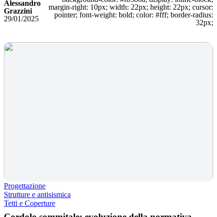
Alessandro
margin-right: 10px; width: 22px; height: 22px; cursor:
Grazzini
pointer; font-weight: bold; color: #fff; border-radius:
29/01/2025
32px;
Progettazione
Strutture e antisismica
Tetti e Coperture
Cordolo sommitale: evoluzione della normativa