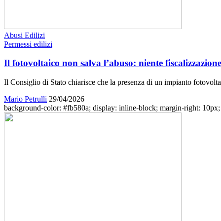
Abusi Edilizi
Permessi edilizi
Il fotovoltaico non salva l’abuso: niente fiscalizzazion
Il Consiglio di Stato chiarisce che la presenza di un impianto fotovolt
Mario Petrulli
29/04/2026
background-color: #fb580a; display: inline-block; margin-right: 10px; w