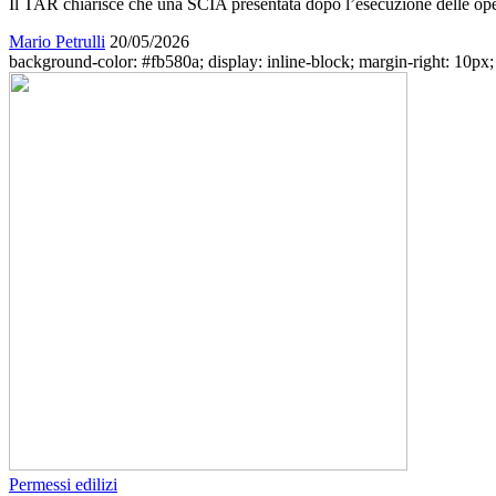
Il TAR chiarisce che una SCIA presentata dopo l’esecuzione delle opere
Mario Petrulli
20/05/2026
background-color: #fb580a; display: inline-block; margin-right: 10px; w
Permessi edilizi