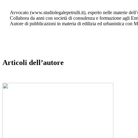
Bonus Verde
Avvocato (www.studiolegalepetrulli.it), esperto nelle materie dell’edi
IVA Agevolata
Collabora da anni con società di consulenza e formazione agli Enti Lo
Autore di pubblicazioni in materia di edilizia ed urbanistica con M
Dubbi? Risponde l’esperta
Articoli dell’autore