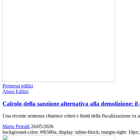
Permessi edilizi
Abusi Edilizi
Calcolo della sanzione alternativa alla demolizione: il
Una recente sentenza chiarisce criteri e limiti della fiscalizzazione ex
Mario Petrulli
26/05/2026
background-color: #fb580a; display: inline-block; margin-right: 10px; w