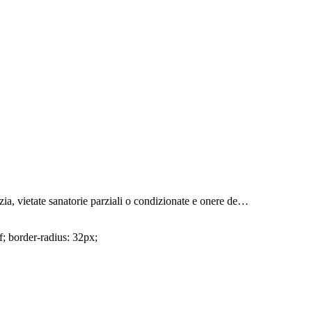
zia, vietate sanatorie parziali o condizionate e onere de…
f; border-radius: 32px;