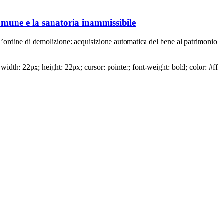
omune e la sanatoria inammissibile
 all’ordine di demolizione: acquisizione automatica del bene al patrimon
idth: 22px; height: 22px; cursor: pointer; font-weight: bold; color: #ff