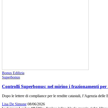
Bonus Edilizia
Superbonus
Controlli Superbonus: nel mirino i frazionamenti per
Dopo le lettere di compliance per le rendite catastali, l’Agenzia delle 
Lisa De Simone
08/06/2026