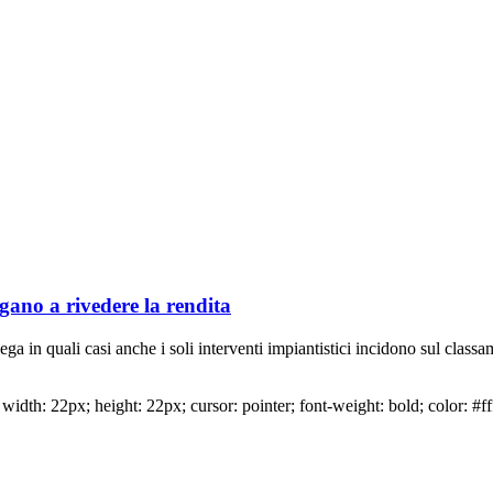
igano a rivedere la rendita
a in quali casi anche i soli interventi impiantistici incidono sul classa
idth: 22px; height: 22px; cursor: pointer; font-weight: bold; color: #ff