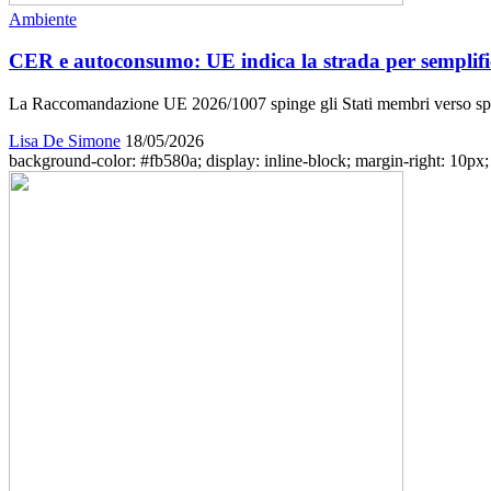
Ambiente
CER e autoconsumo: UE indica la strada per semplifi
La Raccomandazione UE 2026/1007 spinge gli Stati membri verso sporte
Lisa De Simone
18/05/2026
background-color: #fb580a; display: inline-block; margin-right: 10px; w