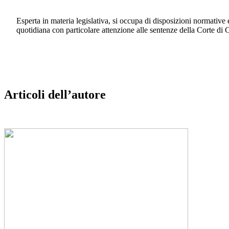
Bonus Verde
Esperta in materia legislativa, si occupa di disposizioni normative
IVA Agevolata
quotidiana con particolare attenzione alle sentenze della Corte di 
Dubbi? Risponde l’esperta
Articoli dell’autore