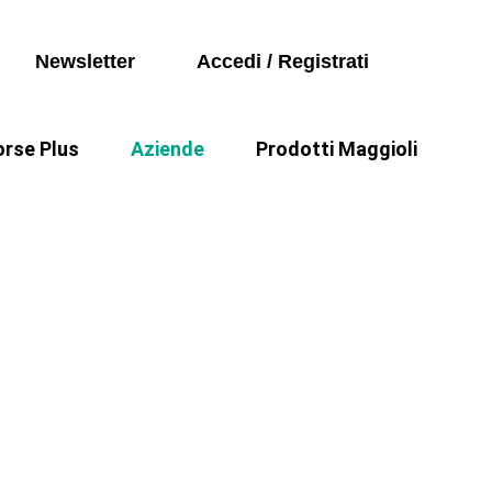
Seguici sui social
Libri
dcast
Periodici
Newsletter
Accedi / Registrati
deo
Formazione
ide
orse Plus
Aziende
Prodotti Maggioli
Libri
dcast
Rinnovabili
Dissesto
Qualità aria indoor
Periodici
deo
Formazione
ide