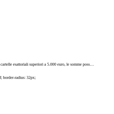
 cartelle esattoriali superiori a 5.000 euro, le somme poss…
f; border-radius: 32px;