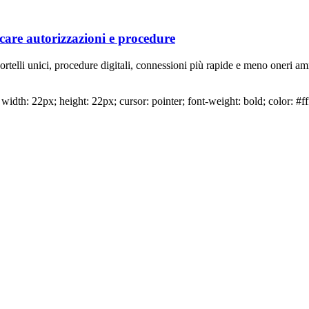
care autorizzazioni e procedure
lli unici, procedure digitali, connessioni più rapide e meno oneri amm
idth: 22px; height: 22px; cursor: pointer; font-weight: bold; color: #ff