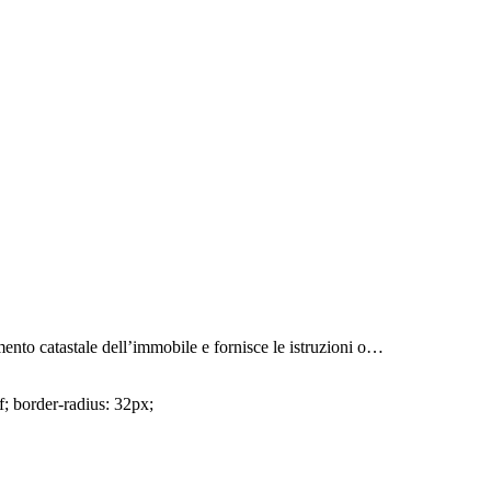
mento catastale dell’immobile e fornisce le istruzioni o…
f; border-radius: 32px;