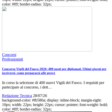
color: #fff; border-radius: 32px;
Concorsi
Professionisti
Concorso Vigili del Fuoco 2026: 400 posti per diplomati. Ultimi giorni per
iscriversi, come prepararsi alle prove
In corso la selezione di 400 nuovi Vigili del Fuoco. I requisiti per
partecipare al concorso, i dett…
Redazione Tecnica
28/07/26
background-color: #fb580a; display: inline-block; margin-right:
10px; width: 22px; height: 22px; cursor: pointer; font-weight: bold;
color: #fff; border-radius: 32px;