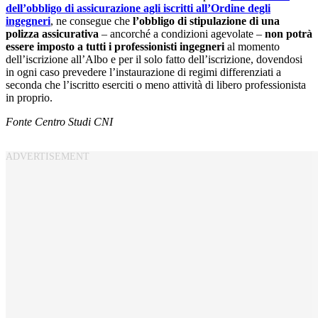
dell’obbligo di assicurazione agli iscritti all’Ordine degli
ingegneri
, ne consegue che
l’obbligo di stipulazione di una
polizza assicurativa
– ancorché a condizioni agevolate –
non potrà
essere imposto a tutti i professionisti ingegneri
al momento
dell’iscrizione all’Albo e per il solo fatto dell’iscrizione, dovendosi
in ogni caso prevedere l’instaurazione di regimi differenziati a
seconda che l’iscritto eserciti o meno attività di libero professionista
in proprio.
Fonte Centro Studi CNI