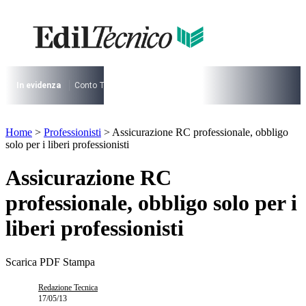
Vai
al
contenuto
I più cercati
Lorem ipsum dolor sit amet consectetur
Lorem ipsum dolor sit amet consectetur
In evidenza
Conto Termico
Salva Casa
730
Condominio
Archite
I più cercati
Home
>
Professionisti
>
Assicurazione RC professionale, obbligo
Lorem ipsum dolor sit amet consectetur
solo per i liberi professionisti
Lorem ipsum dolor sit amet consectetur
Assicurazione RC
professionale, obbligo solo per i
liberi professionisti
Scarica PDF
Stampa
Redazione Tecnica
17/05/13