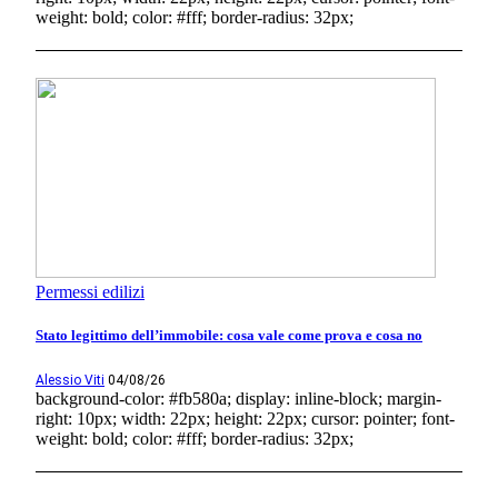
weight: bold; color: #fff; border-radius: 32px;
Permessi edilizi
Stato legittimo dell’immobile: cosa vale come prova e cosa no
Alessio Viti
04/08/26
background-color: #fb580a; display: inline-block; margin-
right: 10px; width: 22px; height: 22px; cursor: pointer; font-
weight: bold; color: #fff; border-radius: 32px;