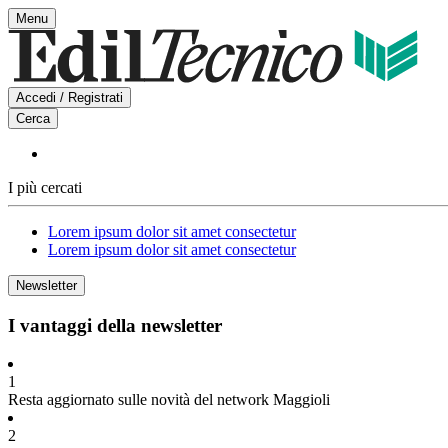
Vai
Menu
al
contenuto
Accedi / Registrati
Cerca
I più cercati
Lorem ipsum dolor sit amet consectetur
Lorem ipsum dolor sit amet consectetur
Newsletter
I vantaggi della newsletter
1
Resta aggiornato sulle novità del network Maggioli
2