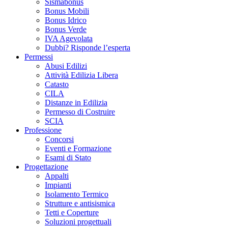
Sismabonus
Bonus Mobili
Bonus Idrico
Bonus Verde
IVA Agevolata
Dubbi? Risponde l’esperta
Permessi
Abusi Edilizi
Attività Edilizia Libera
Catasto
CILA
Distanze in Edilizia
Permesso di Costruire
SCIA
Professione
Concorsi
Eventi e Formazione
Esami di Stato
Progettazione
Appalti
Impianti
Isolamento Termico
Strutture e antisismica
Tetti e Coperture
Soluzioni progettuali