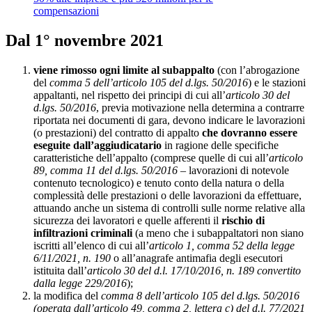
compensazioni
Dal 1° novembre 2021
viene rimosso ogni limite al subappalto
(con l’abrogazione
del
comma 5 dell’articolo 105 del d.lgs. 50/2016
) e le stazioni
appaltanti, nel rispetto dei principi di cui all’
articolo 30 del
d.lgs. 50/2016
, previa motivazione nella determina a contrarre
riportata nei documenti di gara, devono indicare le lavorazioni
(o prestazioni) del contratto di appalto
che dovranno essere
eseguite dall’aggiudicatario
in ragione delle specifiche
caratteristiche dell’appalto (comprese quelle di cui all’
articolo
89, comma 11 del d.lgs. 50/2016
– lavorazioni di notevole
contenuto tecnologico) e tenuto conto della natura o della
complessità delle prestazioni o delle lavorazioni da effettuare,
attuando anche un sistema di controlli sulle norme relative alla
sicurezza dei lavoratori e quelle afferenti il
rischio di
infiltrazioni criminali
(a meno che i subappaltatori non siano
iscritti all’elenco di cui all’
articolo 1, comma 52 della legge
6/11/2021, n. 190
o all’anagrafe antimafia degli esecutori
istituita dall’
articolo 30 del d.l. 17/10/2016, n. 189 convertito
dalla legge 229/2016
);
la modifica del
comma 8 dell’articolo 105 del d.lgs. 50/2016
(operata dall’articolo 49, comma 2, lettera c) del d.l. 77/2021