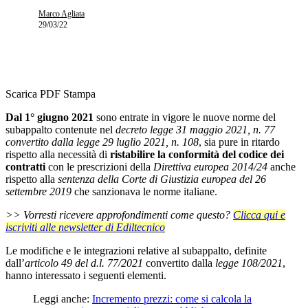
Marco Agliata
29/03/22
Scarica PDF
Stampa
Dal 1° giugno 2021
sono entrate in vigore le nuove norme del
subappalto contenute nel
decreto legge 31 maggio 2021, n. 77
convertito dalla legge 29 luglio 2021, n. 108
, sia pure in ritardo
rispetto alla necessità di
ristabilire la conformità del codice dei
contratti
con le prescrizioni della
Direttiva europea 2014/24
anche
rispetto alla
sentenza della Corte di Giustizia europea del 26
settembre 2019
che sanzionava le norme italiane.
>> Vorresti ricevere approfondimenti come questo?
Clicca qui e
iscriviti alle newsletter di Ediltecnico
Le modifiche e le integrazioni relative al subappalto, definite
dall’
articolo 49 del d.l. 77/2021
convertito dalla
legge 108/2021
,
hanno interessato i seguenti elementi.
Leggi anche:
Incremento prezzi: come si calcola la