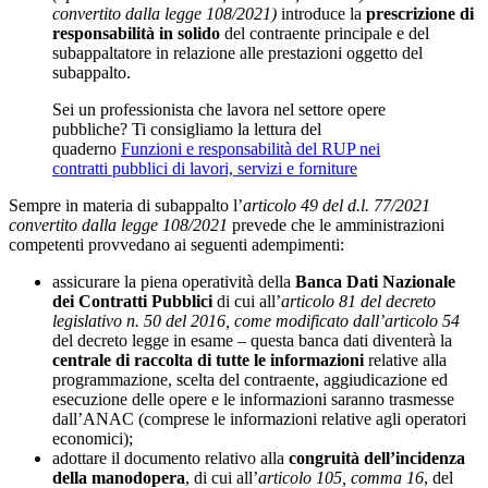
convertito dalla legge 108/2021)
introduce la
prescrizione di
responsabilità in solido
del contraente principale e del
subappaltatore in relazione alle prestazioni oggetto del
subappalto.
Sei un professionista che lavora nel settore opere
pubbliche? Ti consigliamo la lettura del
quaderno
Funzioni e responsabilità del RUP nei
contratti pubblici di lavori, servizi e forniture
Sempre in materia di subappalto l’
articolo 49 del d.l. 77/2021
convertito dalla legge 108/2021
prevede che le amministrazioni
competenti provvedano ai seguenti adempimenti:
assicurare la piena operatività della
Banca Dati Nazionale
dei Contratti Pubblici
di cui all’
articolo 81 del decreto
legislativo n. 50 del 2016, come modificato dall’articolo 54
del decreto legge in esame – questa banca dati diventerà la
centrale di raccolta di tutte le informazioni
relative alla
programmazione, scelta del contraente, aggiudicazione ed
esecuzione delle opere e le informazioni saranno trasmesse
dall’ANAC (comprese le informazioni relative agli operatori
economici);
adottare il documento relativo alla
congruità dell’incidenza
della manodopera
, di cui all’
articolo 105, comma 16
, del