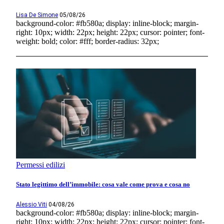
Lisa De Simone
05/08/26
background-color: #fb580a; display: inline-block; margin-
right: 10px; width: 22px; height: 22px; cursor: pointer; font-
weight: bold; color: #fff; border-radius: 32px;
Permessi edilizi
Stato legittimo dell’immobile: cosa vale come prova e cosa no
Alessio Viti
04/08/26
background-color: #fb580a; display: inline-block; margin-
right: 10px; width: 22px; height: 22px; cursor: pointer; font-