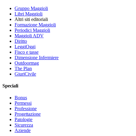
Gruppo Maggioli
Libri Maggioli
Altri siti editoriali
Formazione Maggioli
Periodici Maggioli
Maggioli ADV
Diritto
LeggiOggi
Fisco e tasse
Dimensione Infermiere
Outdoormag
The Plan
GiuriCivile
Speciali
Bonus
Permessi
Professione
Progettazione
Patologie
Sicurezza
Aziende