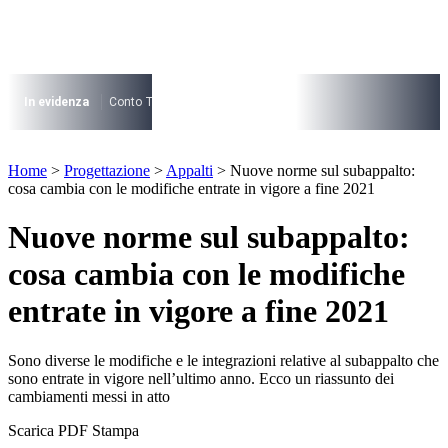
Vai
al
contenuto
I più cercati
Lorem ipsum dolor sit amet consectetur
In evidenza
Conto Termico
Salva Casa
730
Condominio
Archite
Lorem ipsum dolor sit amet consectetur
I più cercati
Home
>
Progettazione
>
Appalti
>
Nuove norme sul subappalto:
Lorem ipsum dolor sit amet consectetur
cosa cambia con le modifiche entrate in vigore a fine 2021
Lorem ipsum dolor sit amet consectetur
Nuove norme sul subappalto:
cosa cambia con le modifiche
entrate in vigore a fine 2021
Sono diverse le modifiche e le integrazioni relative al subappalto che
sono entrate in vigore nell’ultimo anno. Ecco un riassunto dei
cambiamenti messi in atto
Scarica PDF
Stampa