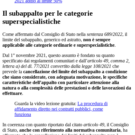
2021 addio al limite 50%
Il subappalto per le categorie
superspecialistiche
Come affermato dal Consiglio di Stato nella
sentenza 689/2022
, il
limite del subappalto, generico ed astratto,
non è sempre
applicabile alle categorie ordinarie e superspecialistiche
.
Dal 1° novembre 2021, questo assunto è fondato su quanto
specificato dai regolamenti comunitari e dall’
articolo 49, comma 2,
lettera a) del dl. 77/2021 convertito dalla legge 108/2021
che
prevede la
cancellazione del limite del subappalto a condizione
che siano considerate, con adeguata motivazione, le specifiche
caratteristiche dell’appalto con particolare attenzione alla
natura o alla complessità delle prestazioni o delle lavorazioni da
effettuare
.
Guarda la video lezione gratuita:
La procedura di
affidamento diretto nei contratti pubblici, come
funziona
In coerenza con quanto riportato dal citato
articolo 49
, il Consiglio
di Stato,
anche con riferimento alla normativa comunitaria
, ha