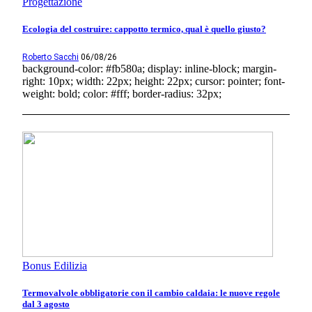
Progettazione
Ecologia del costruire: cappotto termico, qual è quello giusto?
Roberto Sacchi
06/08/26
background-color: #fb580a; display: inline-block; margin-
right: 10px; width: 22px; height: 22px; cursor: pointer; font-
weight: bold; color: #fff; border-radius: 32px;
Bonus Edilizia
Termovalvole obbligatorie con il cambio caldaia: le nuove regole
dal 3 agosto