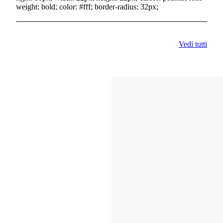
weight: bold; color: #fff; border-radius: 32px;
Vedi tutti