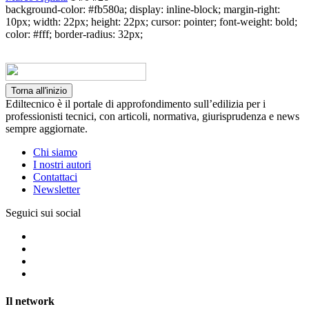
background-color: #fb580a; display: inline-block; margin-right:
10px; width: 22px; height: 22px; cursor: pointer; font-weight: bold;
color: #fff; border-radius: 32px;
Torna all'inizio
Ediltecnico è il portale di approfondimento sull’edilizia per i
professionisti tecnici, con articoli, normativa, giurisprudenza e news
sempre aggiornate.
Chi siamo
I nostri autori
Contattaci
Newsletter
Seguici sui social
Il network