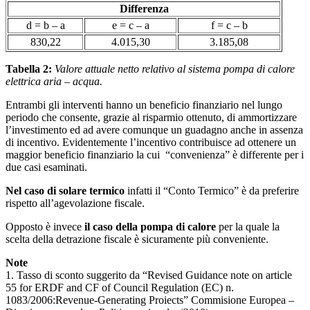
Differenza
d = b – a
e = c – a
f = c – b
830,22
4.015,30
3.185,08
Tabella 2:
Valore attuale netto relativo al sistema pompa di calore
elettrica aria – acqua.
Entrambi gli interventi hanno un beneficio finanziario nel lungo
periodo che consente, grazie al risparmio ottenuto, di ammortizzare
l’investimento ed ad avere comunque un guadagno anche in assenza
di incentivo. Evidentemente l’incentivo contribuisce ad ottenere un
maggior beneficio finanziario la cui “convenienza” è differente per i
due casi esaminati.
Nel caso di solare termico
infatti il “Conto Termico” è da preferire
rispetto all’agevolazione fiscale.
Opposto è invece
il caso della pompa di calore
per la quale la
scelta della detrazione fiscale è sicuramente più conveniente.
Note
1. Tasso di sconto suggerito da “Revised Guidance note on article
55 for ERDF and CF of Council Regulation (EC) n.
1083/2006:Revenue-Generating Proiects” Commisione Europea –