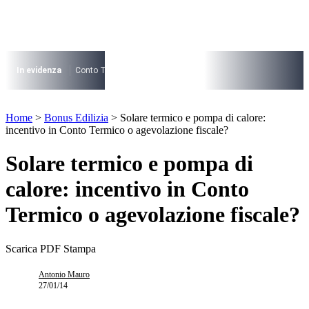
Vai
al
contenuto
I più cercati
Lorem ipsum dolor sit amet consectetur
In evidenza
Conto Termico
Salva Casa
730
Condominio
Archite
Lorem ipsum dolor sit amet consectetur
I più cercati
Home
>
Bonus Edilizia
>
Solare termico e pompa di calore:
Lorem ipsum dolor sit amet consectetur
incentivo in Conto Termico o agevolazione fiscale?
Lorem ipsum dolor sit amet consectetur
Solare termico e pompa di
calore: incentivo in Conto
Termico o agevolazione fiscale?
Scarica PDF
Stampa
Antonio Mauro
27/01/14