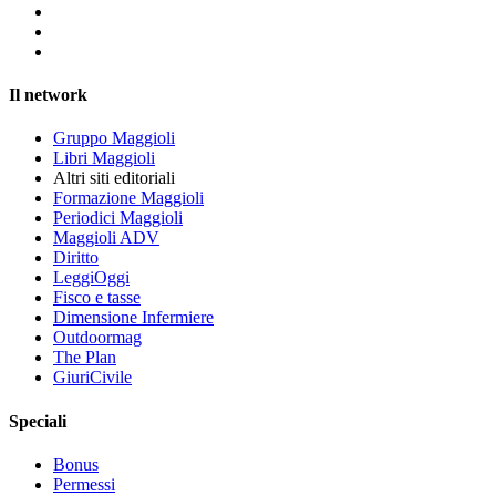
Il network
Gruppo Maggioli
Libri Maggioli
Altri siti editoriali
Formazione Maggioli
Periodici Maggioli
Maggioli ADV
Diritto
LeggiOggi
Fisco e tasse
Dimensione Infermiere
Outdoormag
The Plan
GiuriCivile
Speciali
Bonus
Permessi