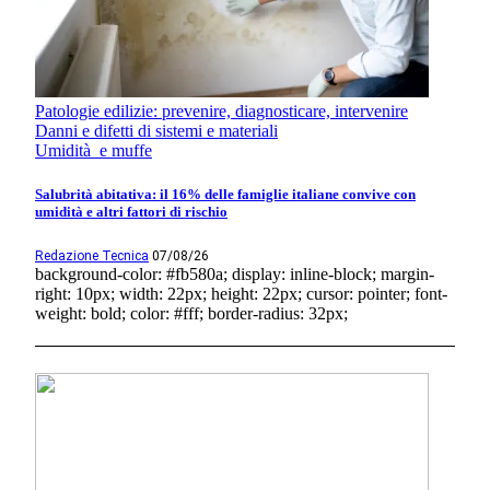
Patologie edilizie: prevenire, diagnosticare, intervenire
Danni e difetti di sistemi e materiali
Umidità e muffe
Salubrità abitativa: il 16% delle famiglie italiane convive con
umidità e altri fattori di rischio
Redazione Tecnica
07/08/26
background-color: #fb580a; display: inline-block; margin-
right: 10px; width: 22px; height: 22px; cursor: pointer; font-
weight: bold; color: #fff; border-radius: 32px;