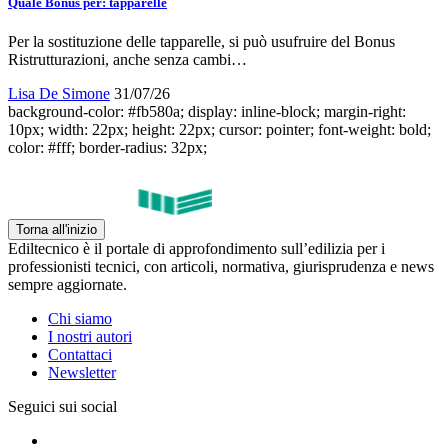
Quale Bonus per: tapparelle
Per la sostituzione delle tapparelle, si può usufruire del Bonus
Ristrutturazioni, anche senza cambi…
Lisa De Simone
31/07/26
background-color: #fb580a; display: inline-block; margin-right:
10px; width: 22px; height: 22px; cursor: pointer; font-weight: bold;
color: #fff; border-radius: 32px;
Torna all'inizio
Ediltecnico è il portale di approfondimento sull’edilizia per i
professionisti tecnici, con articoli, normativa, giurisprudenza e news
sempre aggiornate.
Chi siamo
I nostri autori
Contattaci
Newsletter
Seguici sui social