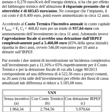
metano e 0,270 euro/Kwh dell’energia elettrica, si ha che per effetto
del fabbisogno termico dell’abitazione
il risparmio presunto che si
otterrebbe è di 683,65 euro/anno
. Ne consegue che l’impianto, il
cui costo è di 8.400 euro, potrà essere ammortizzato in circa 12 anni.
Accedendo al
Conto Termico l’incentivo annuale
in conto capitale
è I
= E
C
= 468,82 euro per un totale di
937,64 euro
con
atot
i
i
ammortamento dell’investimento in circa 11 anni. Adottando invece
l’agevolazione fiscale si avrebbe una detrazione dall’IRPEF
complessivamente pari a 5.460,00 euro
(65% della spesa iniziale)
ripartita in dieci anni, ovvero 546,00 euro/anno per 10 anni a
detrarre sull’IRPEF.
Pur avendo i due sistemi di incentivazione un’incidenza complessiva
sull’investimento pari a 11,16% e 65% rispettivamente per il Conto
Termico e per la detrazione fiscale di cui alla Legge 90/2013
corrispondente ad una differenza di 4.522,36 euro a prezzi costanti,
su 20 anni (vita utile dell’investimento) per effetto dei flussi di cassa
attualizzati tale differenza si riduce a 3.185,08 euro.
VAN
Senza incentivo
Con Conto Termico
Con detrazione IRPEF
(a)
(b)
(c)
1.964,34
2.794,56
5.979,64