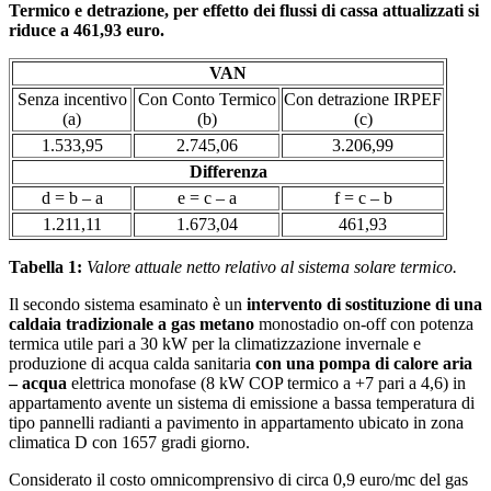
Termico e detrazione, per effetto dei flussi di cassa attualizzati si
riduce a 461,93 euro.
VAN
Senza incentivo
Con Conto Termico
Con detrazione IRPEF
(a)
(b)
(c)
1.533,95
2.745,06
3.206,99
Differenza
d = b – a
e = c – a
f = c – b
1.211,11
1.673,04
461,93
Tabella 1:
Valore attuale netto relativo al sistema solare termico.
Il secondo sistema esaminato è un
intervento di sostituzione di una
caldaia tradizionale a gas metano
monostadio on-off con potenza
termica utile pari a 30 kW per la climatizzazione invernale e
produzione di acqua calda sanitaria
con una pompa di calore aria
– acqua
elettrica monofase (8 kW COP termico a +7 pari a 4,6) in
appartamento avente un sistema di emissione a bassa temperatura di
tipo pannelli radianti a pavimento in appartamento ubicato in zona
climatica D con 1657 gradi giorno.
Considerato il costo omnicomprensivo di circa 0,9 euro/mc del gas