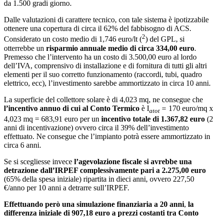
da 1.500 gradi giorno.
Dalle valutazioni di carattere tecnico, con tale sistema è ipotizzabile
ottenere una copertura di circa il 62% del fabbisogno di ACS.
2
Considerato un costo medio di 1,746 euro/lt (
) del GPL, si
otterrebbe un
risparmio annuale medio di circa 334,00 euro
.
Premesso che l’intervento ha un costo di 3.500,00 euro al lordo
dell’IVA, comprensivo di installazione e di fornitura di tutti gli altri
elementi per il suo corretto funzionamento (raccordi, tubi, quadro
elettrico, ecc), l’investimento sarebbe ammortizzato in circa 10 anni.
La superficie del collettore solare è di 4,023 mq, ne consegue che
l’incentivo annuo di cui al Conto Termico
è I
=
170 euro/mq x
atot
4,023 mq = 683,91 euro per un
incentivo totale di 1.367,82 euro
(2
anni di incentivazione) ovvero circa il 39% dell’investimento
effettuato. Ne consegue che l’impianto potrà essere ammortizzato in
circa 6 anni.
Se si scegliesse invece
l’agevolazione fiscale si avrebbe una
detrazione dall’IRPEF complessivamente pari a 2.275,00 euro
(65% della spesa iniziale) ripartita in dieci anni, ovvero 227,50
€/anno per 10 anni a detrarre sull’IRPEF.
Effettuando però una simulazione finanziaria a 20 anni
,
la
differenza iniziale di 907,18 euro a prezzi costanti tra Conto