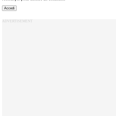
Accedi