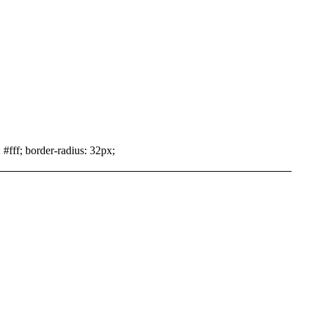
 #fff; border-radius: 32px;