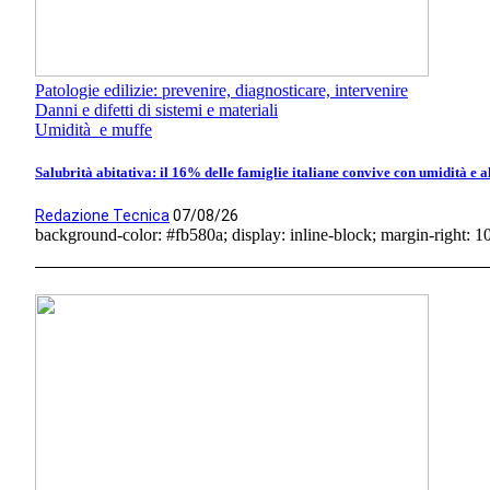
Patologie edilizie: prevenire, diagnosticare, intervenire
Danni e difetti di sistemi e materiali
Umidità e muffe
Salubrità abitativa: il 16% delle famiglie italiane convive con umidità e alt
Redazione Tecnica
07/08/26
background-color: #fb580a; display: inline-block; margin-right: 10p