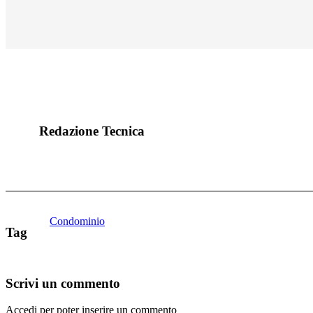
Redazione Tecnica
Condominio
Tag
Scrivi un commento
Accedi per poter inserire un commento