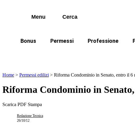
I più cercati
Vai
Superbonus
Abusi Edilizi
Concorsi
al
contenuto
Menu
Cerca
Bonus Barriere Architettoniche
Lorem ipsum dolor sit amet consectetur
Attività Edilizia Libera
Eventi e Formazione
Lorem ipsum dolor sit amet consectetur
Ecobonus
Catasto
Esami di Stato
Bonus
Permessi
Professione
Bonus Ristrutturazioni
CILA
I più cercati
Sismabonus
Distanze in Edilizia
Superbonus
Abusi Edilizi
Concorsi
In evidenza
Conto Termico
Salva Casa
Lorem ipsum dolor sit amet consectetur
Lorem ipsum dolor sit amet consectetur
Bonus Mobili
Permesso di Costruire
Bonus Barriere Architettoniche
Attività Edilizia Libera
Eventi e Formazione
Home
>
Permessi edilizi
>
Riforma Condominio in Senato, entro il 6
Bonus Idrico
SCIA
Ecobonus
Catasto
Esami di Stato
Riforma Condominio in Senato, 
Bonus Verde
Bonus Ristrutturazioni
CILA
IVA Agevolata
Sismabonus
Distanze in Edilizia
Scarica PDF
Stampa
Dubbi? Risponde l’esperta
Bonus Mobili
Permesso di Costruire
Redazione Tecnica
26/10/12
Bonus Idrico
SCIA