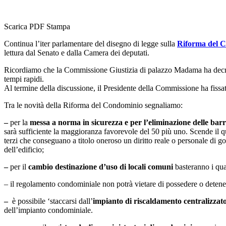
Bonus Verde
IVA Agevolata
Scarica PDF
Stampa
Continua l’iter parlamentare del disegno di legge sulla
Riforma del 
Dubbi? Risponde l’esperta
lettura dal Senato e dalla Camera dei deputati.
Ricordiamo che la Commissione Giustizia di palazzo Madama ha decretat
tempi rapidi.
Al termine della discussione, il Presidente della Commissione ha fiss
Tra le novità della Riforma del Condominio segnaliamo:
–
per la
messa a norma in sicurezza e per l’eliminazione delle barr
sarà sufficiente la maggioranza favorevole del 50 più uno. Scende il q
terzi che conseguano a titolo oneroso un diritto reale o personale di go
dell’edificio;
–
per il
cambio destinazione d’uso di locali comuni
basteranno i quat
– il regolamento condominiale non potrà vietare di possedere o detene
–
è possibile ‘staccarsi dall’
impianto di riscaldamento centralizzat
dell’impianto condominiale.