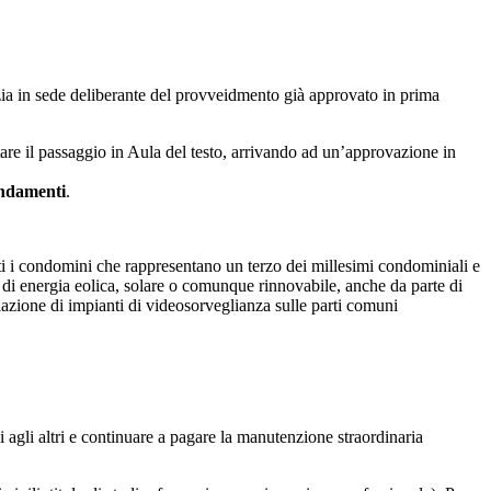
zia in sede deliberante del provveidmento già approvato in prima
re il passaggio in Aula del testo, arrivando ad un’approvazione in
endamenti
.
i i condomini che rappresentano un terzo dei millesimi condominiali e
 di energia eolica, solare o comunque rinnovabile, anche da parte di
llazione di impianti di videosorveglianza sulle parti comuni
 agli altri e continuare a pagare la manutenzione straordinaria