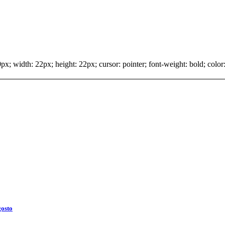
x; width: 22px; height: 22px; cursor: pointer; font-weight: bold; color:
gosto