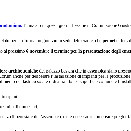
Condominio
. È iniziato in questi giorni l’esame in Commissione Giusti
o per la riforma un giudizio in sede deliberante, che permette di evita
ato al prossimo
6 novembre il termine per la presentazione degli em
iere architettoniche
del palazzo basterà che in assemblea siano present
uorum anche per deliberare l’installazione di impianti per la produzione
dimento del lastrico solare o di altra idonea superficie comune e l’insta
tro quinti;
re animali domestici;
o
senza il benestare dell’assemblea, ma è necessario non creare pregiudizi