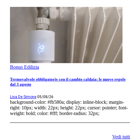
Bonus Edilizia
Termovalvole obbligatorie con il cambio caldaia: le nuove regole
dal 3 agosto
Lisa De Simone
05/08/26
background-color: #fb580a; display: inline-block; margin-
right: 10px; width: 22px; height: 22px; cursor: pointer; font-
weight: bold; color: #fff; border-radius: 32px;
Vedi tutti