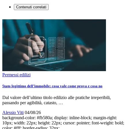
Contenuti correlati
Permessi edilizi
Stato legittimo dell’immobile: cosa vale come prova e cosa no
Dal valore dell’ultimo titolo edilizio alle pratiche irreperibili,
passando per agibilità, catasto, …
Alessio Viti
04/08/26
background-color: #fb580a; display: inline-block; margin-right:
10px; width: 22px; height: 22px; cursor: pointer; font-weight: bold;
color: #fff; border-radius: 32px;