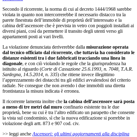
Secondo il ricorrente, la norma di cui al decreto 1444/1968 sarebbe
violata in quanto non intercorrerebbe il necessario distacco tra la
parete finestrata dell’immobile di proprietà dell’interessato e la
cabina dell’ascensore che è prevista in vetro con poggioli installati ai
diversi piani, così da permettere il transito degli utenti verso gli
appartamenti posti ai vari livelli.
La violazione denunciata deriverebbe dalla
misurazione operata
dal tecnico officiato dal ricorrente, che tuttavia ha considerato le
distanze esistenti tra i due fabbricati tracciando una linea in
diagonale
, e con ciò violando le regole che la giurisprudenza ha
istituito al riguardo (
Corte di Cassazione 25.6.1993, n. 7048, T.A.R.
Sardegna, 14.5.2014, n. 335
) che ritiene invece illegittimo
l’apprezzamento dei distacchi tra gli edifici avvalendosi del criterio
radiale. Ne consegue che non avendo i due immobili una diretta
frontistanza la misura indicata è erronea.
Il ricorrente lamenta inoltre che
la cabina dell’ascensore sarà posta
a meno di tre metri dal muro
confinario esistente tra le due
proprietà, bene su cui è tra l’altro edificato un parapetto che consente
la vista sul condominio, sì che la nuova edificazione si porrebbe in
violazione degli artt. 873 e 907 cod. civ.
>> leggi anche
Ascensori: gli ultimi aggiornamenti alla disciplina