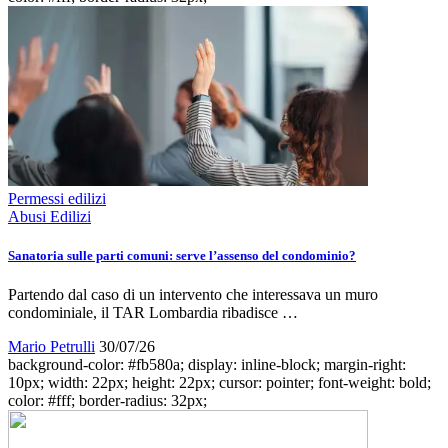
Permessi edilizi
Abusi Edilizi
Sanatoria sulle parti comuni: serve l’assenso del condominio?
Partendo dal caso di un intervento che interessava un muro
condominiale, il TAR Lombardia ribadisce …
Mario Petrulli
30/07/26
background-color: #fb580a; display: inline-block; margin-right:
10px; width: 22px; height: 22px; cursor: pointer; font-weight: bold;
color: #fff; border-radius: 32px;