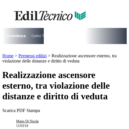
Vai
al
contenuto
I più cercati
Lorem ipsum dolor sit amet consectetur
Lorem ipsum dolor sit amet consectetur
In evidenza
Conto Termico
Salva Casa
730
Condominio
Archite
I più cercati
Home
>
Permessi edilizi
>
Realizzazione ascensore esterno, tra
Lorem ipsum dolor sit amet consectetur
violazione delle distanze e diritto di veduta
Lorem ipsum dolor sit amet consectetur
Realizzazione ascensore
esterno, tra violazione delle
distanze e diritto di veduta
Scarica PDF
Stampa
Mario Di Nicola
11/03/16