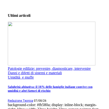
Ultimi articoli
Patologie edilizie: prevenire, diagnosticare, intervenire
Danni e difetti di sistemi e materiali
Umidità e muffe
Salubrità abitativa: il 16% delle famiglie italiane convive con
umidità e altri fattori di rischio
Redazione Tecnica
07/08/26
background-color: #fb580a; display: inline-block; margin-