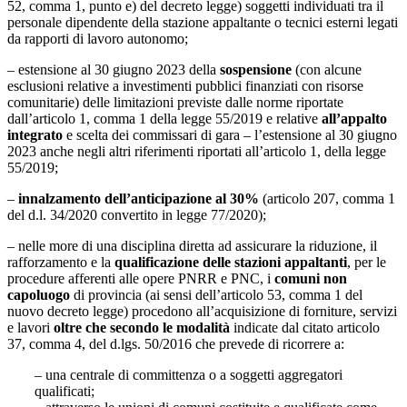
52, comma 1, punto e) del decreto legge) soggetti individuati tra il
personale dipendente della stazione appaltante o tecnici esterni legati
da rapporti di lavoro autonomo;
– estensione al 30 giugno 2023 della
sospensione
(con alcune
esclusioni relative a investimenti pubblici finanziati con risorse
comunitarie) delle limitazioni previste dalle norme riportate
dall’articolo 1, comma 1 della legge 55/2019 e relative
all’appalto
integrato
e scelta dei commissari di gara – l’estensione al 30 giugno
2023 anche negli altri riferimenti riportati all’articolo 1, della legge
55/2019;
–
innalzamento dell’anticipazione al 30%
(articolo 207, comma 1
del d.l. 34/2020 convertito in legge 77/2020);
– nelle more di una disciplina diretta ad assicurare la riduzione, il
rafforzamento e la
qualificazione delle stazioni appaltanti
, per le
procedure afferenti alle opere PNRR e PNC, i
comuni non
capoluogo
di provincia (ai sensi dell’articolo 53, comma 1 del
nuovo decreto legge) procedono all’acquisizione di forniture, servizi
e lavori
oltre che secondo le modalità
indicate dal citato articolo
37, comma 4, del d.lgs. 50/2016 che prevede di ricorrere a:
– una centrale di committenza o a soggetti aggregatori
qualificati;