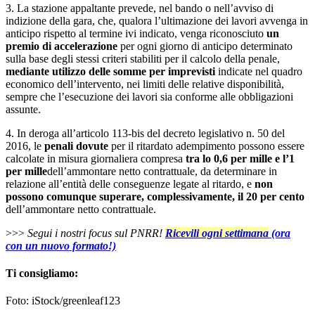
3. La stazione appaltante prevede, nel bando o nell’avviso di
indizione della gara, che, qualora l’ultimazione dei lavori avvenga in
anticipo rispetto al termine ivi indicato, venga riconosciuto
un
premio di accelerazione
per ogni giorno di anticipo determinato
sulla base degli stessi criteri stabiliti per il calcolo della penale,
mediante utilizzo delle somme per imprevisti
indicate nel quadro
economico dell’intervento, nei limiti delle relative disponibilità,
sempre che l’esecuzione dei lavori sia conforme alle obbligazioni
assunte.
4. In deroga all’articolo 113-bis del decreto legislativo n. 50 del
2016, le
penali dovute
per il ritardato adempimento possono essere
calcolate in misura giornaliera compresa
tra lo 0,6 per mille e l’1
per mille
dell’ammontare netto contrattuale, da determinare in
relazione all’entità delle conseguenze legate al ritardo, e
non
possono comunque superare, complessivamente, il 20 per cento
dell’ammontare netto contrattuale.
>>>
Segui i nostri focus sul PNRR!
Ricevili ogni settimana
(ora
con un nuovo formato!)
Ti consigliamo:
Foto: iStock/greenleaf123