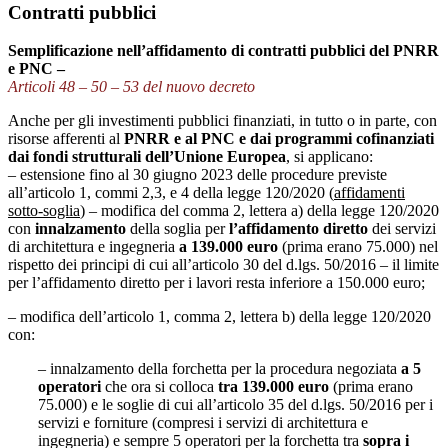
Contratti pubblici
Semplificazione nell’affidamento di contratti pubblici del PNRR
e PNC –
Articoli 48 – 50 – 53 del nuovo decreto
Anche per gli investimenti pubblici finanziati, in tutto o in parte, con
risorse afferenti al
PNRR e al PNC e dai programmi cofinanziati
dai fondi strutturali dell’Unione Europea
, si applicano:
– estensione fino al 30 giugno 2023 delle procedure previste
all’articolo 1, commi 2,3, e 4 della legge 120/2020 (
affidamenti
sotto-soglia
) – modifica del comma 2, lettera a) della legge 120/2020
con
innalzamento
della soglia per
l’affidamento diretto
dei servizi
di architettura e ingegneria
a 139.000 euro
(prima erano 75.000) nel
rispetto dei principi di cui all’articolo 30 del d.lgs. 50/2016 – il limite
per l’affidamento diretto per i lavori resta inferiore a 150.000 euro;
– modifica dell’articolo 1, comma 2, lettera b) della legge 120/2020
con:
– innalzamento della forchetta per la procedura negoziata
a 5
operatori
che ora si colloca
tra 139.000 euro
(prima erano
75.000) e le soglie di cui all’articolo 35 del d.lgs. 50/2016 per i
servizi e forniture (compresi i servizi di architettura e
ingegneria) e sempre 5 operatori per la forchetta tra
sopra i