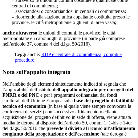
– attraverso le unioni di comuni costituite e qualificate come
centrali di committenza;
– associandosi o consorziandosi in centrali di committenza;
– ricorrendo alla stazione unica appaltante costituita presso le
province, le città metropolitane o gli enti di area vasta;
anche attraverso
le unioni di comuni, le province, le città
metropolitane e i capoluoghi di province (in parte già comprese
nell’articolo 37, comma 4 del d.lgs. 50/2016).
Leggi anche:
RUP e centrale di committenza, compiti e
procedure
Nota sull’appalto integrato
Nell’ambito degli elementi sinteticamente indicati si segnala che
l’applicabilità dell’istituto
dell’appalto integrato per i progetti del
PNRR e del PNC
e per i programmi cofinanziati dai fondi
strutturali dell’Unione Europea sulla
base del progetto di fattibilità
tecnica ed economica
(in base al quale viene sempre convocata la
conferenza di servizi) con successivo affidamento mediante
acquisizione del progetto definitivo in sede di offerta, viene attuata
mediante deroga al disposto dell’articolo 59, commi 1, 1-bis e 1-ter
del d.lgs. 50/2016 che
prevede il divieto al ricorso all’affidamento
congiunto della progettazione e dell’esecuzione
(tale deroga è