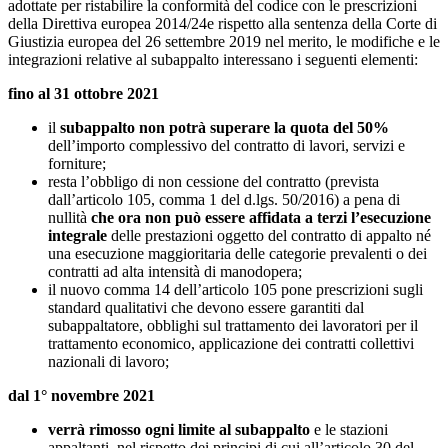
adottate per ristabilire la conformità del codice con le prescrizioni
della Direttiva europea 2014/24e rispetto alla sentenza della Corte di
Giustizia europea del 26 settembre 2019 nel merito, le modifiche e le
integrazioni relative al subappalto interessano i seguenti elementi:
fino al 31 ottobre 2021
il
subappalto non potrà superare la quota
del 50%
dell’importo complessivo del contratto di lavori, servizi e
forniture;
resta l’obbligo di non cessione del contratto (prevista
dall’articolo 105, comma 1 del d.lgs. 50/2016) a pena di
nullità
che ora non può essere affidata a terzi l’esecuzione
integrale
delle prestazioni oggetto del contratto di appalto né
una esecuzione maggioritaria delle categorie prevalenti o dei
contratti ad alta intensità di manodopera;
il nuovo comma 14 dell’articolo 105 pone prescrizioni sugli
standard qualitativi che devono essere garantiti dal
subappaltatore, obblighi sul trattamento dei lavoratori per il
trattamento economico, applicazione dei contratti collettivi
nazionali di lavoro;
dal 1° novembre 2021
verrà rimosso ogni limite al subappalto
e le stazioni
appaltanti, nel rispetto dei principi di cui all’articolo 30 del