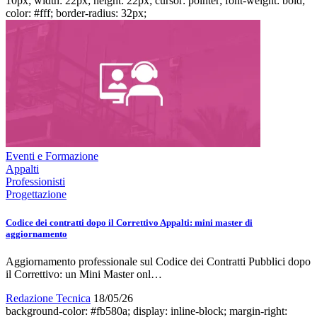
10px; width: 22px; height: 22px; cursor: pointer; font-weight: bold;
color: #fff; border-radius: 32px;
Eventi e Formazione
Appalti
Professionisti
Progettazione
Codice dei contratti dopo il Correttivo Appalti: mini master di
aggiornamento
Aggiornamento professionale sul Codice dei Contratti Pubblici dopo
il Correttivo: un Mini Master onl…
Redazione Tecnica
18/05/26
background-color: #fb580a; display: inline-block; margin-right: