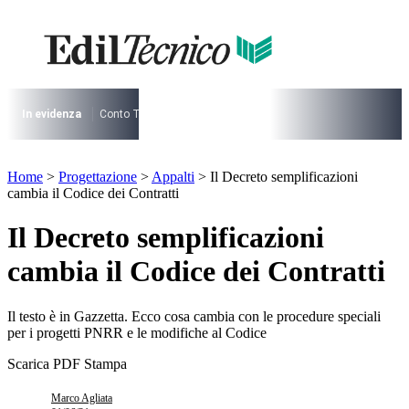
Vai
al
contenuto
I più cercati
Lorem ipsum dolor sit amet consectetur
Lorem ipsum dolor sit amet consectetur
In evidenza
Conto Termico
Salva Casa
730
Condominio
Archite
I più cercati
Home
>
Progettazione
>
Appalti
>
Il Decreto semplificazioni
Lorem ipsum dolor sit amet consectetur
cambia il Codice dei Contratti
Lorem ipsum dolor sit amet consectetur
Il Decreto semplificazioni
cambia il Codice dei Contratti
Il testo è in Gazzetta. Ecco cosa cambia con le procedure speciali
per i progetti PNRR e le modifiche al Codice
Scarica PDF
Stampa
Marco Agliata