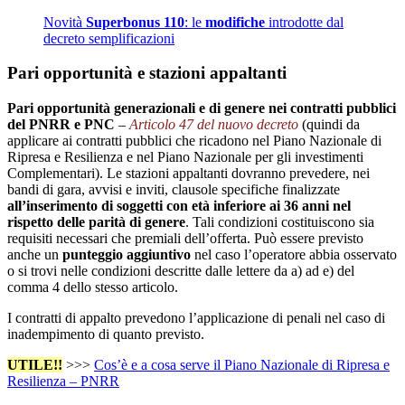
Novità
Superbonus 110
: le
modifiche
introdotte dal
decreto semplificazioni
Pari opportunità e stazioni appaltanti
Pari opportunità generazionali e di genere nei contratti pubblici
del PNRR e PNC
–
Articolo 47
del nuovo decreto
(quindi da
applicare ai contratti pubblici che ricadono nel Piano Nazionale di
Ripresa e Resilienza e nel Piano Nazionale per gli investimenti
Complementari). Le stazioni appaltanti dovranno prevedere, nei
bandi di gara, avvisi e inviti, clausole specifiche finalizzate
all’inserimento di soggetti con età inferiore ai 36 anni nel
rispetto delle parità di genere
. Tali condizioni costituiscono sia
requisiti necessari che premiali dell’offerta. Può essere previsto
anche un
punteggio aggiuntivo
nel caso l’operatore abbia osservato
o si trovi nelle condizioni descritte dalle lettere da a) ad e) del
comma 4 dello stesso articolo.
I contratti di appalto prevedono l’applicazione di penali nel caso di
inadempimento di quanto previsto.
UTILE!!
>>>
Cos’è e a cosa serve il Piano Nazionale di Ripresa e
Resilienza – PNRR