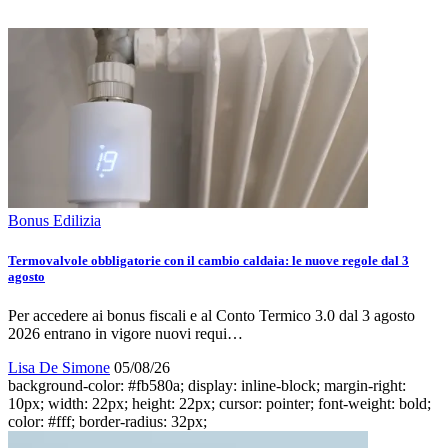
Bonus Edilizia
Termovalvole obbligatorie con il cambio caldaia: le nuove regole dal 3
agosto
Per accedere ai bonus fiscali e al Conto Termico 3.0 dal 3 agosto
2026 entrano in vigore nuovi requi…
Lisa De Simone
05/08/26
background-color: #fb580a; display: inline-block; margin-right:
10px; width: 22px; height: 22px; cursor: pointer; font-weight: bold;
color: #fff; border-radius: 32px;