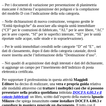
– Per i documenti di variazione per presentazione di planimetria
mancante è richiesta l’acquisizione dei poligoni e la compilazione
del modello D con l’indicazione della sola categoria.
– Nelle dichiarazioni di nuova costruzione, vengono gestite le
“Entità tipologiche” da associare alla singola unità immobiliare
(“CF” per le costruzioni di fabbricato, “AL” per le aree libere, “AC”
per le aree coperte, “SI” per le superfici interrate, “SE” per le unità
riportate sulle acque, sulle strade e in sopraelevazione).
– Per le unità immobiliari censibili nelle categorie “D” ed “E” , nei
dati di classamento, dopo il dato della categoria catastale, dovrà
essere inserita anche l’informazione della “Destinazione d’uso”.
– Nei quadri di acquisizione dati degli intestati e dati del dichiarante,
si aggiunge un campo per l’inserimento dell’indirizzo di posta
elettronica certificata.
Per supportare il professionista in questa attività
Maggioli
Editore
ha deciso di realizzare, una
vera e propria guida
relativa
alle modalità attraverso cui
trattare i molteplici casi che si possono
presentare nella pratica quotidiana
intitolata
DOCFA 4.00.3 e il
catasto fabbricati
: un libro, scritto dall’esperto della materia
Ignazio
Milazzo
che spiega innanzitutto
come installare DOCFA 4.00.3 e
compilare in maniera generale un documento
. Il tutto con il