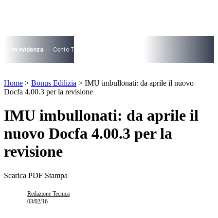
Vai
al
contenuto
I più cercati
Lorem ipsum dolor sit amet consectetur
In evidenza
Conto Termico
Salva Casa
730
Condominio
Archite
Lorem ipsum dolor sit amet consectetur
I più cercati
Home
>
Bonus Edilizia
>
IMU imbullonati: da aprile il nuovo
Lorem ipsum dolor sit amet consectetur
Docfa 4.00.3 per la revisione
Lorem ipsum dolor sit amet consectetur
IMU imbullonati: da aprile il
nuovo Docfa 4.00.3 per la
revisione
Scarica PDF
Stampa
Redazione Tecnica
03/02/16