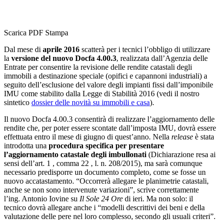
Scarica PDF
Stampa
Dal mese di
aprile 2016
scatterà per i tecnici l’obbligo di utilizzare
la
versione del nuovo Docfa 4.00.3
, realizzata dall’Agenzia delle
Entrate per consentire la revisione delle rendite catastali degli
immobili a destinazione speciale (opifici e capannoni industriali) a
seguito dell’esclusione del valore degli impianti fissi dall’imponibile
IMU come stabilito dalla Legge di Stabilità 2016 (vedi il nostro
sintetico
dossier delle novità su immobili e casa
).
Il nuovo Docfa 4.00.3 consentirà di realizzare l’aggiornamento delle
rendite che, per poter essere scontate dall’imposta IMU, dovrà essere
effettuata entro il mese di giugno di quest’anno. Nella
release
è stata
introdotta una
procedura specifica per presentare
l’aggiornamento catastale degli imbullonati
(Dichiarazione resa ai
sensi dell’art. 1 , comma 22 , l. n. 208/2015), ma sarà comunque
necessario predisporre un documento completo, come se fosse un
nuovo accatastamento. “Occorrerà allegare le planimetrie catastali,
anche se non sono intervenute variazioni”, scrive correttamente
l’ing. Antonio Iovine su
Il Sole 24 Ore
di ieri. Ma non solo: il
tecnico dovrà allegare anche i “modelli descrittivi dei beni e della
valutazione delle pere nel loro complesso, secondo gli usuali criteri”.