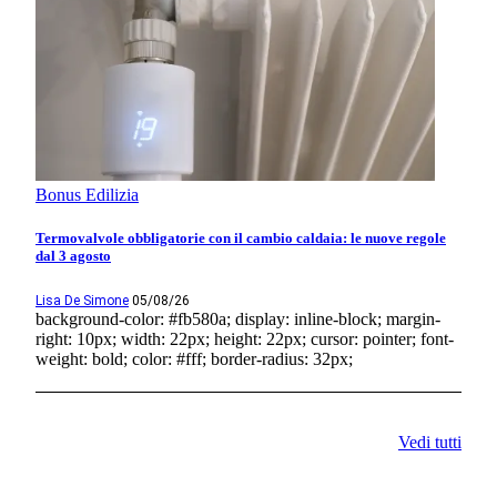
Bonus Edilizia
Termovalvole obbligatorie con il cambio caldaia: le nuove regole
dal 3 agosto
Lisa De Simone
05/08/26
background-color: #fb580a; display: inline-block; margin-
right: 10px; width: 22px; height: 22px; cursor: pointer; font-
weight: bold; color: #fff; border-radius: 32px;
Vedi tutti