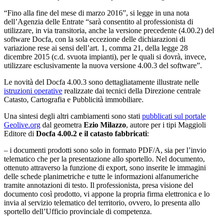
“Fino alla fine del mese di marzo 2016”, si legge in una nota
dell’Agenzia delle Entrate “sarà consentito al professionista di
utilizzare, in via transitoria, anche la versione precedente (4.00.2) del
software Docfa, con la sola eccezione delle dichiarazioni di
variazione rese ai sensi dell’art. 1, comma 21, della legge 28
dicembre 2015 (c.d. svuota impianti), per le quali si dovrà, invece,
utilizzare esclusivamente la nuova versione 4.00.3 del software”.
Le novità del Docfa 4.00.3 sono dettagliatamente illustrate nelle
istruzioni operative
realizzate dai tecnici della Direzione centrale
Catasto, Cartografia e Pubblicità immobiliare.
Una sintesi degli altri cambiamenti sono stati
pubblicati sul portale
Geolive.org
dal geometra
Ezio Milazzo
, autore per i tipi Maggioli
Editore di
Docfa 4.00.2 e il catasto fabbricati
:
– i documenti prodotti sono solo in formato PDF/A, sia per l’invio
telematico che per la presentazione allo sportello. Nel documento,
ottenuto attraverso la funzione di export, sono inserite le immagini
delle schede planimetriche e tutte le informazioni alfanumeriche
tramite annotazioni di testo. Il professionista, presa visione del
documento così prodotto, vi appone la propria firma elettronica e lo
invia al servizio telematico del territorio, ovvero, lo presenta allo
sportello dell’Ufficio provinciale di competenza.