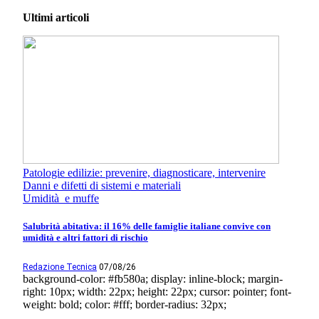
Ultimi articoli
Patologie edilizie: prevenire, diagnosticare, intervenire
Danni e difetti di sistemi e materiali
Umidità e muffe
Salubrità abitativa: il 16% delle famiglie italiane convive con
umidità e altri fattori di rischio
Redazione Tecnica
07/08/26
background-color: #fb580a; display: inline-block; margin-
right: 10px; width: 22px; height: 22px; cursor: pointer; font-
weight: bold; color: #fff; border-radius: 32px;