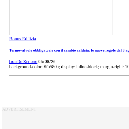
Bonus Edilizia
Termovalvole obbligatorie con il cambio caldaia: le nuove regole dal 3 a
Lisa De Simone
05/08/26
background-color: #fb580a; display: inline-block; margin-right: 10p