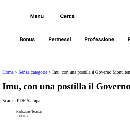
I più cercati
Vai
Superbonus
Abusi Edilizi
Concorsi
al
contenuto
Menu
Cerca
Bonus Barriere Architettoniche
Lorem ipsum dolor sit amet consectetur
Attività Edilizia Libera
Eventi e Formazione
Lorem ipsum dolor sit amet consectetur
Ecobonus
Catasto
Esami di Stato
Bonus
Permessi
Professione
Bonus Ristrutturazioni
CILA
I più cercati
Sismabonus
Distanze in Edilizia
Superbonus
Abusi Edilizi
Concorsi
In evidenza
Conto Termico
Salva Casa
Lorem ipsum dolor sit amet consectetur
Lorem ipsum dolor sit amet consectetur
Bonus Mobili
Permesso di Costruire
Bonus Barriere Architettoniche
Attività Edilizia Libera
Eventi e Formazione
Home
>
Senza categoria
>
Imu, con una postilla il Governo Monti ten
Bonus Idrico
SCIA
Ecobonus
Catasto
Esami di Stato
Imu, con una postilla il Governo
Bonus Verde
Bonus Ristrutturazioni
CILA
IVA Agevolata
Sismabonus
Distanze in Edilizia
Scarica PDF
Stampa
Dubbi? Risponde l’esperta
Bonus Mobili
Permesso di Costruire
Redazione Tecnica
13/11/12
Bonus Idrico
SCIA