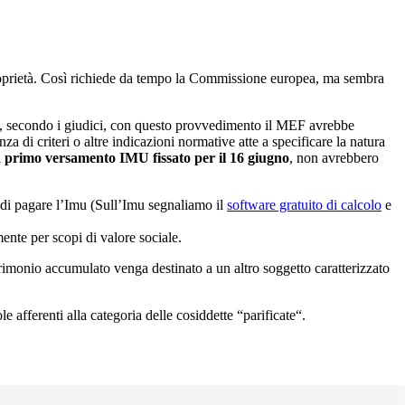
roprietà. Così richiede da tempo la Commissione europea, ma sembra
é, secondo i giudici, con questo provvedimento il MEF avrebbe
a di criteri o altre indicazioni normative atte a specificare la natura
l
primo versamento IMU fissato per il 16 giugno
, non avrebbero
e di pagare l’Imu (Sull’Imu segnaliamo il
software gratuito di calcolo
e
amente per scopi di valore sociale.
atrimonio accumulato venga destinato a un altro soggetto caratterizzato
le afferenti alla categoria delle cosiddette “parificate“.