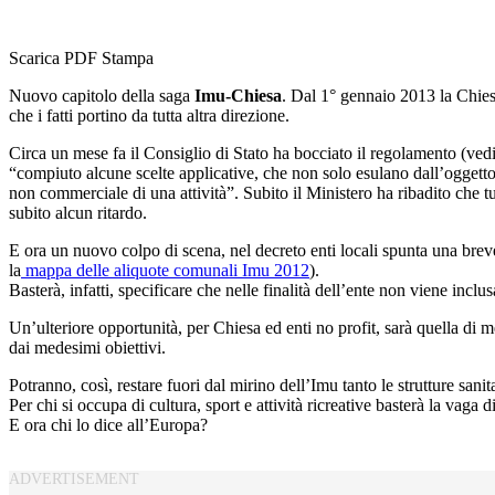
Bonus Verde
IVA Agevolata
Scarica PDF
Stampa
Nuovo capitolo della saga
Imu-Chiesa
. Dal 1° gennaio 2013 la Chie
Dubbi? Risponde l’esperta
che i fatti portino da tutta altra direzione.
Circa un mese fa il Consiglio di Stato ha bocciato il regolamento (vedi
“compiuto alcune scelte applicative, che non solo esulano dall’oggetto d
non commerciale di una attività”. Subito il Ministero ha ribadito che t
subito alcun ritardo.
E ora un nuovo colpo di scena, nel decreto enti locali spunta una breve
la
mappa delle aliquote comunali Imu 2012
).
Basterà, infatti, specificare che nelle finalità dell’ente non viene inclus
Un’ulteriore opportunità, per Chiesa ed enti no profit, sarà quella di m
dai medesimi obiettivi.
Potranno, così, restare fuori dal mirino dell’Imu tanto le strutture sanita
Per chi si occupa di cultura, sport e attività ricreative basterà la vaga
E ora chi lo dice all’Europa?