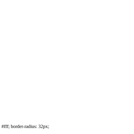
 #fff; border-radius: 32px;