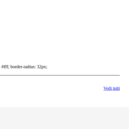
 #fff; border-radius: 32px;
Vedi tutti