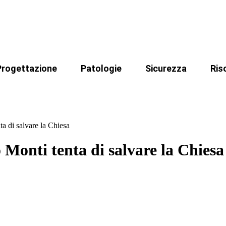
Appalti
Umidità e muffe
Antincendio
Po
Impianti
Sistemi e materiali
Rimozione Amianto
Vi
Isolamento Termico
Luoghi di Lavoro
Gu
Progettazione
Patologie
Sicurezza
Ris
Strutture e antisismica
Tetti e Coperture
Appalti
Umidità e muffe
Antincendio
Po
730
Condominio
Architectural Prompting
Soluzioni progettuali
Impianti
Sistemi e materiali
Rimozione Amianto
Vi
ta di salvare la Chiesa
Isolamento Termico
Luoghi di Lavoro
Gu
 Monti tenta di salvare la Chiesa
Strutture e antisismica
Tetti e Coperture
Soluzioni progettuali