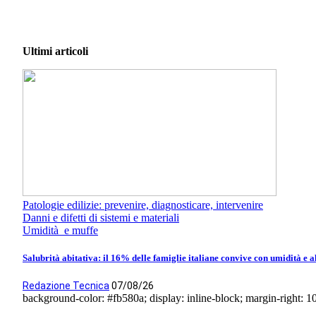
Ultimi articoli
Patologie edilizie: prevenire, diagnosticare, intervenire
Danni e difetti di sistemi e materiali
Umidità e muffe
Salubrità abitativa: il 16% delle famiglie italiane convive con umidità e alt
Redazione Tecnica
07/08/26
background-color: #fb580a; display: inline-block; margin-right: 10p