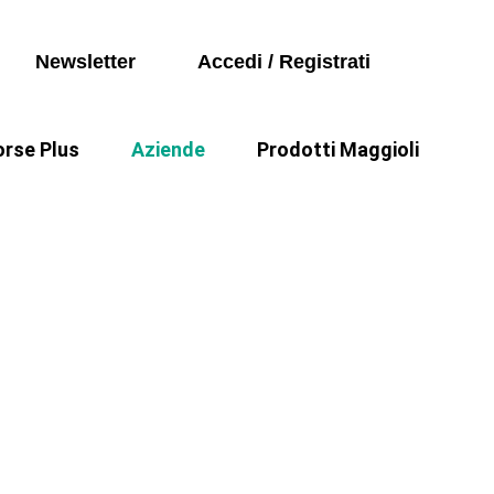
Seguici sui social
Libri
dcast
Periodici
Newsletter
Accedi / Registrati
deo
Formazione
ide
orse Plus
Aziende
Prodotti Maggioli
Libri
dcast
Rinnovabili
Dissesto
Qualità aria indoor
Periodici
deo
Formazione
ide