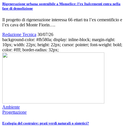
Rigenerazione urbana sostenibile a Monselice: l’ex Italcementi entra nella
fase di demolizione
Il progetto di rigenerazione interessa 66 ettari tra l’ex cementificio e
l’ex cava del Monte Fiorin….
Redazione Tecnica
30/07/26
background-color: #fb580a; display: inline-block; margin-right:
10px; width: 22px; height: 22px; cursor: pointer; font-weight: bold;
color: #fff; border-radius: 32px;
Ambiente
Progettazione
Ecologia del costruire: prati verdi naturali o sintetici?