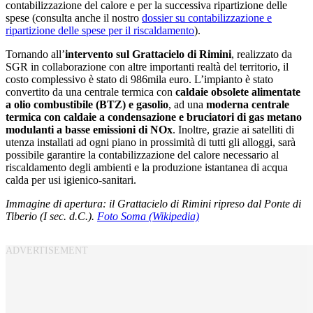
contabilizzazione del calore e per la successiva ripartizione delle
spese (consulta anche il nostro
dossier su contabilizzazione e
ripartizione delle spese per il riscaldamento
).
Tornando all’
intervento sul Grattacielo di Rimini
, realizzato da
SGR in collaborazione con altre importanti realtà del territorio, il
costo complessivo è stato di 986mila euro. L’impianto è stato
convertito da una centrale termica con
caldaie obsolete alimentate
a olio combustibile (BTZ) e gasolio
, ad una
moderna centrale
termica con caldaie a condensazione e bruciatori di gas metano
modulanti a basse emissioni di NOx
. Inoltre, grazie ai satelliti di
utenza installati ad ogni piano in prossimità di tutti gli alloggi, sarà
possibile garantire la contabilizzazione del calore necessario al
riscaldamento degli ambienti e la produzione istantanea di acqua
calda per usi igienico-sanitari.
Immagine di apertura: il Grattacielo di Rimini ripreso dal Ponte di
Tiberio (I sec. d.C.).
Foto Soma (Wikipedia)