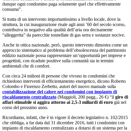
dunque ogni condomino paga solamente quel che effettivamente
consuma”.
Si tratta di un intervento importantissimo a livello locale, dove la
struttura, la cui inaugurazione risale agli anni ’60 del secolo scorso,
contribuiva in negativo alla qualità dell’aria ora decisamente
“alleggerita” da parecchie tonnellate di gas serra e sostanze nocive.
Anche in ottica nazionale, però, questo intervento dimostra come un
approccio sistematico al problema dell’obsolescenza del patrimonio
edilizio nazionale possa rappresentare un’opportunità per imprese e
progettisti, con ricadute positive sulla comunità sia in termini
ambientali che di comfort.
Con circa 24 milioni di persone che vivono in condomini che
richiedono interventi di efficientamento energetico, dicono Roberto
Colombo e Fiorenzo Zerbetto, autori del nuovo manuale sulla
contabilizzazione del calore nei condomini con impianto di
riscaldamento centralizzato
(Maggioli, 200 pagg., 26 €) “il
giro di
affari stimabile si aggira attorno ai 2,5-3 miliardi di euro
già nel
corso del prossimo anno.
Ricordiamo, infatti, che è in vigore il decreto legislativo n. 102/2015
che obbliga, a far data dal 31 dicembre 2016, tutti i condomini con
impianto di riscaldamento centralizzato a dotarsi di un sistema per la