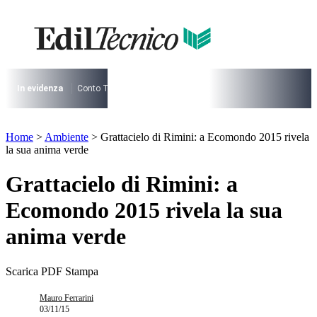
Vai
al
contenuto
I più cercati
Lorem ipsum dolor sit amet consectetur
Lorem ipsum dolor sit amet consectetur
In evidenza
Conto Termico
Salva Casa
730
Condominio
Archite
I più cercati
Home
>
Ambiente
>
Grattacielo di Rimini: a Ecomondo 2015 rivela
Lorem ipsum dolor sit amet consectetur
la sua anima verde
Lorem ipsum dolor sit amet consectetur
Grattacielo di Rimini: a
Ecomondo 2015 rivela la sua
anima verde
Scarica PDF
Stampa
Mauro Ferrarini
03/11/15