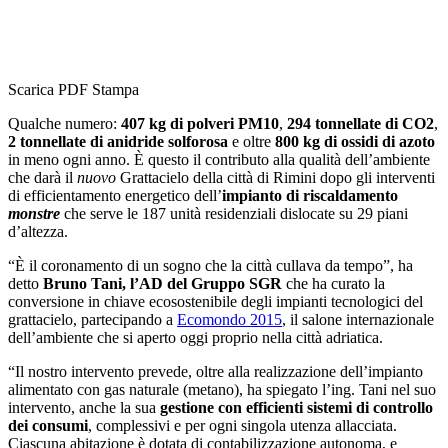
Scarica PDF
Stampa
Qualche numero:
407 kg di polveri PM10
,
294 tonnellate di CO2
,
2 tonnellate di anidride solforosa
e oltre
800 kg di ossidi di azoto
in meno ogni anno. È questo il contributo alla qualità dell’ambiente
che darà il
nuovo
Grattacielo della città di Rimini dopo gli interventi
di efficientamento energetico dell’
impianto di riscaldamento
monstre
che serve le 187 unità residenziali dislocate su 29 piani
d’altezza.
“È il coronamento di un sogno che la città cullava da tempo”, ha
detto
Bruno Tani, l’AD del Gruppo SGR
che ha curato la
conversione in chiave ecosostenibile degli impianti tecnologici del
grattacielo, partecipando a
Ecomondo 2015
, il salone internazionale
dell’ambiente che si aperto oggi proprio nella città adriatica.
“Il nostro intervento prevede, oltre alla realizzazione dell’impianto
alimentato con gas naturale (metano), ha spiegato l’ing. Tani nel suo
intervento, anche la sua
gestione con efficienti sistemi di controllo
dei consumi
, complessivi e per ogni singola utenza allacciata.
Ciascuna abitazione è dotata di contabilizzazione autonoma, e