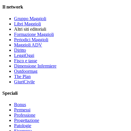
Il network
Gruppo Maggioli
Libri Maggioli
Altri siti editoriali
Formazione Maggioli
Periodici Maggioli
Maggioli ADV
Diritto
LeggiOggi
Fisco e tasse
Dimensione Infermiere
Outdoormag
The Plan
GiuriCivile
Speciali
Bonus
Permessi
Professione
Progettazione
Patologie
Sicurezza