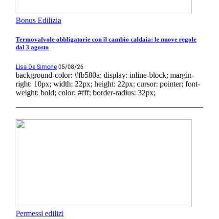
Bonus Edilizia
Termovalvole obbligatorie con il cambio caldaia: le nuove regole
dal 3 agosto
Lisa De Simone
05/08/26
background-color: #fb580a; display: inline-block; margin-
right: 10px; width: 22px; height: 22px; cursor: pointer; font-
weight: bold; color: #fff; border-radius: 32px;
Permessi edilizi