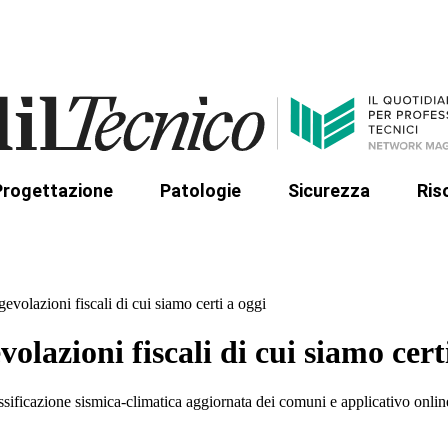
Appalti
Umidità e muffe
Antincendio
Po
Impianti
Sistemi e materiali
Rimozione Amianto
Vi
Isolamento Termico
Luoghi di Lavoro
Gu
Strutture e antisismica
Tetti e Coperture
Progettazione
Patologie
Sicurezza
Ris
Soluzioni progettuali
Appalti
Umidità e muffe
Antincendio
Po
730
Condominio
Architectural Prompting
Impianti
Sistemi e materiali
Rimozione Amianto
Vi
volazioni fiscali di cui siamo certi a oggi
Isolamento Termico
Luoghi di Lavoro
Gu
lazioni fiscali di cui siamo cert
Strutture e antisismica
Tetti e Coperture
 classificazione sismica-climatica aggiornata dei comuni e applicativo o
Soluzioni progettuali