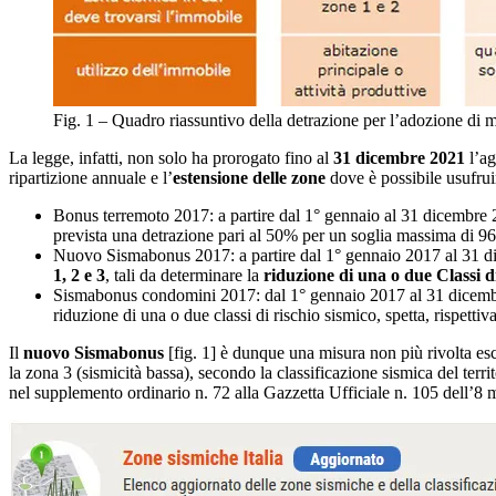
Fig. 1 – Quadro riassuntivo della detrazione per l’adozione di 
La legge, infatti, non solo ha prorogato fino al
31 dicembre 2021
l’ag
ripartizione annuale e l’
estensione delle zone
dove è possibile usufruir
Bonus terremoto 2017: a partire dal 1° gennaio al 31 dicembre 201
prevista una detrazione pari al 50% per un soglia massima di 96
Nuovo Sismabonus 2017: a partire dal 1° gennaio 2017 al 31 dice
1, 2 e 3
, tali da determinare la
riduzione di una o due Classi d
Sismabonus condomini 2017: dal 1° gennaio 2017 al 31 dicembre
riduzione di una o due classi di rischio sismico, spetta, rispet
Il
nuovo Sismabonus
[fig. 1] è dunque una misura non più rivolta esc
la zona 3 (sismicità bassa), secondo la classificazione sismica del ter
nel supplemento ordinario n. 72 alla Gazzetta Ufficiale n. 105 dell’8