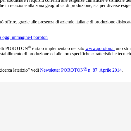
per soddisfare i requisiti correlati alle esigenze climatiche e sismiche d
he in relazione alla zona geografica di produzione, sia per diverse esige
uò offrire, grazie alle presenza di aziende italiane di produzione dislocate
®
rodotti POROTON
è stato implementato nel sito
www.poroton.it
uno strum
stabilimento di produzione ed alle loro specifiche caratteristiche tecniche
®
Ricerca laterizio” vedi
Newsletter POROTON
n. 87, Aprile 2014
.