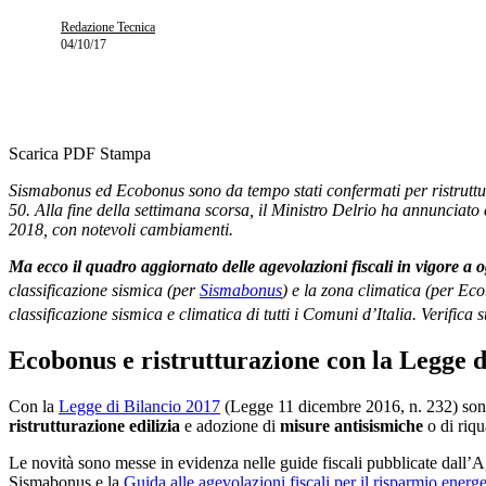
Bonus Idrico
SCIA
Redazione Tecnica
04/10/17
Bonus Verde
IVA Agevolata
Scarica PDF
Stampa
Dubbi? Risponde l’esperta
Sismabonus ed Ecobonus sono da tempo stati confermati per ristruttura
50. Alla fine della settimana scorsa, il Ministro Delrio ha annunciat
2018, con notevoli cambiamenti.
Ma ecco il quadro aggiornato delle agevolazioni fiscali in vigore a o
classificazione sismica (per
Sismabonus
) e la zona climatica (per Ec
classificazione sismica e climatica di tutti i Comuni d’Italia. Verif
Ecobonus e ristrutturazione con la Legge d
Con la
Legge di Bilancio 2017
(Legge 11 dicembre 2016, n. 232) sono st
ristrutturazione edilizia
e adozione di
misure antisismiche
o di riqu
Le novità sono messe in evidenza nelle guide fiscali pubblicate dall’A
Sismabonus e la
Guida alle agevolazioni fiscali per il risparmio energe