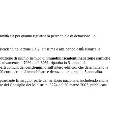
ovità sia per quanto riguarda la percentuale di detrazione, la
adenti nelle zone 1 e 2, altissima e alta pericolosità sismica, è
iduzione di rischio sismico di
immobili ricadenti nelle zone sismiche
pettivamente al
70%
o all’
80%
, ripartita in 5 annualità.
 parti comuni dei
condomini
o sull’intero edificio, che determinano la
0 euro per unità immobiliare e detrazione ripartita in 5 annualità.
iguardante la maggior parte del territorio nazionale, includendo anche
ente del Consiglio dei Ministri n. 3274 del 20 marzo 2003, pubblicata