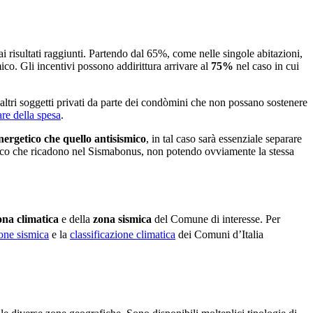
ai risultati raggiunti. Partendo dal 65%, come nelle singole abitazioni,
ico. Gli incentivi possono addirittura arrivare al
75%
nel caso in cui
 altri soggetti privati da parte dei condòmini che non possano sostenere
re della spesa
.
nergetico che quello antisismico
, in tal caso sarà essenziale separare
mico che ricadono nel Sismabonus, non potendo ovviamente la stessa
ona climatica
e della
zona sismica
del Comune di interesse. Per
ione sismica
e la
classificazione climatica
dei Comuni d’Italia