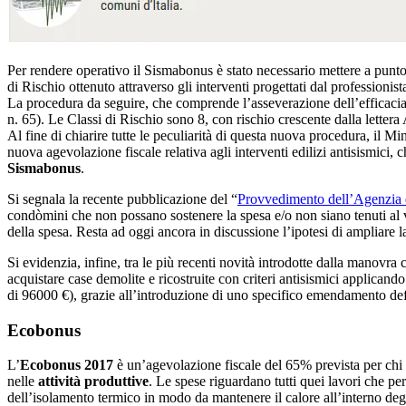
Per rendere operativo il Sismabonus è stato necessario mettere a punt
di Rischio ottenuto attraverso gli interventi progettati dal professionist
La procedura da seguire, che comprende l’asseverazione dell’efficacia d
n. 65). Le Classi di Rischio sono 8, con rischio crescente dalla lettera 
Al fine di chiarire tutte le peculiarità di questa nuova procedura, il M
nuova agevolazione fiscale relativa agli interventi edilizi antisismic
Sismabonus
.
Si segnala la recente pubblicazione del “
Provvedimento dell’Agenzia d
condòmini che non possano sostenere la spesa e/o non siano tenuti al 
della spesa. Resta ad oggi ancora in discussione l’ipotesi di ampliare la
Si evidenzia, infine, tra le più recenti novità introdotte dalla manovra c
acquistare case demolite e ricostruite con criteri antisismici applicando
di 96000 €), grazie all’introduzione di uno specifico emendamento defi
Ecobonus
L’
Ecobonus 2017
è un’agevolazione fiscale del 65% prevista per chi 
nelle
attività produttive
. Le spese riguardano tutti quei lavori che p
dell’isolamento termico in modo da mantenere il calore all’interno degli 