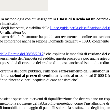
o la metodologia con cui assegnare la
Classe di Rischio ad un edificio
e
a incaricato.
egli interventi, è stabilita dalle
Linee guida per la classificazione del r
A+ alla lettera G.
inistero delle Infrastrutture ha pubblicato recentemente online una sezion
i, che comprende anche la sezione Domande frequenti – FAQ, contenente a
elle Entrate del 08/06/2017
” che esplicita le modalità di
cessione del 
versamento dell’imposta sul reddito; questa procedura può anche agevol
 possibilità di cessione del credito d’imposta anche ad istituti di credito
orrettiva dei conti pubblici, l’ulteriore
rafforzamento del Sismabonus
 le
detrazioni al prezzo di vendita
arrivando al massimo ad 81600 € (co
nito “Incentivi per l’acquisto di case antisismiche”.
sostiene spese per interventi di riqualificazione che determinano un ris
ermettono la riduzione del fabbisogno energetico, come l’installazione 
immobili, il montaggio di pannelli solari e la sostituzione degli impianti 