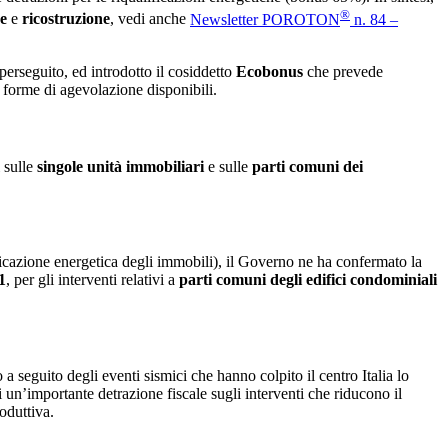
®
e
e
ricostruzione
, vedi anche
Newsletter POROTON
n. 84 –
erseguito, ed introdotto il cosiddetto
Ecobonus
che prevede
e forme di agevolazione disponibili.
i sulle
singole unità immobiliari
e sulle
parti comuni dei
lificazione energetica degli immobili), il Governo ne ha confermato la
1
, per gli interventi relativi a
parti comuni degli edifici condominiali
 seguito degli eventi sismici che hanno colpito il centro Italia lo
di un’importante detrazione fiscale sugli interventi che riducono il
oduttiva.