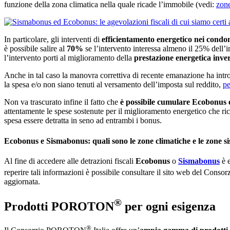
funzione della zona climatica nella quale ricade l’immobile (vedi:
zone
In particolare, gli interventi di
efficientamento energetico nei condo
è possibile salire al
70%
se l’intervento interessa almeno il 25% dell’i
l’intervento porti al miglioramento della
prestazione energetica inver
Anche in tal caso la manovra correttiva di recente emanazione ha introd
la spesa e/o non siano tenuti al versamento dell’imposta sul reddito,
pe
Non va trascurato infine il fatto che
è possibile cumulare Ecobonus e 
attentamente le spese sostenute per il miglioramento energetico che 
spesa essere detratta in seno ad entrambi i bonus.
Ecobonus e Sismabonus: quali sono le zone climatiche e le zone s
Al fine di accedere alle detrazioni fiscali
Ecobonus
o
Sismabonus
è e
reperire tali informazioni è possibile consultare il sito web del Co
aggiornata.
®
Prodotti POROTON
per ogni esigenza
®