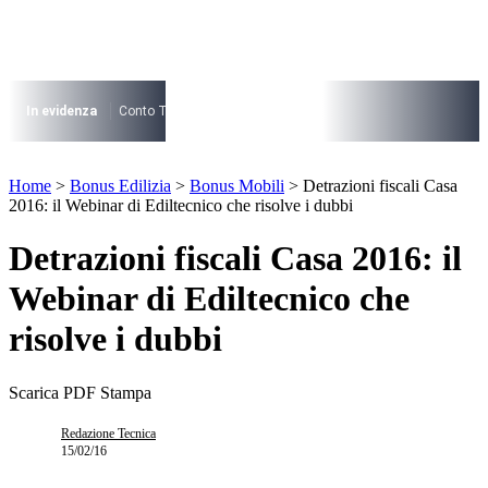
Vai
al
contenuto
I più cercati
Lorem ipsum dolor sit amet consectetur
In evidenza
Conto Termico
Salva Casa
730
Condominio
Archite
Lorem ipsum dolor sit amet consectetur
I più cercati
Home
>
Bonus Edilizia
>
Bonus Mobili
>
Detrazioni fiscali Casa
Lorem ipsum dolor sit amet consectetur
2016: il Webinar di Ediltecnico che risolve i dubbi
Lorem ipsum dolor sit amet consectetur
Detrazioni fiscali Casa 2016: il
Webinar di Ediltecnico che
risolve i dubbi
Scarica PDF
Stampa
Redazione Tecnica
15/02/16