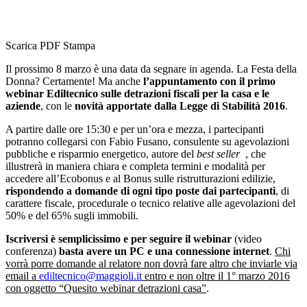
Scarica PDF
Stampa
Il prossimo 8 marzo è una data da segnare in agenda. La Festa della
Donna? Certamente! Ma anche
l’appuntamento con il primo
webinar Ediltecnico sulle detrazioni fiscali per la casa e le
aziende
, con le
novità apportate dalla Legge di Stabilità 2016
.
A partire dalle ore 15:30 e per un’ora e mezza, i partecipanti
potranno collegarsi con Fabio Fusano, consulente su agevolazioni
pubbliche e risparmio energetico, autore del
best seller
, che
illustrerà in maniera chiara e completa termini e modalità per
accedere all’Ecobonus e al Bonus sulle ristrutturazioni edilizie,
rispondendo a domande di ogni tipo poste dai partecipanti
, di
carattere fiscale, procedurale o tecnico relative alle agevolazioni del
50% e del 65% sugli immobili.
Iscriversi è semplicissimo e per seguire il webinar
(video
conferenza)
basta avere un PC e una connessione internet
.
Chi
vorrà porre domande al relatore non dovrà fare altro che inviarle via
email a
ediltecnico@maggioli.it
entro e non oltre il 1° marzo 2016
con oggetto “Quesito webinar detrazioni casa”
.