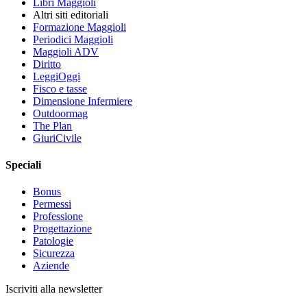
Libri Maggioli
Altri siti editoriali
Formazione Maggioli
Periodici Maggioli
Maggioli ADV
Diritto
LeggiOggi
Fisco e tasse
Dimensione Infermiere
Outdoormag
The Plan
GiuriCivile
Speciali
Bonus
Permessi
Professione
Progettazione
Patologie
Sicurezza
Aziende
Iscriviti alla newsletter