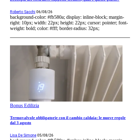
Roberto Sacchi
06/08/26
background-color: #fb580a; display: inline-block; margin-
right: 10px; width: 22px; height: 22px; cursor: pointer; font-
weight: bold; color: #fff; border-radius: 32px;
Bonus Edilizia
Termovalvole obbligatorie con il cambio caldaia: le nuove regole
dal 3 agosto
Lisa De Simone
05/08/26