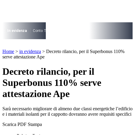
Vai
al
contenuto
I più cercati
Lorem ipsum dolor sit amet consectetur
In evidenza
Conto Termico
Salva Casa
730
Condominio
Archite
Lorem ipsum dolor sit amet consectetur
I più cercati
Home
>
in evidenza
>
Decreto rilancio, per il Superbonus 110%
Lorem ipsum dolor sit amet consectetur
serve attestazione Ape
Lorem ipsum dolor sit amet consectetur
Decreto rilancio, per il
Superbonus 110% serve
attestazione Ape
Sarà necessario migliorare di almeno due classi energetiche l’edificio
e i materiali isolanti per il cappotto dovranno avere requisiti specifici
Scarica PDF
Stampa