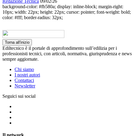
Redazione Tecnica
09/02/26
background-color: #fb580a; display: inline-block; margin-right:
10px; width: 22px; height: 22px; cursor: pointer; font-weight: bold;
color: #fff; border-radius: 32px;
Torna all'inizio
Ediltecnico è il portale di approfondimento sull’edilizia per i
professionisti tecnici, con articoli, normativa, giurisprudenza e news
sempre aggiornate.
Chi siamo
I nostri autori
Contattaci
Newsletter
Seguici sui social
Il network