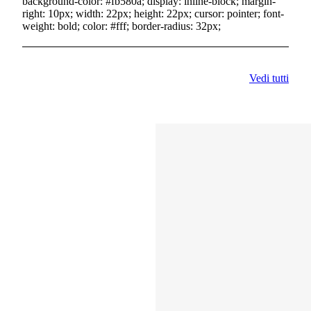
background-color: #fb580a; display: inline-block; margin-
right: 10px; width: 22px; height: 22px; cursor: pointer; font-
weight: bold; color: #fff; border-radius: 32px;
Vedi tutti