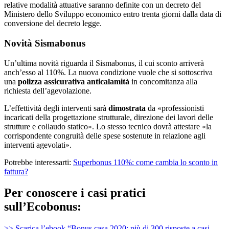
relative modalità attuative saranno definite con un decreto del
Ministero dello Sviluppo economico entro trenta giorni dalla data di
conversione del decreto legge.
Novità Sismabonus
Un’ultima novità riguarda il Sismabonus, il cui sconto arriverà
anch’esso al 110%. La nuova condizione vuole che si sottoscriva
una
polizza assicurativa anticalamità
in concomitanza alla
richiesta dell’agevolazione.
L’effettività degli interventi sarà
dimostrata
da «professionisti
incaricati della progettazione strutturale, direzione dei lavori delle
strutture e collaudo statico». Lo stesso tecnico dovrà attestare «la
corrispondente congruità delle spese sostenute in relazione agli
interventi agevolati».
Potrebbe interessarti:
Superbonus 110%: come cambia lo sconto in
fattura?
Per conoscere i casi pratici
sull’Ecobonus:
>> Scarica l’ebook “Bonus casa 2020: più di 300 risposte a casi