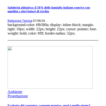
Salubrità abitativa: il 16% delle famiglie italiane convive con
umidità e altri fattori di rischio
Redazione Tecnica
07/08/26
background-color: #fb580a; display: inline-block; margin-
right: 10px; width: 22px; height: 22px; cursor: pointer; font-
weight: bold; color: #fff; border-radius: 32px;
Ambiente
Progettazione
Ecologia del costruire: cappotto termico, qual è quello giusto?