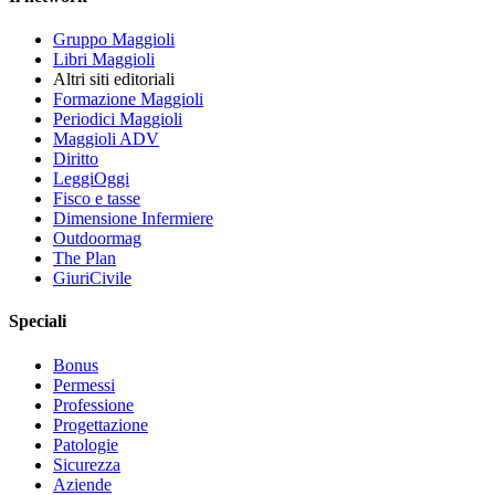
Gruppo Maggioli
Libri Maggioli
Altri siti editoriali
Formazione Maggioli
Periodici Maggioli
Maggioli ADV
Diritto
LeggiOggi
Fisco e tasse
Dimensione Infermiere
Outdoormag
The Plan
GiuriCivile
Speciali
Bonus
Permessi
Professione
Progettazione
Patologie
Sicurezza
Aziende