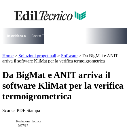
Vai
al
contenuto
I più cercati
Lorem ipsum dolor sit amet consectetur
Lorem ipsum dolor sit amet consectetur
In evidenza
Conto Termico
Salva Casa
730
Condominio
Archite
I più cercati
Home
>
Soluzioni progettuali
>
Software
>
Da BigMat e ANIT
Lorem ipsum dolor sit amet consectetur
arriva il software KliMat per la verifica termoigrometrica
Lorem ipsum dolor sit amet consectetur
Da BigMat e ANIT arriva il
software KliMat per la verifica
termoigrometrica
Scarica PDF
Stampa
Redazione Tecnica
10/07/12