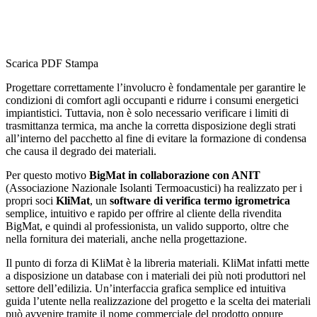
Scarica PDF
Stampa
Progettare correttamente l’involucro è fondamentale per garantire le
condizioni di comfort agli occupanti e ridurre i consumi energetici
impiantistici. Tuttavia, non è solo necessario verificare i limiti di
trasmittanza termica, ma anche la corretta disposizione degli strati
all’interno del pacchetto al fine di evitare la formazione di condensa
che causa il degrado dei materiali.
Per questo motivo
BigMat in collaborazione con ANIT
(Associazione Nazionale Isolanti Termoacustici) ha realizzato per i
propri soci
KliMat
, un
software di verifica termo igrometrica
semplice, intuitivo e rapido per offrire al cliente della rivendita
BigMat, e quindi al professionista, un valido supporto, oltre che
nella fornitura dei materiali, anche nella progettazione.
Il punto di forza di KliMat è la libreria materiali. KliMat infatti mette
a disposizione un database con i materiali dei più noti produttori nel
settore dell’edilizia. Un’interfaccia grafica semplice ed intuitiva
guida l’utente nella realizzazione del progetto e la scelta dei materiali
può avvenire tramite il nome commerciale del prodotto oppure