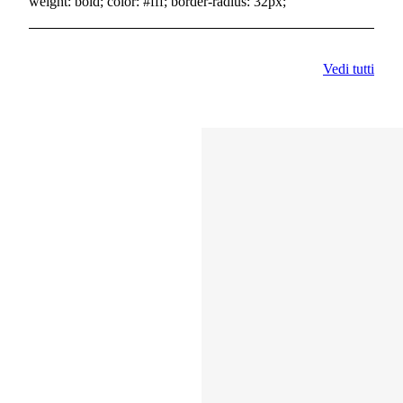
weight: bold; color: #fff; border-radius: 32px;
Vedi tutti