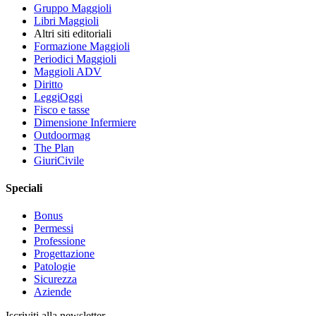
Gruppo Maggioli
Libri Maggioli
Altri siti editoriali
Formazione Maggioli
Periodici Maggioli
Maggioli ADV
Diritto
LeggiOggi
Fisco e tasse
Dimensione Infermiere
Outdoormag
The Plan
GiuriCivile
Speciali
Bonus
Permessi
Professione
Progettazione
Patologie
Sicurezza
Aziende
Iscriviti alla newsletter