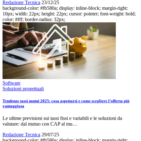
Redazione Tecnica
23/12/25
background-color: #fb580a; display: inline-block; margin-right:
10px; width: 22px; height: 22px; cursor: pointer; font-weight: bold;
color: #fff; border-radius: 32px;
Software
Soluzioni progettuali
Tendenze tassi mutui 2025: cosa aspettarsi e come scegliere l’offerta più
vantaggiosa
Le ultime previsioni sui tassi fissi e variabili e le soluzioni da
valutare: dal mutuo con CAP al mu…
Redazione Tecnica
29/07/25
background-color: #fb580a; display: inline-block; margin-right: