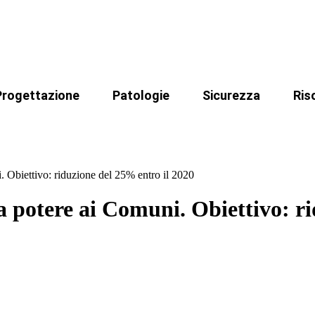
Appalti
Umidità e muffe
Antincendio
Po
Impianti
Sistemi e materiali
Rimozione Amianto
Vi
Isolamento Termico
Luoghi di Lavoro
Gu
Progettazione
Patologie
Sicurezza
Ris
Strutture e antisismica
Tetti e Coperture
Appalti
Umidità e muffe
Antincendio
Po
730
Condominio
Architectural Prompting
Soluzioni progettuali
Impianti
Sistemi e materiali
Rimozione Amianto
Vi
 Obiettivo: riduzione del 25% entro il 2020
Isolamento Termico
Luoghi di Lavoro
Gu
potere ai Comuni. Obiettivo: ri
Strutture e antisismica
Tetti e Coperture
Soluzioni progettuali