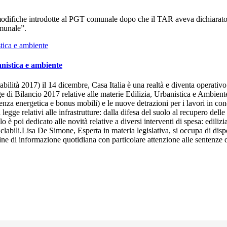
odifiche introdotte al PGT comunale dopo che il TAR aveva dichiarato i
omunale”.
anistica e ambiente
lità 2017) il 14 dicembre, Casa Italia è una realtà e diventa operativo 
e di Bilancio 2017 relative alle materie Edilizia, Urbanistica e Ambiente
ienza energetica e bonus mobili) e le nuove detrazioni per i lavori in c
gge relativi alle infrastrutture: dalla difesa del suolo al recupero delle 
 è poi dedicato alle novità relative a diversi interventi di spesa: edilizia 
iclabili.Lisa De Simone, Esperta in materia legislativa, si occupa di disp
ne di informazione quotidiana con particolare attenzione alle sentenze 