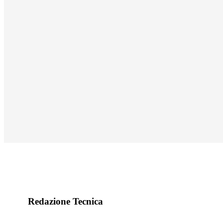
Redazione Tecnica