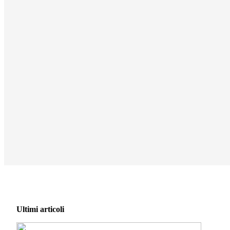
Ultimi articoli