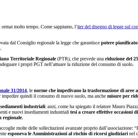
a ormai molto tempo. Come sappiamo, l’
iter del disegno di legge sul c
rovata dal Consiglio regionale la legge che garantisce
potere pianificato
o
.
iano Territoriale Regionale
(PTR), che prevede una
riduzione del 2
r adeguare i propri PGT nell’attuare la riduzione del consumo di suolo.
nale 31/2014
, le
norme che impedivano la trasformazione di aree agr
er impedire quindi il consumo di nuovo suolo, ma anche
misure per rid
ediamenti industriali
: anzi, come ha spiegato il relatore Mauro Piazz
ti e nuovi insediamenti industriali
tesi a creare effettive occasioni
a regionale
.
accoglie molte delle sollecitazioni avanzate proprio dall’associazione:
tente
esponeva le Amministrazioni al rischio di ricorsi giudiziari
nel c