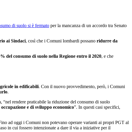
onsumo di suolo si è fermato
per la mancanza di un accordo tra Senato
rio ai Sindaci
, così che i Comuni lombardi possano
ridurre da
5% del consumo di suolo nella Regione entro il 2020
, e che
icole in edificabili
. Con il nuovo provvedimento, però, i Comuni
urlo
.
a, “nel rendere praticabile la riduzione del consumo di suolo
 di occupazione e di sviluppo economico
”. In questi casi specifici,
 “Fino ad oggi i Comuni non potevano operare varianti ai propri PGT al
aso in cui fossero intenzionate a dare il via a iniziative per il