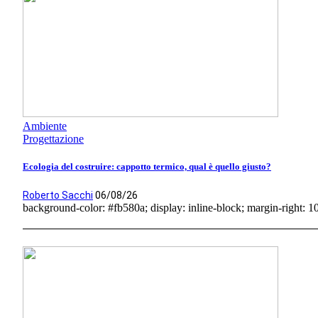
Ambiente
Progettazione
Ecologia del costruire: cappotto termico, qual è quello giusto?
Roberto Sacchi
06/08/26
background-color: #fb580a; display: inline-block; margin-right: 10p