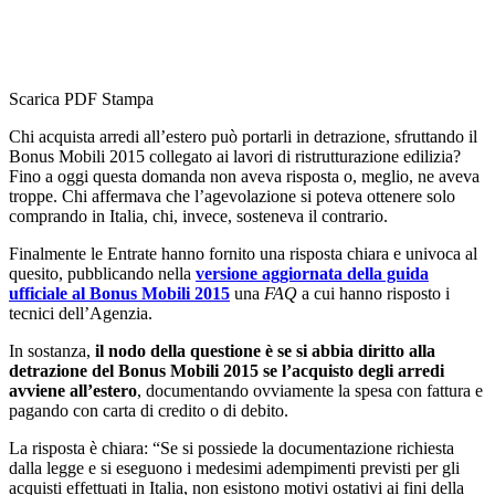
Scarica PDF
Stampa
Chi acquista arredi all’estero può portarli in detrazione, sfruttando il
Bonus Mobili 2015 collegato ai lavori di ristrutturazione edilizia?
Fino a oggi questa domanda non aveva risposta o, meglio, ne aveva
troppe. Chi affermava che l’agevolazione si poteva ottenere solo
comprando in Italia, chi, invece, sosteneva il contrario.
Finalmente le Entrate hanno fornito una risposta chiara e univoca al
quesito, pubblicando nella
versione aggiornata della guida
ufficiale al Bonus Mobili 2015
una
FAQ
a cui hanno risposto i
tecnici dell’Agenzia.
In sostanza,
il nodo della questione è se si abbia diritto alla
detrazione del Bonus Mobili 2015 se l’acquisto degli arredi
avviene all’estero
, documentando ovviamente la spesa con fattura e
pagando con carta di credito o di debito.
La risposta è chiara: “Se si possiede la documentazione richiesta
dalla legge e si eseguono i medesimi adempimenti previsti per gli
acquisti effettuati in Italia, non esistono motivi ostativi ai fini della