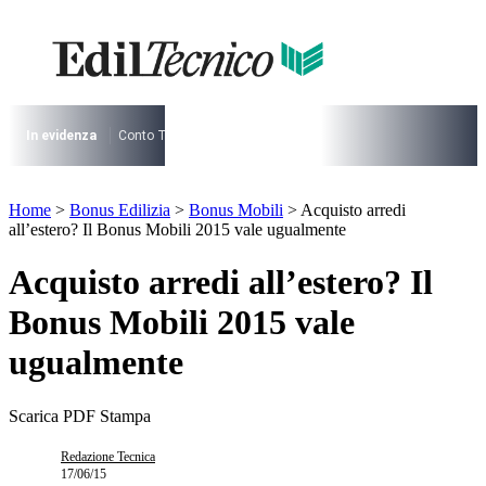
Vai
al
I più cercati
contenuto
Lorem ipsum dolor sit amet consectetur
Lorem ipsum dolor sit amet consectetur
In evidenza
Conto Termico
Salva Casa
730
Condominio
Archite
I più cercati
Lorem ipsum dolor sit amet consectetur
Home
>
Bonus Edilizia
>
Bonus Mobili
>
Acquisto arredi
Lorem ipsum dolor sit amet consectetur
all’estero? Il Bonus Mobili 2015 vale ugualmente
Acquisto arredi all’estero? Il
Bonus Mobili 2015 vale
ugualmente
Scarica PDF
Stampa
Redazione Tecnica
17/06/15