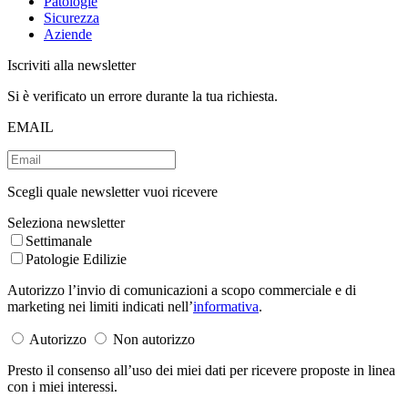
Patologie
Sicurezza
Aziende
Iscriviti alla newsletter
Si è verificato un errore durante la tua richiesta.
EMAIL
Scegli quale newsletter vuoi ricevere
Seleziona newsletter
Settimanale
Patologie Edilizie
Autorizzo l’invio di comunicazioni a scopo commerciale e di
marketing nei limiti indicati nell’
informativa
.
Autorizzo
Non autorizzo
Presto il consenso all’uso dei miei dati per ricevere proposte in linea
con i miei interessi.