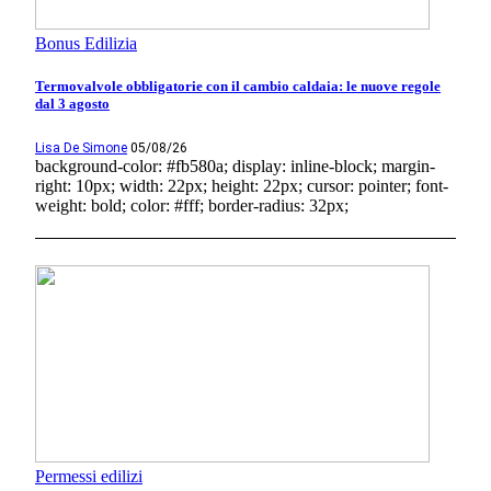
Bonus Edilizia
Termovalvole obbligatorie con il cambio caldaia: le nuove regole
dal 3 agosto
Lisa De Simone
05/08/26
background-color: #fb580a; display: inline-block; margin-
right: 10px; width: 22px; height: 22px; cursor: pointer; font-
weight: bold; color: #fff; border-radius: 32px;
Permessi edilizi