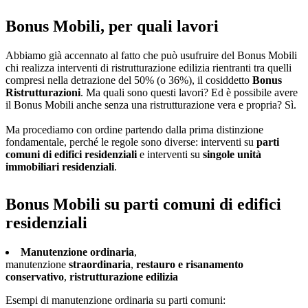
Bonus Mobili, per quali lavori
Abbiamo già accennato al fatto che può usufruire del Bonus Mobili
chi realizza interventi di ristrutturazione edilizia rientranti tra quelli
compresi nella detrazione del 50% (o 36%), il cosiddetto
Bonus
Ristrutturazioni
. Ma quali sono questi lavori? Ed è possibile avere
il Bonus Mobili anche senza una ristrutturazione vera e propria? Sì.
Ma procediamo con ordine partendo dalla prima distinzione
fondamentale, perché le regole sono diverse: interventi su
parti
comuni di edifici residenziali
e interventi su
singole unità
immobiliari residenziali
.
Bonus Mobili su parti comuni di edifici
residenziali
Manutenzione ordinaria
,
manutenzione
straordinaria
,
restauro e risanamento
conservativo
,
ristrutturazione edilizia
Esempi di manutenzione ordinaria su parti comuni: