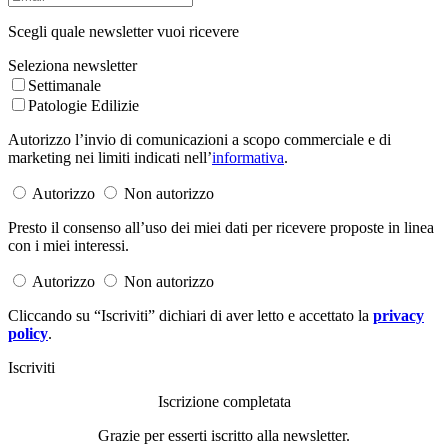
Scegli quale newsletter vuoi ricevere
Seleziona newsletter
Settimanale
Patologie Edilizie
Autorizzo l’invio di comunicazioni a scopo commerciale e di
marketing nei limiti indicati nell’
informativa
.
Autorizzo
Non autorizzo
Presto il consenso all’uso dei miei dati per ricevere proposte in linea
con i miei interessi.
Autorizzo
Non autorizzo
Cliccando su “Iscriviti” dichiari di aver letto e accettato la
privacy
policy
.
Iscriviti
Iscrizione completata
Grazie per esserti iscritto alla newsletter.