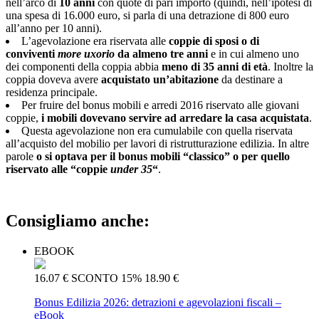
nell’arco di
10 anni
con quote di pari importo (quindi, nell’ipotesi di
una spesa di 16.000 euro, si parla di una detrazione di 800 euro
all’anno per 10 anni).
L’agevolazione era riservata alle
coppie di sposi o di
conviventi
more uxorio
da almeno tre anni
e in cui almeno uno
dei componenti della coppia abbia
meno di 35 anni di età
. Inoltre la
coppia doveva avere
acquistato un’abitazione
da destinare a
residenza principale.
Per fruire del bonus mobili e arredi 2016 riservato alle giovani
coppie,
i mobili dovevano servire ad arredare la casa acquistata
.
Questa agevolazione non era cumulabile con quella riservata
all’acquisto del mobilio per lavori di ristrutturazione edilizia. In altre
parole
o si optava per il bonus mobili “classico” o per quello
riservato alle “coppie
under 35
“
.
Consigliamo anche:
EBOOK
16.07 €
SCONTO 15%
18.90 €
Bonus Edilizia 2026: detrazioni e agevolazioni fiscali –
eBook