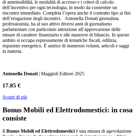
di ammissibilità, le modalità di accesso e i criteri di calcolo
dell’incentivo per ogni tecnologia, in modo da consentire un
riscontro immediato. Completa l’opera anche il contratto tipo ai fini
dell’erogazione degli incentivi. Antonella Donati giornalista
professionista, ha al suo attivo diversi anni di giornalismo
parlamentare con particolare attenzione all’approvazione delle
misure di carattere finanziario e alle manovre di bilancio. In questo
ambito si occupa espressamente di tematiche fiscali, edilizia,
risparmio energetico. È autrice di numerosi volumi, articoli e saggi
in materia.
Antonella Donati
| Maggioli Editore 2025
17.85 €
Scopri di più
Bonus Mobili ed Elettrodomestici: in cosa
consiste
Il
Bonus Mobili ed Elettrodomestici
è una misura di agevolazione