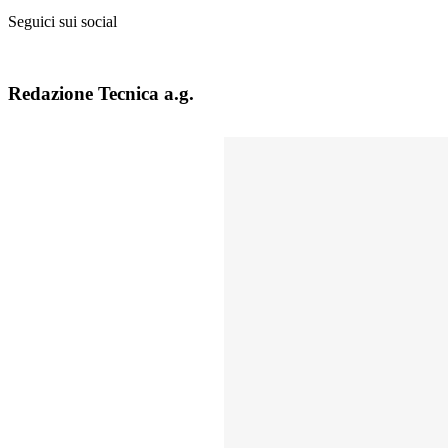
Seguici sui social
Redazione Tecnica a.g.