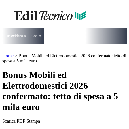
Vai
al
contenuto
I più cercati
Lorem ipsum dolor sit amet consectetur
Lorem ipsum dolor sit amet consectetur
In evidenza
Conto Termico
Salva Casa
730
Condominio
Archite
I più cercati
Home
>
Bonus Mobili ed Elettrodomestici 2026 confermato: tetto di
Lorem ipsum dolor sit amet consectetur
spesa a 5 mila euro
Lorem ipsum dolor sit amet consectetur
Bonus Mobili ed
Elettrodomestici 2026
confermato: tetto di spesa a 5
mila euro
Scarica PDF
Stampa