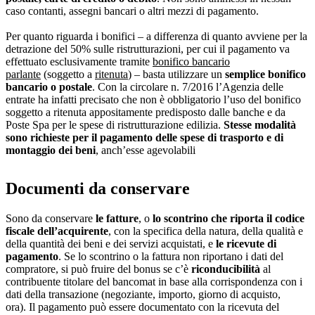
caso contanti, assegni bancari o altri mezzi di pagamento.
Per quanto riguarda i bonifici – a differenza di quanto avviene per la
detrazione del 50% sulle ristrutturazioni, per cui il pagamento va
effettuato esclusivamente tramite
bonifico bancario
parlante
(soggetto a
ritenuta
) – basta utilizzare un
semplice bonifico
bancario o postale
. Con la circolare n. 7/2016 l’Agenzia delle
entrate ha infatti precisato che non è obbligatorio l’uso del bonifico
soggetto a ritenuta appositamente predisposto dalle banche e da
Poste Spa per le spese di ristrutturazione edilizia.
Stesse modalità
sono richieste per il pagamento delle spese di trasporto e di
montaggio dei beni
, anch’esse agevolabili
Documenti da conservare
Sono da conservare
le fatture
, o
lo scontrino che riporta il codice
fiscale dell’acquirente
, con la specifica della natura, della qualità e
della quantità dei beni e dei servizi acquistati, e
le ricevute di
pagamento
. Se lo scontrino o la fattura non riportano i dati del
compratore, si può fruire del bonus se c’è
riconducibilità
al
contribuente titolare del bancomat in base alla corrispondenza con i
dati della transazione (negoziante, importo, giorno di acquisto,
ora). Il pagamento può essere documentato con la ricevuta del