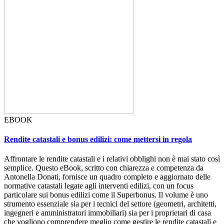
EBOOK
Rendite catastali e bonus edilizi: come mettersi in regola
Affrontare le rendite catastali e i relativi obblighi non è mai stato così
semplice. Questo eBook, scritto con chiarezza e competenza da
Antonella Donati, fornisce un quadro completo e aggiornato delle
normative catastali legate agli interventi edilizi, con un focus
particolare sui bonus edilizi come il Superbonus. Il volume è uno
strumento essenziale sia per i tecnici del settore (geometri, architetti,
ingegneri e amministratori immobiliari) sia per i proprietari di casa
che vogliono comprendere meglio come gestire le rendite catastali e