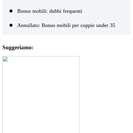
Bonus mobili: dubbi frequenti
Annullato: Bonus mobili per coppie under 35
Suggeriamo: